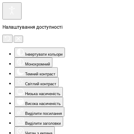
Налаштування доступності
Інвертувати кольори
Монохромний
Темний контраст
Світлий контраст
Низька насиченість
Висока насиченість
Виділити посилання
Виділити заголовки
Читач з екрана