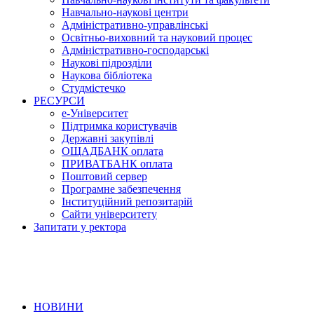
Навчально-наукові центри
Адміністративно-управлінські
Освітньо-виховний та науковий процес
Адміністративно-господарські
Наукові підрозділи
Наукова бібліотека
Студмістечко
РЕСУРСИ
е-Університет
Підтримка користувачів
Державні закупівлі
ОЩАДБАНК оплата
ПРИВАТБАНК оплата
Поштовий сервер
Програмне забезпечення
Інституційний репозитарій
Сайти університету
Запитати у ректора
НОВИНИ