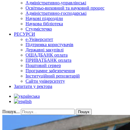
Адміністративно-управлінські
Освітньо-виховний та науковий процес
Адміністративно-господарські
Наукові підрозділи
Наукова бібліотека
Студмістечко
РЕСУРСИ
е-Університет
Підтримка користувачів
Державні закупівлі
ОЩАДБАНК оплата
ПРИВАТБАНК оплата
Поштовий сервер
Програмне забезпечення
Інституційний репозитарій
Сайти університету
Запитати у ректора
Пошук...
Пошук