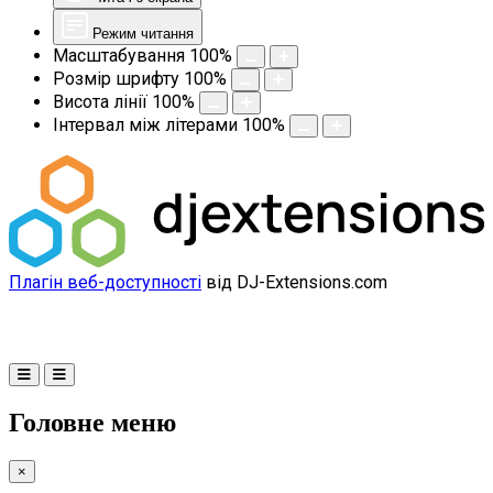
Режим читання
Масштабування
100
%
Розмір шрифту
100
%
Висота лінії
100
%
Інтервал між літерами
100
%
Плагін веб-доступності
від DJ-Extensions.com
Головне меню
×