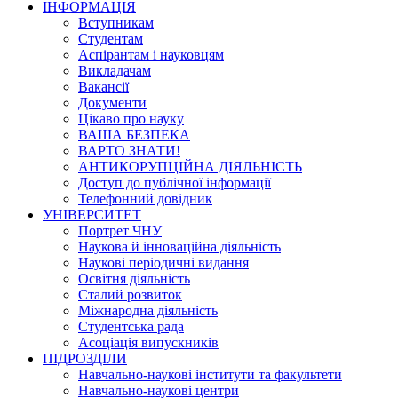
ІНФОРМАЦІЯ
Вступникам
Студентам
Аспірантам і науковцям
Викладачам
Вакансії
Документи
Цікаво про науку
ВАША БЕЗПЕКА
ВАРТО ЗНАТИ!
АНТИКОРУПЦІЙНА ДІЯЛЬНІСТЬ
Доступ до публічної інформації
Телефонний довідник
УНІВЕРСИТЕТ
Портрет ЧНУ
Наукова й інноваційна діяльність
Наукові періодичні видання
Освітня діяльність
Сталий розвиток
Міжнародна діяльність
Студентська рада
Асоціація випускників
ПІДРОЗДІЛИ
Навчально-наукові інститути та факультети
Навчально-наукові центри