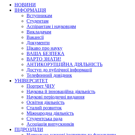
НОВИНИ
ІНФОРМАЦІЯ
Вступникам
Студентам
Аспірантам і науковцям
Викладачам
Вакансії
Документи
Цікаво про науку
ВАША БЕЗПЕКА
ВАРТО ЗНАТИ!
АНТИКОРУПЦІЙНА ДІЯЛЬНІСТЬ
Доступ до публічної інформації
Телефонний довідник
УНІВЕРСИТЕТ
Портрет ЧНУ
Наукова й інноваційна діяльність
Наукові періодичні видання
Освітня діяльність
Сталий розвиток
Міжнародна діяльність
Студентська рада
Асоціація випускників
ПІДРОЗДІЛИ
Навчально-наукові інститути та факультети