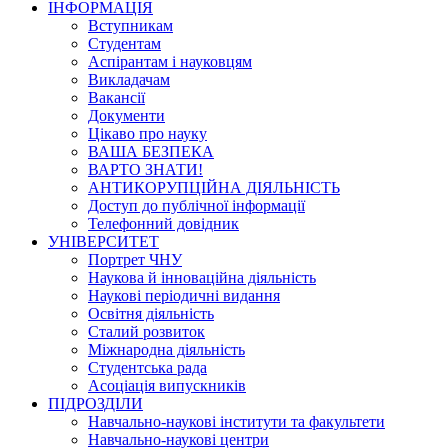
ІНФОРМАЦІЯ
Вступникам
Студентам
Аспірантам і науковцям
Викладачам
Вакансії
Документи
Цікаво про науку
ВАША БЕЗПЕКА
ВАРТО ЗНАТИ!
АНТИКОРУПЦІЙНА ДІЯЛЬНІСТЬ
Доступ до публічної інформації
Телефонний довідник
УНІВЕРСИТЕТ
Портрет ЧНУ
Наукова й інноваційна діяльність
Наукові періодичні видання
Освітня діяльність
Сталий розвиток
Міжнародна діяльність
Студентська рада
Асоціація випускників
ПІДРОЗДІЛИ
Навчально-наукові інститути та факультети
Навчально-наукові центри