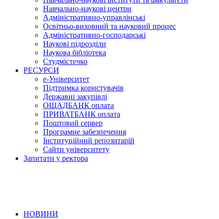
Навчально-наукові центри
Адміністративно-управлінські
Освітньо-виховний та науковий процес
Адміністративно-господарські
Наукові підрозділи
Наукова бібліотека
Студмістечко
РЕСУРСИ
е-Університет
Підтримка користувачів
Державні закупівлі
ОЩАДБАНК оплата
ПРИВАТБАНК оплата
Поштовий сервер
Програмне забезпечення
Інституційний репозитарій
Сайти університету
Запитати у ректора
НОВИНИ