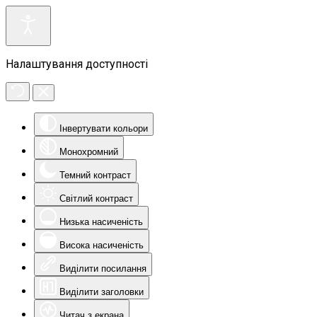
Налаштування доступності
Інвертувати кольори
Монохромний
Темний контраст
Світлий контраст
Низька насиченість
Висока насиченість
Виділити посилання
Виділити заголовки
Читач з екрана