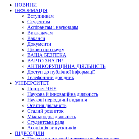
НОВИНИ
ІНФОРМАЦІЯ
Вступникам
Студентам
Аспірантам і науковцям
Викладачам
Вакансії
Документи
Цікаво про науку
ВАША БЕЗПЕКА
ВАРТО ЗНАТИ!
АНТИКОРУПЦІЙНА ДІЯЛЬНІСТЬ
Доступ до публічної інформації
Телефонний довідник
УНІВЕРСИТЕТ
Портрет ЧНУ
Наукова й інноваційна діяльність
Наукові періодичні видання
Освітня діяльність
Сталий розвиток
Міжнародна діяльність
Студентська рада
Асоціація випускників
ПІДРОЗДІЛИ
Навчально-наукові інститути та факультети