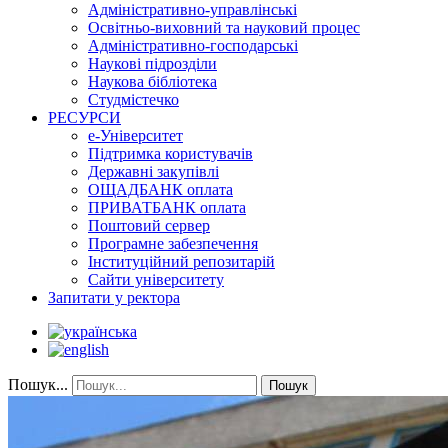
Адміністративно-управлінські
Освітньо-виховний та науковий процес
Адміністративно-господарські
Наукові підрозділи
Наукова бібліотека
Студмістечко
РЕСУРСИ
е-Університет
Підтримка користувачів
Державні закупівлі
ОЩАДБАНК оплата
ПРИВАТБАНК оплата
Поштовий сервер
Програмне забезпечення
Інституційний репозитарій
Сайти університету
Запитати у ректора
Пошук...
Пошук