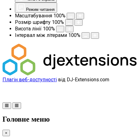
Режим читання
Масштабування
100
%
Розмір шрифту
100
%
Висота лінії
100
%
Інтервал між літерами
100
%
Плагін веб-доступності
від DJ-Extensions.com
Головне меню
×