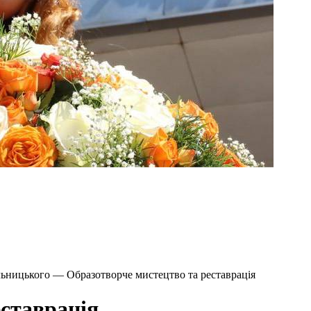
льницького — Образотворче мистецтво та реставрація
еставрація