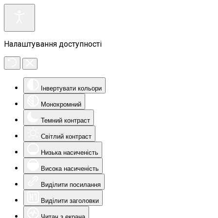
Налаштування доступності
Інвертувати кольори
Монохромний
Темний контраст
Світлий контраст
Низька насиченість
Висока насиченість
Виділити посилання
Виділити заголовки
Читач з екрана