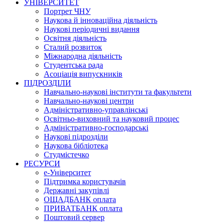
УНІВЕРСИТЕТ
Портрет ЧНУ
Наукова й інноваційна діяльність
Наукові періодичні видання
Освітня діяльність
Сталий розвиток
Міжнародна діяльність
Студентська рада
Асоціація випускників
ПІДРОЗДІЛИ
Навчально-наукові інститути та факультети
Навчально-наукові центри
Адміністративно-управлінські
Освітньо-виховний та науковий процес
Адміністративно-господарські
Наукові підрозділи
Наукова бібліотека
Студмістечко
РЕСУРСИ
е-Університет
Підтримка користувачів
Державні закупівлі
ОЩАДБАНК оплата
ПРИВАТБАНК оплата
Поштовий сервер