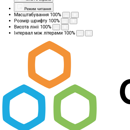
Режим читання
Масштабування
100
%
Розмір шрифту
100
%
Висота лінії
100
%
Інтервал між літерами
100
%