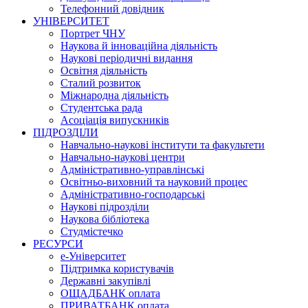
Телефонний довідник
УНІВЕРСИТЕТ
Портрет ЧНУ
Наукова й інноваційна діяльність
Наукові періодичні видання
Освітня діяльність
Сталий розвиток
Міжнародна діяльність
Студентська рада
Асоціація випускників
ПІДРОЗДІЛИ
Навчально-наукові інститути та факультети
Навчально-наукові центри
Адміністративно-управлінські
Освітньо-виховний та науковий процес
Адміністративно-господарські
Наукові підрозділи
Наукова бібліотека
Студмістечко
РЕСУРСИ
е-Університет
Підтримка користувачів
Державні закупівлі
ОЩАДБАНК оплата
ПРИВАТБАНК оплата