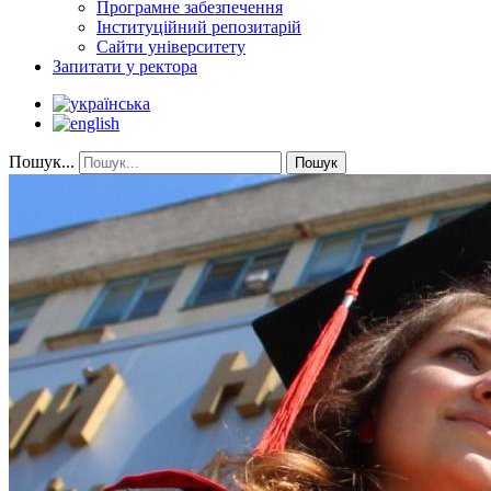
Програмне забезпечення
Інституційний репозитарій
Сайти університету
Запитати у ректора
Пошук...
Пошук