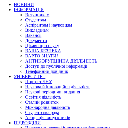
НОВИНИ
ІНФОРМАЦІЯ
Вступникам
Студентам
Аспірантам і науковцям
Викладачам
Вакансії
Документи
Цікаво про науку
ВАША БЕЗПЕКА
ВАРТО ЗНАТИ!
АНТИКОРУПЦІЙНА ДІЯЛЬНІСТЬ
Доступ до публічної інформації
Телефонний довідник
УНІВЕРСИТЕТ
Портрет ЧНУ
Наукова й інноваційна діяльність
Наукові періодичні видання
Освітня діяльність
Сталий розвиток
Міжнародна діяльність
Студентська рада
Асоціація випускників
ПІДРОЗДІЛИ
Навчально-наукові інститути та факультети