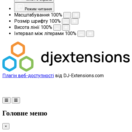
Режим читання
Масштабування
100
%
Розмір шрифту
100
%
Висота лінії
100
%
Інтервал між літерами
100
%
Плагін веб-доступності
від DJ-Extensions.com
Головне меню
×