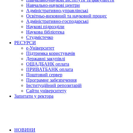
Навчально-наукові центри
Адміністративно-управлінські
Освітньо-виховний та науковий процес
Адміністративно-господарські
Наукові підрозділи
Наукова бібліотека
Студмістечко
РЕСУРСИ
е-Університет
Підтримка користувачів
Державні закупівлі
ОЩАДБАНК оплата
ПРИВАТБАНК оплата
Поштовий сервер
Програмне забезпечення
Інституційний репозитарій
Сайти університету
Запитати у ректора
НОВИНИ