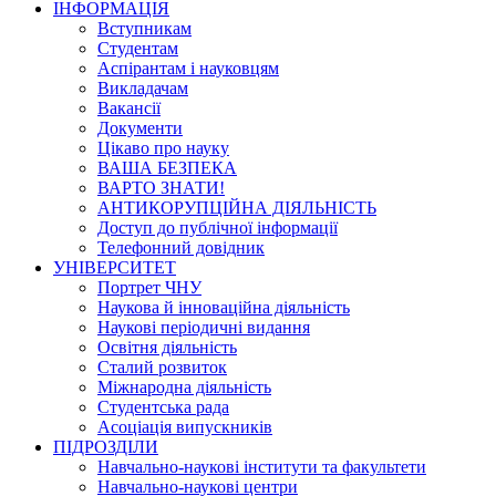
ІНФОРМАЦІЯ
Вступникам
Студентам
Аспірантам і науковцям
Викладачам
Вакансії
Документи
Цікаво про науку
ВАША БЕЗПЕКА
ВАРТО ЗНАТИ!
АНТИКОРУПЦІЙНА ДІЯЛЬНІСТЬ
Доступ до публічної інформації
Телефонний довідник
УНІВЕРСИТЕТ
Портрет ЧНУ
Наукова й інноваційна діяльність
Наукові періодичні видання
Освітня діяльність
Сталий розвиток
Міжнародна діяльність
Студентська рада
Асоціація випускників
ПІДРОЗДІЛИ
Навчально-наукові інститути та факультети
Навчально-наукові центри