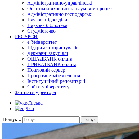
Адміністративно-управлінські
Освітньо-виховний та науковий процес
Адміністративно-господарські
Наукові підрозділи
Наукова бібліотека
Студмістечко
РЕСУРСИ
е-Університет
Підтримка користувачів
Державні закупівлі
ОЩАДБАНК оплата
ПРИВАТБАНК оплата
Поштовий сервер
Програмне забезпечення
Інституційний репозитарій
Сайти університету
Запитати у ректора
Пошук...
Пошук