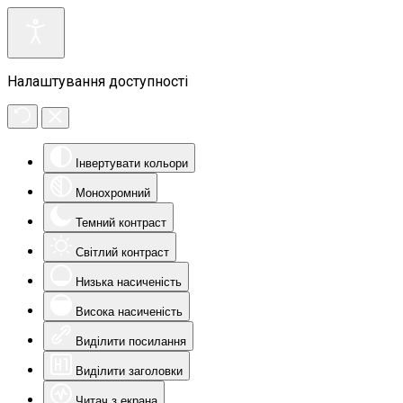
Налаштування доступності
Інвертувати кольори
Монохромний
Темний контраст
Світлий контраст
Низька насиченість
Висока насиченість
Виділити посилання
Виділити заголовки
Читач з екрана