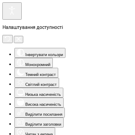
Налаштування доступності
Інвертувати кольори
Монохромний
Темний контраст
Світлий контраст
Низька насиченість
Висока насиченість
Виділити посилання
Виділити заголовки
Читач з екрана