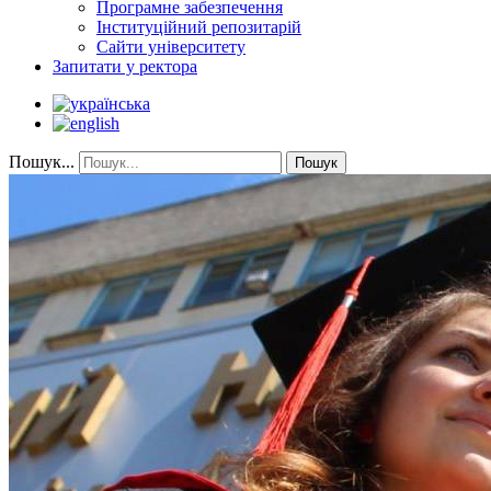
Програмне забезпечення
Інституційний репозитарій
Сайти університету
Запитати у ректора
Пошук...
Пошук