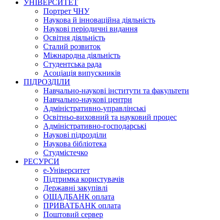
УНІВЕРСИТЕТ
Портрет ЧНУ
Наукова й інноваційна діяльність
Наукові періодичні видання
Освітня діяльність
Сталий розвиток
Міжнародна діяльність
Студентська рада
Асоціація випускників
ПІДРОЗДІЛИ
Навчально-наукові інститути та факультети
Навчально-наукові центри
Адміністративно-управлінські
Освітньо-виховний та науковий процес
Адміністративно-господарські
Наукові підрозділи
Наукова бібліотека
Студмістечко
РЕСУРСИ
е-Університет
Підтримка користувачів
Державні закупівлі
ОЩАДБАНК оплата
ПРИВАТБАНК оплата
Поштовий сервер