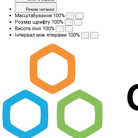
Режим читання
Масштабування
100
%
Розмір шрифту
100
%
Висота лінії
100
%
Інтервал між літерами
100
%