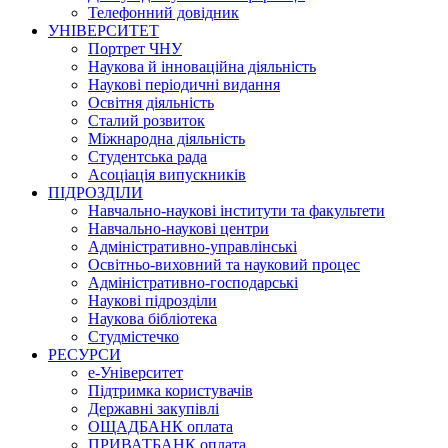
Телефонний довідник
УНІВЕРСИТЕТ
Портрет ЧНУ
Наукова й інноваційна діяльність
Наукові періодичні видання
Освітня діяльність
Сталий розвиток
Міжнародна діяльність
Студентська рада
Асоціація випускників
ПІДРОЗДІЛИ
Навчально-наукові інститути та факультети
Навчально-наукові центри
Адміністративно-управлінські
Освітньо-виховний та науковий процес
Адміністративно-господарські
Наукові підрозділи
Наукова бібліотека
Студмістечко
РЕСУРСИ
е-Університет
Підтримка користувачів
Державні закупівлі
ОЩАДБАНК оплата
ПРИВАТБАНК оплата