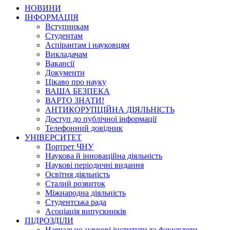
НОВИНИ
ІНФОРМАЦІЯ
Вступникам
Студентам
Аспірантам і науковцям
Викладачам
Вакансії
Документи
Цікаво про науку
ВАША БЕЗПЕКА
ВАРТО ЗНАТИ!
АНТИКОРУПЦІЙНА ДІЯЛЬНІСТЬ
Доступ до публічної інформації
Телефонний довідник
УНІВЕРСИТЕТ
Портрет ЧНУ
Наукова й інноваційна діяльність
Наукові періодичні видання
Освітня діяльність
Сталий розвиток
Міжнародна діяльність
Студентська рада
Асоціація випускників
ПІДРОЗДІЛИ
Навчально-наукові інститути та факультети