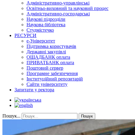
Адміністративно-управлінські
Освітньо-виховний та науковий процес
Адміністративно-господарські
Наукові підрозділи
Наукова бібліотека
Студмістечко
РЕСУРСИ
е-Університет
Підтримка користувачів
Державні закупівлі
ОЩАДБАНК оплата
ПРИВАТБАНК оплата
Поштовий сервер
Програмне забезпечення
Інституційний репозитарій
Сайти університету
Запитати у ректора
Пошук...
Пошук