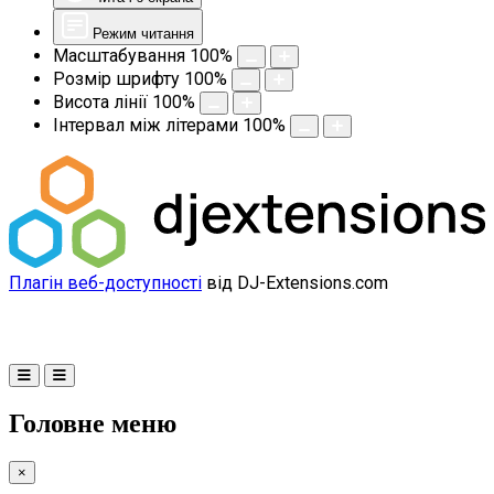
Режим читання
Масштабування
100
%
Розмір шрифту
100
%
Висота лінії
100
%
Інтервал між літерами
100
%
Плагін веб-доступності
від DJ-Extensions.com
Головне меню
×