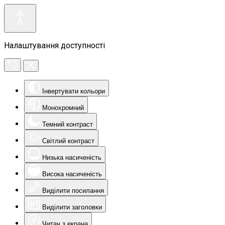
Налаштування доступності
Інвертувати кольори
Монохромний
Темний контраст
Світлий контраст
Низька насиченість
Висока насиченість
Виділити посилання
Виділити заголовки
Читач з екрана