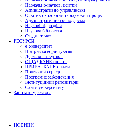
Навчально-наукові центри
Адміністративно-управлінські
Освітньо-виховний та науковий процес
Адміністративно-господарські
Наукові підрозділи
Наукова бібліотека
Студмістечко
РЕСУРСИ
е-Університет
Підтримка користувачів
Державні закупівлі
ОЩАДБАНК оплата
ПРИВАТБАНК оплата
Поштовий сервер
Програмне забезпечення
Інституційний репозитарій
Сайти університету
Запитати у ректора
НОВИНИ