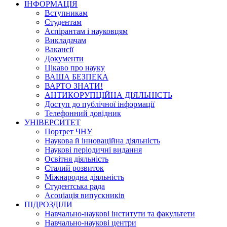
ІНФОРМАЦІЯ
Вступникам
Студентам
Аспірантам і науковцям
Викладачам
Вакансії
Документи
Цікаво про науку
ВАША БЕЗПЕКА
ВАРТО ЗНАТИ!
АНТИКОРУПЦІЙНА ДІЯЛЬНІСТЬ
Доступ до публічної інформації
Телефонний довідник
УНІВЕРСИТЕТ
Портрет ЧНУ
Наукова й інноваційна діяльність
Наукові періодичні видання
Освітня діяльність
Сталий розвиток
Міжнародна діяльність
Студентська рада
Асоціація випускників
ПІДРОЗДІЛИ
Навчально-наукові інститути та факультети
Навчально-наукові центри