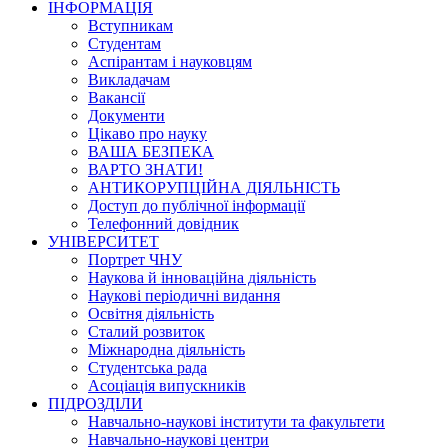
ІНФОРМАЦІЯ
Вступникам
Студентам
Аспірантам і науковцям
Викладачам
Вакансії
Документи
Цікаво про науку
ВАША БЕЗПЕКА
ВАРТО ЗНАТИ!
АНТИКОРУПЦІЙНА ДІЯЛЬНІСТЬ
Доступ до публічної інформації
Телефонний довідник
УНІВЕРСИТЕТ
Портрет ЧНУ
Наукова й інноваційна діяльність
Наукові періодичні видання
Освітня діяльність
Сталий розвиток
Міжнародна діяльність
Студентська рада
Асоціація випускників
ПІДРОЗДІЛИ
Навчально-наукові інститути та факультети
Навчально-наукові центри