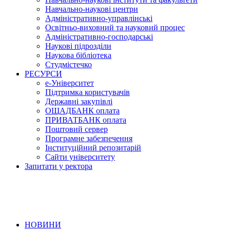
Навчально-наукові центри
Адміністративно-управлінські
Освітньо-виховний та науковий процес
Адміністративно-господарські
Наукові підрозділи
Наукова бібліотека
Студмістечко
РЕСУРСИ
е-Університет
Підтримка користувачів
Державні закупівлі
ОЩАДБАНК оплата
ПРИВАТБАНК оплата
Поштовий сервер
Програмне забезпечення
Інституційний репозитарій
Сайти університету
Запитати у ректора
НОВИНИ