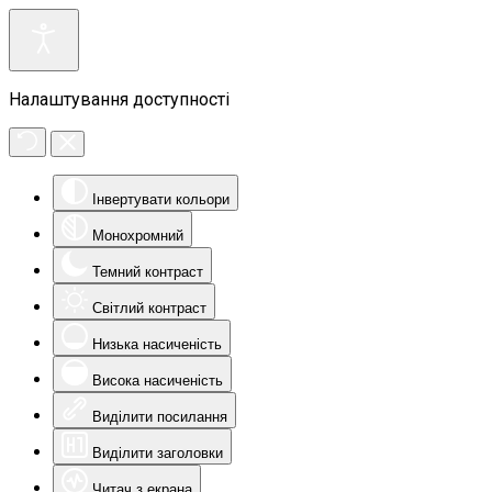
Налаштування доступності
Інвертувати кольори
Монохромний
Темний контраст
Світлий контраст
Низька насиченість
Висока насиченість
Виділити посилання
Виділити заголовки
Читач з екрана