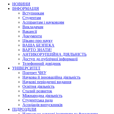
НОВИНИ
ІНФОРМАЦІЯ
Вступникам
Студентам
Аспірантам і науковцям
Викладачам
Вакансії
Документи
Цікаво про науку
ВАША БЕЗПЕКА
ВАРТО ЗНАТИ!
АНТИКОРУПЦІЙНА ДІЯЛЬНІСТЬ
Доступ до публічної інформації
Телефонний довідник
УНІВЕРСИТЕТ
Портрет ЧНУ
Наукова й інноваційна діяльність
Наукові періодичні видання
Освітня діяльність
Сталий розвиток
Міжнародна діяльність
Студентська рада
Асоціація випускників
ПІДРОЗДІЛИ
Навчально-наукові інститути та факультети