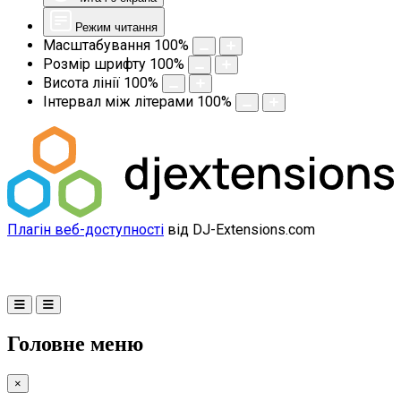
Режим читання
Масштабування
100
%
Розмір шрифту
100
%
Висота лінії
100
%
Інтервал між літерами
100
%
Плагін веб-доступності
від DJ-Extensions.com
Головне меню
×