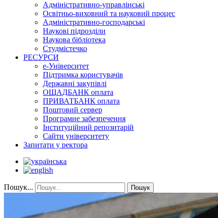
Адміністративно-управлінські
Освітньо-виховний та науковий процес
Адміністративно-господарські
Наукові підрозділи
Наукова бібліотека
Студмістечко
РЕСУРСИ
е-Університет
Підтримка користувачів
Державні закупівлі
ОЩАДБАНК оплата
ПРИВАТБАНК оплата
Поштовий сервер
Програмне забезпечення
Інституційний репозитарій
Сайти університету
Запитати у ректора
Пошук...
Пошук