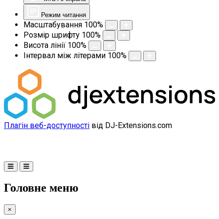
Режим читання
Масштабування
100
%
Розмір шрифту
100
%
Висота лінії
100
%
Інтервал між літерами
100
%
Плагін веб-доступності
від DJ-Extensions.com
Головне меню
×