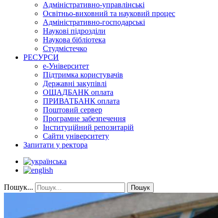
Адміністративно-управлінські
Освітньо-виховний та науковий процес
Адміністративно-господарські
Наукові підрозділи
Наукова бібліотека
Студмістечко
РЕСУРСИ
е-Університет
Підтримка користувачів
Державні закупівлі
ОЩАДБАНК оплата
ПРИВАТБАНК оплата
Поштовий сервер
Програмне забезпечення
Інституційний репозитарій
Сайти університету
Запитати у ректора
Пошук...
Пошук