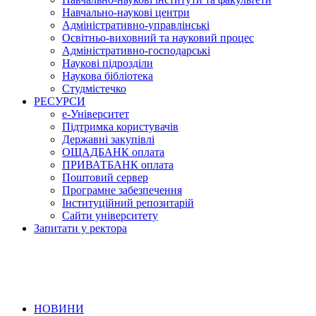
Навчально-наукові центри
Адміністративно-управлінські
Освітньо-виховний та науковий процес
Адміністративно-господарські
Наукові підрозділи
Наукова бібліотека
Студмістечко
РЕСУРСИ
е-Університет
Підтримка користувачів
Державні закупівлі
ОЩАДБАНК оплата
ПРИВАТБАНК оплата
Поштовий сервер
Програмне забезпечення
Інституційний репозитарій
Сайти університету
Запитати у ректора
НОВИНИ