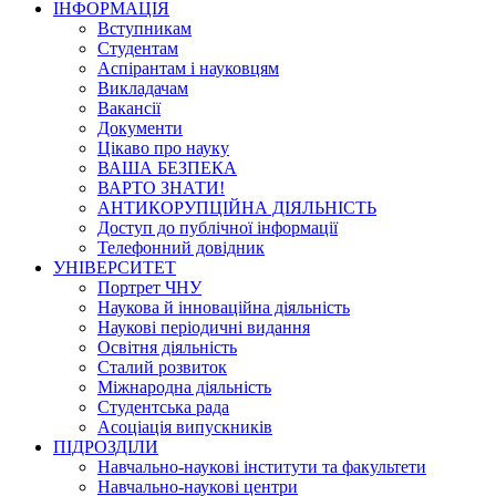
ІНФОРМАЦІЯ
Вступникам
Студентам
Аспірантам і науковцям
Викладачам
Вакансії
Документи
Цікаво про науку
ВАША БЕЗПЕКА
ВАРТО ЗНАТИ!
АНТИКОРУПЦІЙНА ДІЯЛЬНІСТЬ
Доступ до публічної інформації
Телефонний довідник
УНІВЕРСИТЕТ
Портрет ЧНУ
Наукова й інноваційна діяльність
Наукові періодичні видання
Освітня діяльність
Сталий розвиток
Міжнародна діяльність
Студентська рада
Асоціація випускників
ПІДРОЗДІЛИ
Навчально-наукові інститути та факультети
Навчально-наукові центри