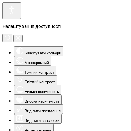
Налаштування доступності
Інвертувати кольори
Монохромний
Темний контраст
Світлий контраст
Низька насиченість
Висока насиченість
Виділити посилання
Виділити заголовки
Читач з екрана