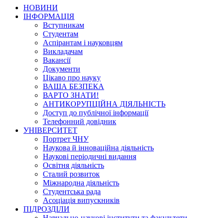
НОВИНИ
ІНФОРМАЦІЯ
Вступникам
Студентам
Аспірантам і науковцям
Викладачам
Вакансії
Документи
Цікаво про науку
ВАША БЕЗПЕКА
ВАРТО ЗНАТИ!
АНТИКОРУПЦІЙНА ДІЯЛЬНІСТЬ
Доступ до публічної інформації
Телефонний довідник
УНІВЕРСИТЕТ
Портрет ЧНУ
Наукова й інноваційна діяльність
Наукові періодичні видання
Освітня діяльність
Сталий розвиток
Міжнародна діяльність
Студентська рада
Асоціація випускників
ПІДРОЗДІЛИ
Навчально-наукові інститути та факультети