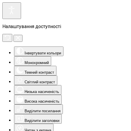
Налаштування доступності
Інвертувати кольори
Монохромний
Темний контраст
Світлий контраст
Низька насиченість
Висока насиченість
Виділити посилання
Виділити заголовки
Читач з екрана