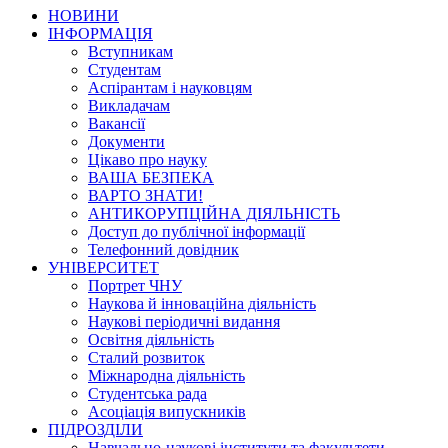
НОВИНИ
ІНФОРМАЦІЯ
Вступникам
Студентам
Аспірантам і науковцям
Викладачам
Вакансії
Документи
Цікаво про науку
ВАША БЕЗПЕКА
ВАРТО ЗНАТИ!
АНТИКОРУПЦІЙНА ДІЯЛЬНІСТЬ
Доступ до публічної інформації
Телефонний довідник
УНІВЕРСИТЕТ
Портрет ЧНУ
Наукова й інноваційна діяльність
Наукові періодичні видання
Освітня діяльність
Сталий розвиток
Міжнародна діяльність
Студентська рада
Асоціація випускників
ПІДРОЗДІЛИ
Навчально-наукові інститути та факультети