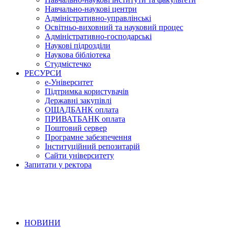
Навчально-наукові центри
Адміністративно-управлінські
Освітньо-виховний та науковий процес
Адміністративно-господарські
Наукові підрозділи
Наукова бібліотека
Студмістечко
РЕСУРСИ
е-Університет
Підтримка користувачів
Державні закупівлі
ОЩАДБАНК оплата
ПРИВАТБАНК оплата
Поштовий сервер
Програмне забезпечення
Інституційний репозитарій
Сайти університету
Запитати у ректора
НОВИНИ