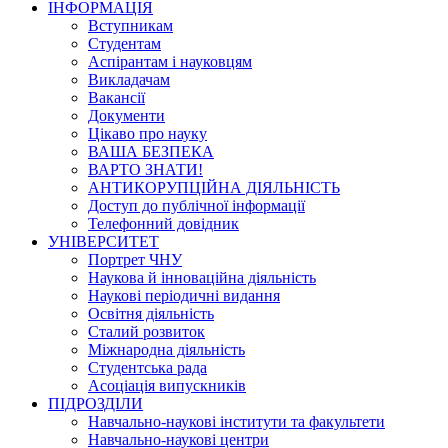
ІНФОРМАЦІЯ
Вступникам
Студентам
Аспірантам і науковцям
Викладачам
Вакансії
Документи
Цікаво про науку
ВАША БЕЗПЕКА
ВАРТО ЗНАТИ!
АНТИКОРУПЦІЙНА ДІЯЛЬНІСТЬ
Доступ до публічної інформації
Телефонний довідник
УНІВЕРСИТЕТ
Портрет ЧНУ
Наукова й інноваційна діяльність
Наукові періодичні видання
Освітня діяльність
Сталий розвиток
Міжнародна діяльність
Студентська рада
Асоціація випускників
ПІДРОЗДІЛИ
Навчально-наукові інститути та факультети
Навчально-наукові центри