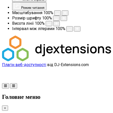
Режим читання
Масштабування
100
%
Розмір шрифту
100
%
Висота лінії
100
%
Інтервал між літерами
100
%
Плагін веб-доступності
від DJ-Extensions.com
Головне меню
×