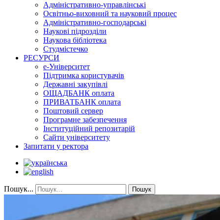
Адміністративно-управлінські
Освітньо-виховний та науковий процес
Адміністративно-господарські
Наукові підрозділи
Наукова бібліотека
Студмістечко
РЕСУРСИ
е-Університет
Підтримка користувачів
Державні закупівлі
ОЩАДБАНК оплата
ПРИВАТБАНК оплата
Поштовий сервер
Програмне забезпечення
Інституційний репозитарій
Сайти університету
Запитати у ректора
Пошук...
Пошук