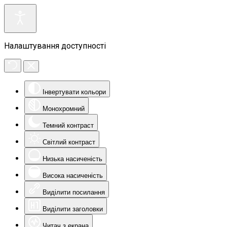
Налаштування доступності
Інвертувати кольори
Монохромний
Темний контраст
Світлий контраст
Низька насиченість
Висока насиченість
Виділити посилання
Виділити заголовки
Читач з екрана