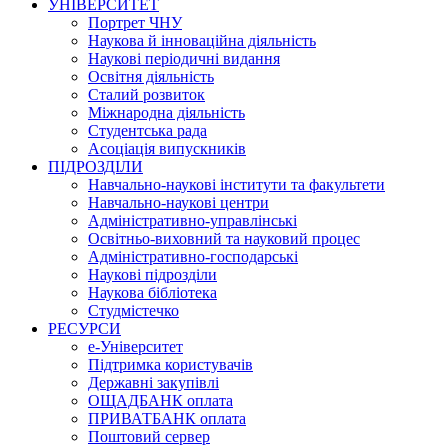
УНІВЕРСИТЕТ
Портрет ЧНУ
Наукова й інноваційна діяльність
Наукові періодичні видання
Освітня діяльність
Сталий розвиток
Міжнародна діяльність
Студентська рада
Асоціація випускників
ПІДРОЗДІЛИ
Навчально-наукові інститути та факультети
Навчально-наукові центри
Адміністративно-управлінські
Освітньо-виховний та науковий процес
Адміністративно-господарські
Наукові підрозділи
Наукова бібліотека
Студмістечко
РЕСУРСИ
е-Університет
Підтримка користувачів
Державні закупівлі
ОЩАДБАНК оплата
ПРИВАТБАНК оплата
Поштовий сервер