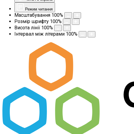
Режим читання
Масштабування
100
%
Розмір шрифту
100
%
Висота лінії
100
%
Інтервал між літерами
100
%