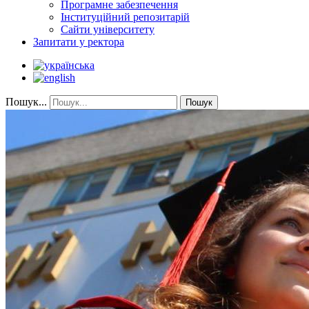
Програмне забезпечення
Інституційний репозитарій
Сайти університету
Запитати у ректора
Пошук...
Пошук