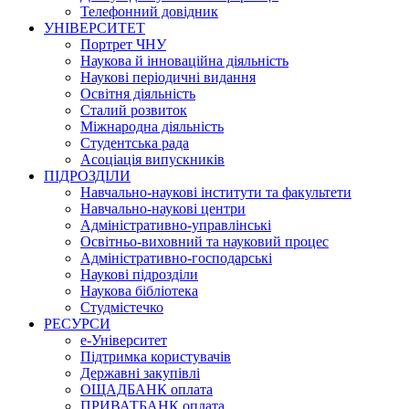
Телефонний довідник
УНІВЕРСИТЕТ
Портрет ЧНУ
Наукова й інноваційна діяльність
Наукові періодичні видання
Освітня діяльність
Сталий розвиток
Міжнародна діяльність
Студентська рада
Асоціація випускників
ПІДРОЗДІЛИ
Навчально-наукові інститути та факультети
Навчально-наукові центри
Адміністративно-управлінські
Освітньо-виховний та науковий процес
Адміністративно-господарські
Наукові підрозділи
Наукова бібліотека
Студмістечко
РЕСУРСИ
е-Університет
Підтримка користувачів
Державні закупівлі
ОЩАДБАНК оплата
ПРИВАТБАНК оплата