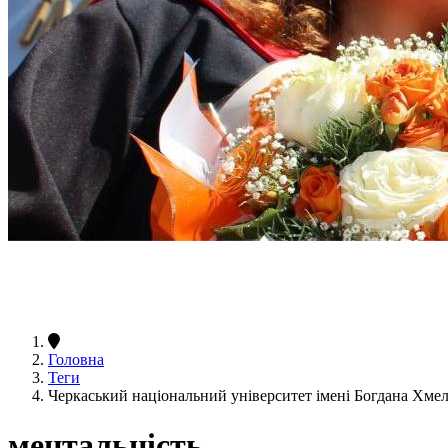
Головна
Теги
Черкаський національний університет імені Богдана Хме
ментальність