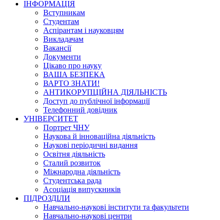
ІНФОРМАЦІЯ
Вступникам
Студентам
Аспірантам і науковцям
Викладачам
Вакансії
Документи
Цікаво про науку
ВАША БЕЗПЕКА
ВАРТО ЗНАТИ!
АНТИКОРУПЦІЙНА ДІЯЛЬНІСТЬ
Доступ до публічної інформації
Телефонний довідник
УНІВЕРСИТЕТ
Портрет ЧНУ
Наукова й інноваційна діяльність
Наукові періодичні видання
Освітня діяльність
Сталий розвиток
Міжнародна діяльність
Студентська рада
Асоціація випускників
ПІДРОЗДІЛИ
Навчально-наукові інститути та факультети
Навчально-наукові центри