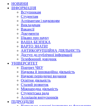
НОВИНИ
ІНФОРМАЦІЯ
Вступникам
Студентам
Аспірантам і науковцям
Викладачам
Вакансії
Документи
Цікаво про науку
ВАША БЕЗПЕКА
ВАРТО ЗНАТИ!
АНТИКОРУПЦІЙНА ДІЯЛЬНІСТЬ
Доступ до публічної інформації
Телефонний довідник
УНІВЕРСИТЕТ
Портрет ЧНУ
Наукова й інноваційна діяльність
Наукові періодичні видання
Освітня діяльність
Сталий розвиток
Міжнародна діяльність
Студентська рада
Асоціація випускників
ПІДРОЗДІЛИ
Навчально-наукові інститути та факультети