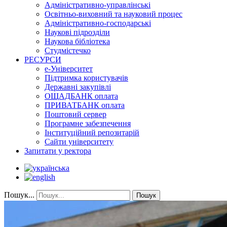
Адміністративно-управлінські
Освітньо-виховний та науковий процес
Адміністративно-господарські
Наукові підрозділи
Наукова бібліотека
Студмістечко
РЕСУРСИ
е-Університет
Підтримка користувачів
Державні закупівлі
ОЩАДБАНК оплата
ПРИВАТБАНК оплата
Поштовий сервер
Програмне забезпечення
Інституційний репозитарій
Сайти університету
Запитати у ректора
Пошук...
Пошук