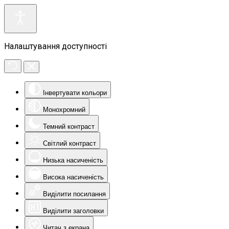
Налаштування доступності
Інвертувати кольори
Монохромний
Темний контраст
Світлий контраст
Низька насиченість
Висока насиченість
Виділити посилання
Виділити заголовки
Читач з екрана