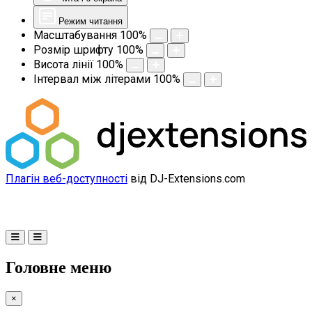
Режим читання
Масштабування
100
%
Розмір шрифту
100
%
Висота лінії
100
%
Інтервал між літерами
100
%
Плагін веб-доступності
від DJ-Extensions.com
Головне меню
×