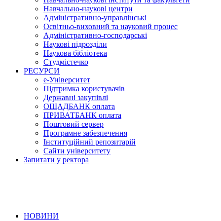
Навчально-наукові центри
Адміністративно-управлінські
Освітньо-виховний та науковий процес
Адміністративно-господарські
Наукові підрозділи
Наукова бібліотека
Студмістечко
РЕСУРСИ
е-Університет
Підтримка користувачів
Державні закупівлі
ОЩАДБАНК оплата
ПРИВАТБАНК оплата
Поштовий сервер
Програмне забезпечення
Інституційний репозитарій
Сайти університету
Запитати у ректора
НОВИНИ