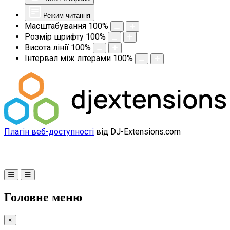
Режим читання
Масштабування
100
%
Розмір шрифту
100
%
Висота лінії
100
%
Інтервал між літерами
100
%
Плагін веб-доступності
від DJ-Extensions.com
Головне меню
×