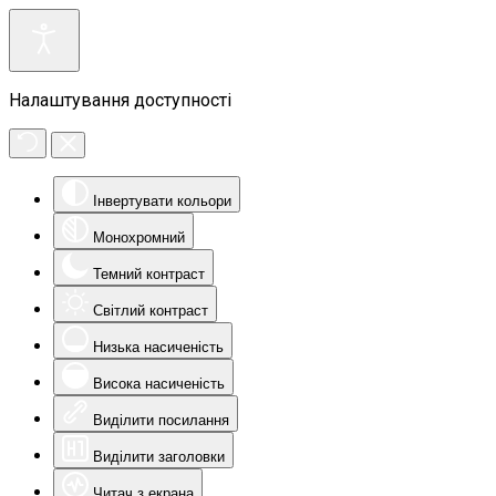
Налаштування доступності
Інвертувати кольори
Монохромний
Темний контраст
Світлий контраст
Низька насиченість
Висока насиченість
Виділити посилання
Виділити заголовки
Читач з екрана