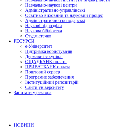
Навчально-наукові центри
Адміністративно-управлінські
Освітньо-виховний та науковий процес
Адміністративно-господарські
Наукові підрозділи
Наукова бібліотека
Студмістечко
РЕСУРСИ
е-Університет
Підтримка користувачів
Державні закупівлі
ОЩАДБАНК оплата
ПРИВАТБАНК оплата
Поштовий сервер
Програмне забезпечення
Інституційний репозитарій
Сайти університету
Запитати у ректора
НОВИНИ