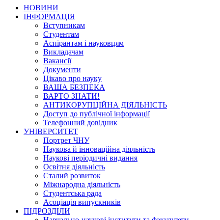
НОВИНИ
ІНФОРМАЦІЯ
Вступникам
Студентам
Аспірантам і науковцям
Викладачам
Вакансії
Документи
Цікаво про науку
ВАША БЕЗПЕКА
ВАРТО ЗНАТИ!
АНТИКОРУПЦІЙНА ДІЯЛЬНІСТЬ
Доступ до публічної інформації
Телефонний довідник
УНІВЕРСИТЕТ
Портрет ЧНУ
Наукова й інноваційна діяльність
Наукові періодичні видання
Освітня діяльність
Сталий розвиток
Міжнародна діяльність
Студентська рада
Асоціація випускників
ПІДРОЗДІЛИ
Навчально-наукові інститути та факультети