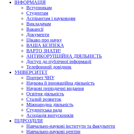
ІНФОРМАЦІЯ
Вступникам
Студентам
Аспірантам і науковцям
Викладачам
Вакансії
Документи
Цікаво про науку
ВАША БЕЗПЕКА
ВАРТО ЗНАТИ!
АНТИКОРУПЦІЙНА ДІЯЛЬНІСТЬ
Доступ до публічної інформації
Телефонний довідник
УНІВЕРСИТЕТ
Портрет ЧНУ
Наукова й інноваційна діяльність
Наукові періодичні видання
Освітня діяльність
Сталий розвиток
Міжнародна діяльність
Студентська рада
Асоціація випускників
ПІДРОЗДІЛИ
Навчально-наукові інститути та факультети
Навчально-наукові центри