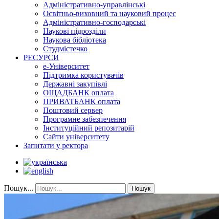
Адміністративно-управлінські
Освітньо-виховний та науковий процес
Адміністративно-господарські
Наукові підрозділи
Наукова бібліотека
Студмістечко
РЕСУРСИ
е-Університет
Підтримка користувачів
Державні закупівлі
ОЩАДБАНК оплата
ПРИВАТБАНК оплата
Поштовий сервер
Програмне забезпечення
Інституційний репозитарій
Сайти університету
Запитати у ректора
Пошук...
Пошук