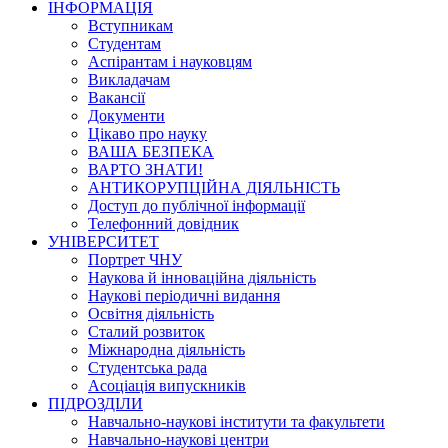
ІНФОРМАЦІЯ
Вступникам
Студентам
Аспірантам і науковцям
Викладачам
Вакансії
Документи
Цікаво про науку
ВАША БЕЗПЕКА
ВАРТО ЗНАТИ!
АНТИКОРУПЦІЙНА ДІЯЛЬНІСТЬ
Доступ до публічної інформації
Телефонний довідник
УНІВЕРСИТЕТ
Портрет ЧНУ
Наукова й інноваційна діяльність
Наукові періодичні видання
Освітня діяльність
Сталий розвиток
Міжнародна діяльність
Студентська рада
Асоціація випускників
ПІДРОЗДІЛИ
Навчально-наукові інститути та факультети
Навчально-наукові центри