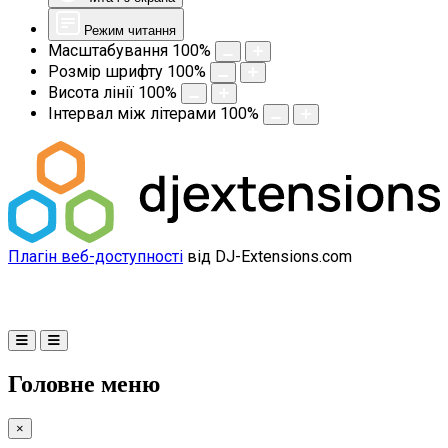
Режим читання
Масштабування
100
%
Розмір шрифту
100
%
Висота лінії
100
%
Інтервал між літерами
100
%
Плагін веб-доступності
від DJ-Extensions.com
Головне меню
×