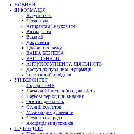
НОВИНИ
ІНФОРМАЦІЯ
Вступникам
Студентам
Аспірантам і науковцям
Викладачам
Вакансії
Документи
Цікаво про науку
ВАША БЕЗПЕКА
ВАРТО ЗНАТИ!
АНТИКОРУПЦІЙНА ДІЯЛЬНІСТЬ
Доступ до публічної інформації
Телефонний довідник
УНІВЕРСИТЕТ
Портрет ЧНУ
Наукова й інноваційна діяльність
Наукові періодичні видання
Освітня діяльність
Сталий розвиток
Міжнародна діяльність
Студентська рада
Асоціація випускників
ПІДРОЗДІЛИ
Навчально-наукові інститути та факультети