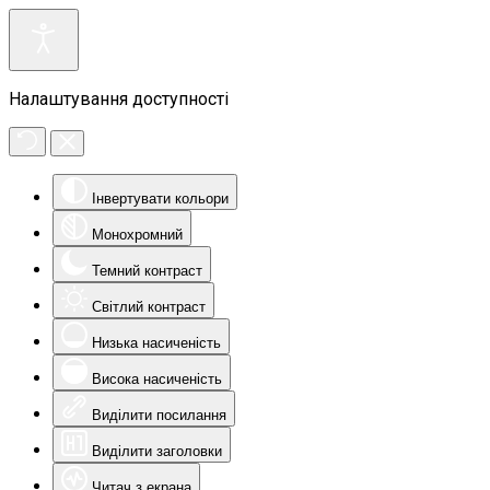
Налаштування доступності
Інвертувати кольори
Монохромний
Темний контраст
Світлий контраст
Низька насиченість
Висока насиченість
Виділити посилання
Виділити заголовки
Читач з екрана