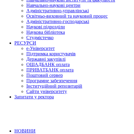
Навчально-наукові центри
Адміністративно-управлінські
Освітньо-виховний та науковий процес
Адміністративно-господарські
Наукові підрозділи
Наукова бібліотека
Студмістечко
РЕСУРСИ
е-Університет
Підтримка користувачів
Державні закупівлі
ОЩАДБАНК оплата
ПРИВАТБАНК оплата
Поштовий сервер
Програмне забезпечення
Інституційний репозитарій
Сайти університету
Запитати у ректора
НОВИНИ