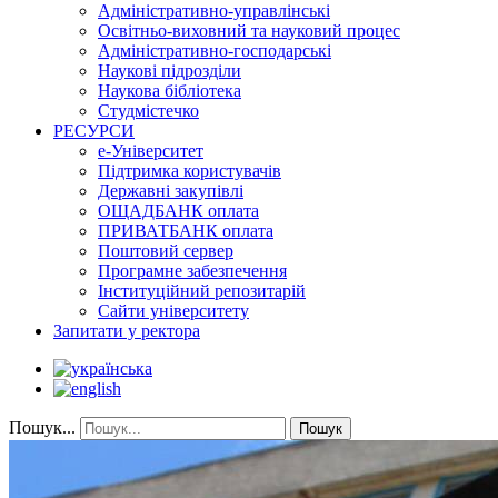
Адміністративно-управлінські
Освітньо-виховний та науковий процес
Адміністративно-господарські
Наукові підрозділи
Наукова бібліотека
Студмістечко
РЕСУРСИ
е-Університет
Підтримка користувачів
Державні закупівлі
ОЩАДБАНК оплата
ПРИВАТБАНК оплата
Поштовий сервер
Програмне забезпечення
Інституційний репозитарій
Сайти університету
Запитати у ректора
Пошук...
Пошук