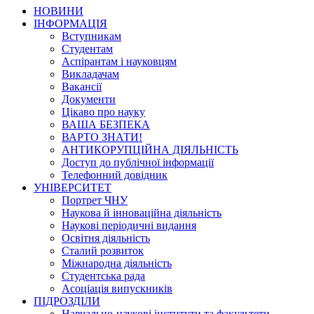
НОВИНИ
ІНФОРМАЦІЯ
Вступникам
Студентам
Аспірантам і науковцям
Викладачам
Вакансії
Документи
Цікаво про науку
ВАША БЕЗПЕКА
ВАРТО ЗНАТИ!
АНТИКОРУПЦІЙНА ДІЯЛЬНІСТЬ
Доступ до публічної інформації
Телефонний довідник
УНІВЕРСИТЕТ
Портрет ЧНУ
Наукова й інноваційна діяльність
Наукові періодичні видання
Освітня діяльність
Сталий розвиток
Міжнародна діяльність
Студентська рада
Асоціація випускників
ПІДРОЗДІЛИ
Навчально-наукові інститути та факультети