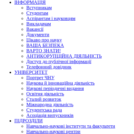
ІНФОРМАЦІЯ
Вступникам
Студентам
Аспірантам і науковцям
Викладачам
Вакансії
Документи
Цікаво про науку
ВАША БЕЗПЕКА
ВАРТО ЗНАТИ!
АНТИКОРУПЦІЙНА ДІЯЛЬНІСТЬ
Доступ до публічної інформації
Телефонний довідник
УНІВЕРСИТЕТ
Портрет ЧНУ
Наукова й інноваційна діяльність
Наукові періодичні видання
Освітня діяльність
Сталий розвиток
Міжнародна діяльність
Студентська рада
Асоціація випускників
ПІДРОЗДІЛИ
Навчально-наукові інститути та факультети
Навчально-наукові центри