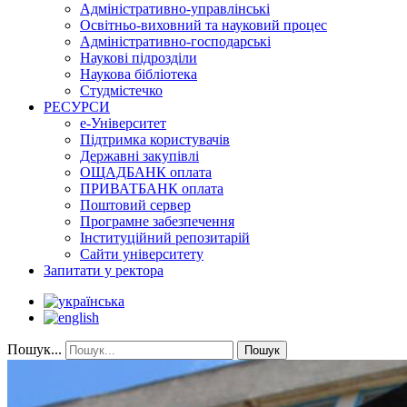
Адміністративно-управлінські
Освітньо-виховний та науковий процес
Адміністративно-господарські
Наукові підрозділи
Наукова бібліотека
Студмістечко
РЕСУРСИ
е-Університет
Підтримка користувачів
Державні закупівлі
ОЩАДБАНК оплата
ПРИВАТБАНК оплата
Поштовий сервер
Програмне забезпечення
Інституційний репозитарій
Сайти університету
Запитати у ректора
Пошук...
Пошук