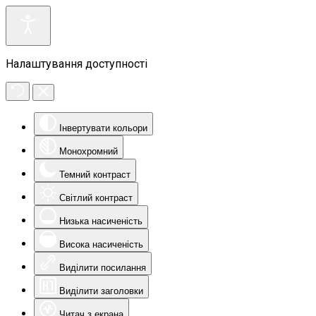
Налаштування доступності
Інвертувати кольори
Монохромний
Темний контраст
Світлий контраст
Низька насиченість
Висока насиченість
Виділити посилання
Виділити заголовки
Читач з екрана