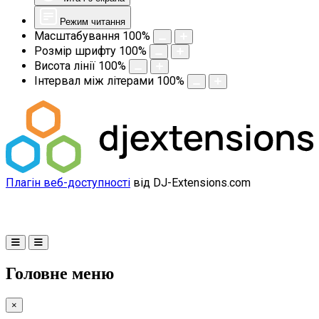
Режим читання
Масштабування
100
%
Розмір шрифту
100
%
Висота лінії
100
%
Інтервал між літерами
100
%
Плагін веб-доступності
від DJ-Extensions.com
Головне меню
×