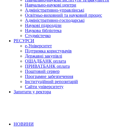
Навчально-наукові центри
Адміністративно-управлінські
Освітньо-виховний та науковий процес
Адміністративно-господарські
Наукові підрозділи
Наукова бібліотека
Студмістечко
РЕСУРСИ
е-Університет
Підтримка користувачів
Державні закупівлі
ОЩАДБАНК оплата
ПРИВАТБАНК оплата
Поштовий сервер
Програмне забезпечення
Інституційний репозитарій
Сайти університету
Запитати у ректора
НОВИНИ