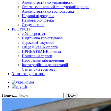
Адміністративно-управлінські
Освітньо-виховний та науковий процес
Адміністративно-господарські
Наукові підрозділи
Наукова бібліотека
Студмістечко
РЕСУРСИ
е-Університет
Підтримка користувачів
Державні закупівлі
ОЩАДБАНК оплата
ПРИВАТБАНК оплата
Поштовий сервер
Програмне забезпечення
Інституційний репозитарій
Сайти університету
Запитати у ректора
Пошук...
Пошук