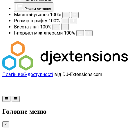
Режим читання
Масштабування
100
%
Розмір шрифту
100
%
Висота лінії
100
%
Інтервал між літерами
100
%
Плагін веб-доступності
від DJ-Extensions.com
Головне меню
×