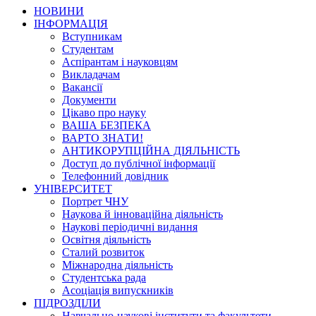
НОВИНИ
ІНФОРМАЦІЯ
Вступникам
Студентам
Аспірантам і науковцям
Викладачам
Вакансії
Документи
Цікаво про науку
ВАША БЕЗПЕКА
ВАРТО ЗНАТИ!
АНТИКОРУПЦІЙНА ДІЯЛЬНІСТЬ
Доступ до публічної інформації
Телефонний довідник
УНІВЕРСИТЕТ
Портрет ЧНУ
Наукова й інноваційна діяльність
Наукові періодичні видання
Освітня діяльність
Сталий розвиток
Міжнародна діяльність
Студентська рада
Асоціація випускників
ПІДРОЗДІЛИ
Навчально-наукові інститути та факультети