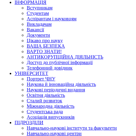
ІНФОРМАЦІЯ
Вступникам
Студентам
Аспірантам і науковцям
Викладачам
Вакансії
Документи
Цікаво про науку
ВАША БЕЗПЕКА
ВАРТО ЗНАТИ!
АНТИКОРУПЦІЙНА ДІЯЛЬНІСТЬ
Доступ до публічної інформації
Телефонний довідник
УНІВЕРСИТЕТ
Портрет ЧНУ
Наукова й інноваційна діяльність
Наукові періодичні видання
Освітня діяльність
Сталий розвиток
Міжнародна діяльність
Студентська рада
Асоціація випускників
ПІДРОЗДІЛИ
Навчально-наукові інститути та факультети
Навчально-наукові центри