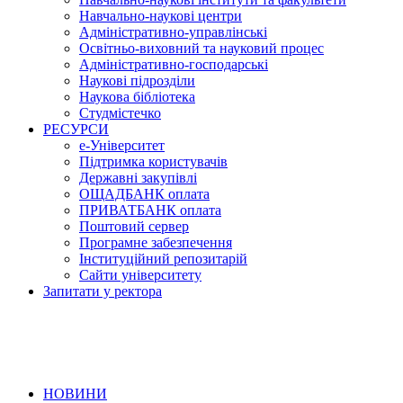
Навчально-наукові центри
Адміністративно-управлінські
Освітньо-виховний та науковий процес
Адміністративно-господарські
Наукові підрозділи
Наукова бібліотека
Студмістечко
РЕСУРСИ
е-Університет
Підтримка користувачів
Державні закупівлі
ОЩАДБАНК оплата
ПРИВАТБАНК оплата
Поштовий сервер
Програмне забезпечення
Інституційний репозитарій
Сайти університету
Запитати у ректора
НОВИНИ