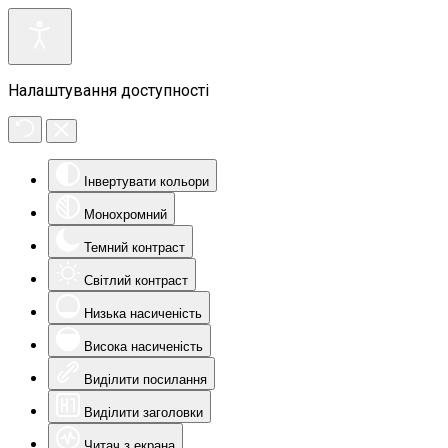
Налаштування доступності
Інвертувати кольори
Монохромний
Темний контраст
Світлий контраст
Низька насиченість
Висока насиченість
Виділити посилання
Виділити заголовки
Читач з екрана