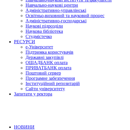
Навчально-наукові центри
Адміністративно-управлінські
Освітньо-виховний та науковий процес
Адміністративно-господарські
Наукові підрозділи
Наукова бібліотека
Студмістечко
РЕСУРСИ
е-Університет
Підтримка користувачів
Державні закупівлі
ОЩАДБАНК оплата
ПРИВАТБАНК оплата
Поштовий сервер
Програмне забезпечення
Інституційний репозитарій
Сайти університету
Запитати у ректора
НОВИНИ