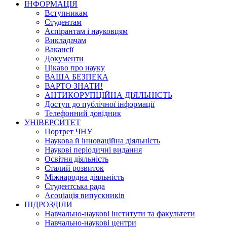
ІНФОРМАЦІЯ
Вступникам
Студентам
Аспірантам і науковцям
Викладачам
Вакансії
Документи
Цікаво про науку
ВАША БЕЗПЕКА
ВАРТО ЗНАТИ!
АНТИКОРУПЦІЙНА ДІЯЛЬНІСТЬ
Доступ до публічної інформації
Телефонний довідник
УНІВЕРСИТЕТ
Портрет ЧНУ
Наукова й інноваційна діяльність
Наукові періодичні видання
Освітня діяльність
Сталий розвиток
Міжнародна діяльність
Студентська рада
Асоціація випускників
ПІДРОЗДІЛИ
Навчально-наукові інститути та факультети
Навчально-наукові центри