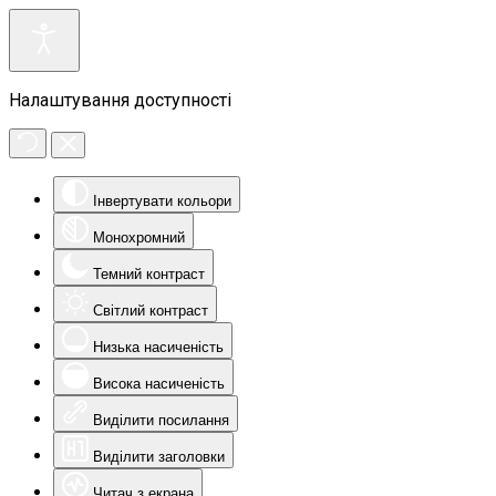
Налаштування доступності
Інвертувати кольори
Монохромний
Темний контраст
Світлий контраст
Низька насиченість
Висока насиченість
Виділити посилання
Виділити заголовки
Читач з екрана