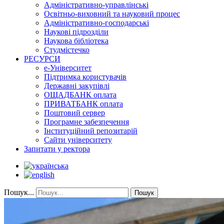
Адміністративно-управлінські
Освітньо-виховний та науковий процес
Адміністративно-господарські
Наукові підрозділи
Наукова бібліотека
Студмістечко
РЕСУРСИ
е-Університет
Підтримка користувачів
Державні закупівлі
ОЩАДБАНК оплата
ПРИВАТБАНК оплата
Поштовий сервер
Програмне забезпечення
Інституційний репозитарій
Сайти університету
Запитати у ректора
Пошук...
Пошук