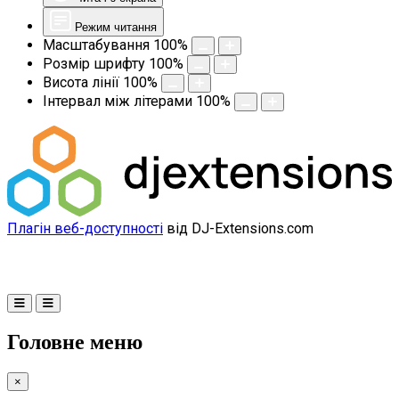
Режим читання
Масштабування
100
%
Розмір шрифту
100
%
Висота лінії
100
%
Інтервал між літерами
100
%
Плагін веб-доступності
від DJ-Extensions.com
Головне меню
×