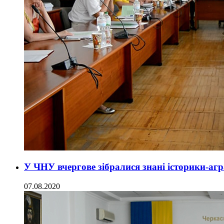
У ЧНУ вчергове зібралися знані історики-аг
07.08.2020