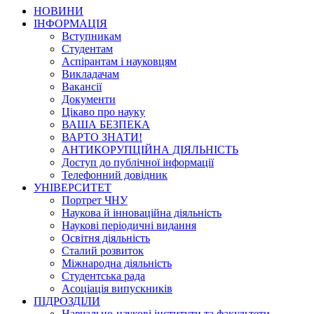
НОВИНИ
ІНФОРМАЦІЯ
Вступникам
Студентам
Аспірантам і науковцям
Викладачам
Вакансії
Документи
Цікаво про науку
ВАША БЕЗПЕКА
ВАРТО ЗНАТИ!
АНТИКОРУПЦІЙНА ДІЯЛЬНІСТЬ
Доступ до публічної інформації
Телефонний довідник
УНІВЕРСИТЕТ
Портрет ЧНУ
Наукова й інноваційна діяльність
Наукові періодичні видання
Освітня діяльність
Сталий розвиток
Міжнародна діяльність
Студентська рада
Асоціація випускників
ПІДРОЗДІЛИ
Навчально-наукові інститути та факультети