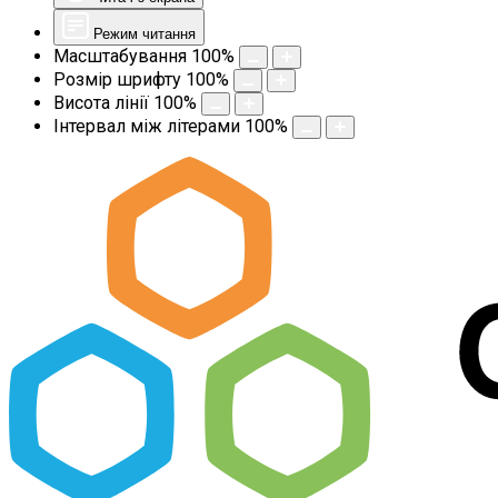
Режим читання
Масштабування
100
%
Розмір шрифту
100
%
Висота лінії
100
%
Інтервал між літерами
100
%