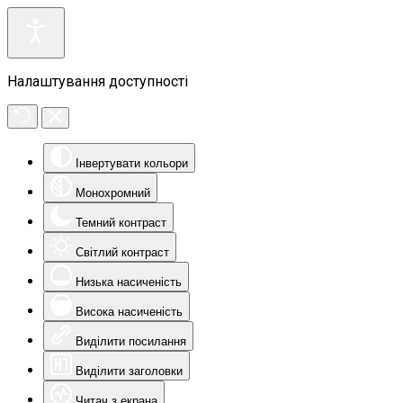
Налаштування доступності
Інвертувати кольори
Монохромний
Темний контраст
Світлий контраст
Низька насиченість
Висока насиченість
Виділити посилання
Виділити заголовки
Читач з екрана