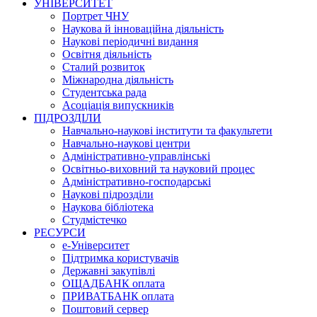
УНІВЕРСИТЕТ
Портрет ЧНУ
Наукова й інноваційна діяльність
Наукові періодичні видання
Освітня діяльність
Сталий розвиток
Міжнародна діяльність
Студентська рада
Асоціація випускників
ПІДРОЗДІЛИ
Навчально-наукові інститути та факультети
Навчально-наукові центри
Адміністративно-управлінські
Освітньо-виховний та науковий процес
Адміністративно-господарські
Наукові підрозділи
Наукова бібліотека
Студмістечко
РЕСУРСИ
е-Університет
Підтримка користувачів
Державні закупівлі
ОЩАДБАНК оплата
ПРИВАТБАНК оплата
Поштовий сервер