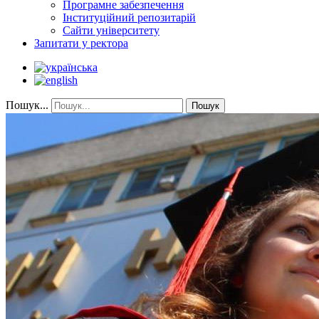
Програмне забезпечення
Інституційний репозитарій
Сайти університету
Запитати у ректора
Пошук...
Пошук