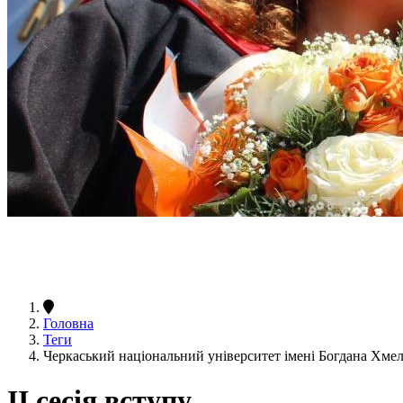
Головна
Теги
Черкаський національний університет імені Богдана Хмел
ІІ сесія вступу