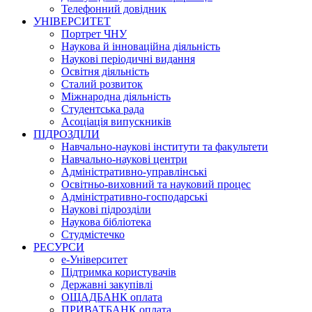
Телефонний довідник
УНІВЕРСИТЕТ
Портрет ЧНУ
Наукова й інноваційна діяльність
Наукові періодичні видання
Освітня діяльність
Сталий розвиток
Міжнародна діяльність
Студентська рада
Асоціація випускників
ПІДРОЗДІЛИ
Навчально-наукові інститути та факультети
Навчально-наукові центри
Адміністративно-управлінські
Освітньо-виховний та науковий процес
Адміністративно-господарські
Наукові підрозділи
Наукова бібліотека
Студмістечко
РЕСУРСИ
е-Університет
Підтримка користувачів
Державні закупівлі
ОЩАДБАНК оплата
ПРИВАТБАНК оплата