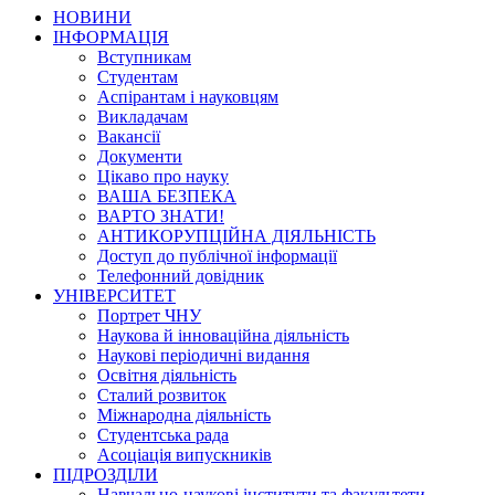
НОВИНИ
ІНФОРМАЦІЯ
Вступникам
Студентам
Аспірантам і науковцям
Викладачам
Вакансії
Документи
Цікаво про науку
ВАША БЕЗПЕКА
ВАРТО ЗНАТИ!
АНТИКОРУПЦІЙНА ДІЯЛЬНІСТЬ
Доступ до публічної інформації
Телефонний довідник
УНІВЕРСИТЕТ
Портрет ЧНУ
Наукова й інноваційна діяльність
Наукові періодичні видання
Освітня діяльність
Сталий розвиток
Міжнародна діяльність
Студентська рада
Асоціація випускників
ПІДРОЗДІЛИ
Навчально-наукові інститути та факультети