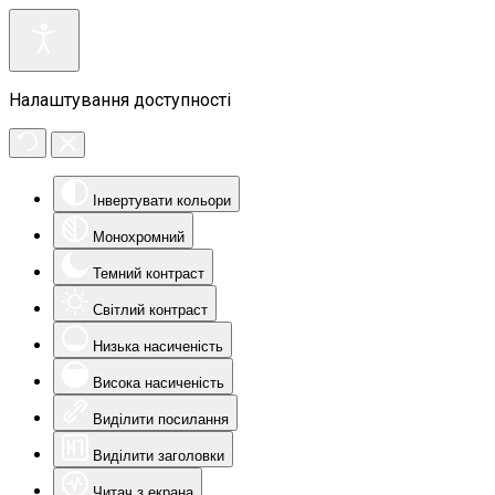
Налаштування доступності
Інвертувати кольори
Монохромний
Темний контраст
Світлий контраст
Низька насиченість
Висока насиченість
Виділити посилання
Виділити заголовки
Читач з екрана