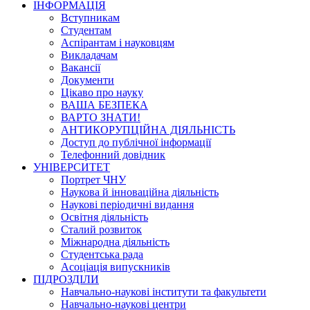
ІНФОРМАЦІЯ
Вступникам
Студентам
Аспірантам і науковцям
Викладачам
Вакансії
Документи
Цікаво про науку
ВАША БЕЗПЕКА
ВАРТО ЗНАТИ!
АНТИКОРУПЦІЙНА ДІЯЛЬНІСТЬ
Доступ до публічної інформації
Телефонний довідник
УНІВЕРСИТЕТ
Портрет ЧНУ
Наукова й інноваційна діяльність
Наукові періодичні видання
Освітня діяльність
Сталий розвиток
Міжнародна діяльність
Студентська рада
Асоціація випускників
ПІДРОЗДІЛИ
Навчально-наукові інститути та факультети
Навчально-наукові центри