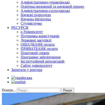
Адміністративно-управлінські
Освітньо-виховний та науковий процес
Адміністративно-господарські
Наукові підрозділи
Наукова бібліотека
Студмістечко
РЕСУРСИ
е-Університет
Підтримка користувачів
Державні закупівлі
ОЩАДБАНК оплата
ПРИВАТБАНК оплата
Поштовий сервер
Програмне забезпечення
Інституційний репозитарій
Сайти університету
Запитати у ректора
Пошук...
Пошук