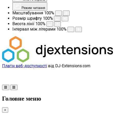
Режим читання
Масштабування
100
%
Розмір шрифту
100
%
Висота лінії
100
%
Інтервал між літерами
100
%
Плагін веб-доступності
від DJ-Extensions.com
Головне меню
×