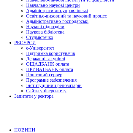
Навчально-наукові центри
Адміністративно-управлінські
Освітньо-виховний та науковий процес
Адміністративно-господарські
Наукові підрозділи
Наукова бібліотека
Студмістечко
РЕСУРСИ
е-Університет
Підтримка користувачів
Державні закупівлі
ОЩАДБАНК оплата
ПРИВАТБАНК оплата
Поштовий сервер
Програмне забезпечення
Інституційний репозитарій
Сайти університету
Запитати у ректора
НОВИНИ