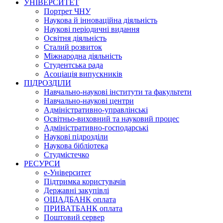
УНІВЕРСИТЕТ
Портрет ЧНУ
Наукова й інноваційна діяльність
Наукові періодичні видання
Освітня діяльність
Сталий розвиток
Міжнародна діяльність
Студентська рада
Асоціація випускників
ПІДРОЗДІЛИ
Навчально-наукові інститути та факультети
Навчально-наукові центри
Адміністративно-управлінські
Освітньо-виховний та науковий процес
Адміністративно-господарські
Наукові підрозділи
Наукова бібліотека
Студмістечко
РЕСУРСИ
е-Університет
Підтримка користувачів
Державні закупівлі
ОЩАДБАНК оплата
ПРИВАТБАНК оплата
Поштовий сервер