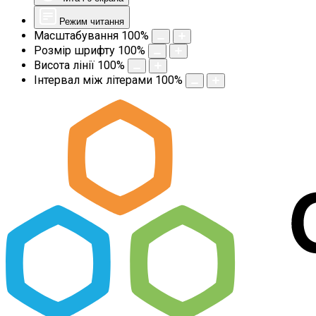
Режим читання
Масштабування
100
%
Розмір шрифту
100
%
Висота лінії
100
%
Інтервал між літерами
100
%