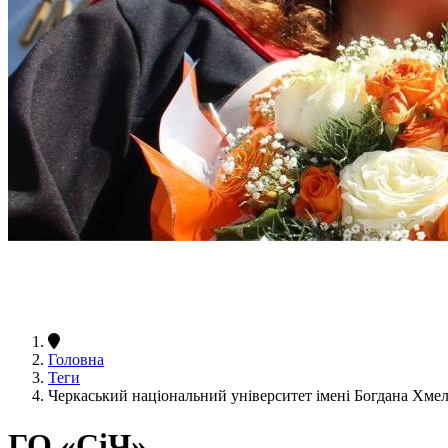
Головна
Теги
Черкаський національний університет імені Богдана Хм
ГО «СіЧ»