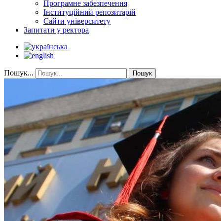
Програмне забезпечення
Інституційний репозитарій
Сайти університету
Запитати у ректора
Пошук...
Пошук