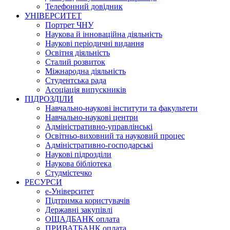
Телефонний довідник
УНІВЕРСИТЕТ
Портрет ЧНУ
Наукова й інноваційна діяльність
Наукові періодичні видання
Освітня діяльність
Сталий розвиток
Міжнародна діяльність
Студентська рада
Асоціація випускників
ПІДРОЗДІЛИ
Навчально-наукові інститути та факультети
Навчально-наукові центри
Адміністративно-управлінські
Освітньо-виховний та науковий процес
Адміністративно-господарські
Наукові підрозділи
Наукова бібліотека
Студмістечко
РЕСУРСИ
е-Університет
Підтримка користувачів
Державні закупівлі
ОЩАДБАНК оплата
ПРИВАТБАНК оплата