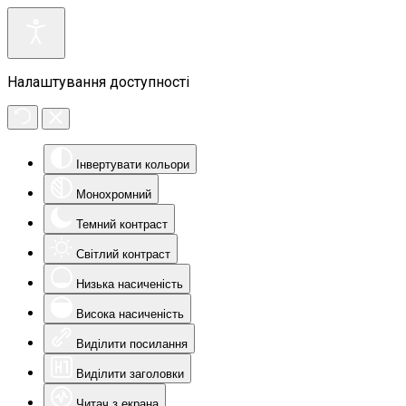
Налаштування доступності
Інвертувати кольори
Монохромний
Темний контраст
Світлий контраст
Низька насиченість
Висока насиченість
Виділити посилання
Виділити заголовки
Читач з екрана