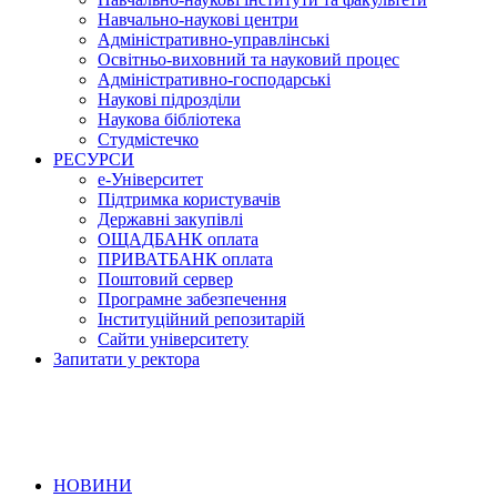
Навчально-наукові центри
Адміністративно-управлінські
Освітньо-виховний та науковий процес
Адміністративно-господарські
Наукові підрозділи
Наукова бібліотека
Студмістечко
РЕСУРСИ
е-Університет
Підтримка користувачів
Державні закупівлі
ОЩАДБАНК оплата
ПРИВАТБАНК оплата
Поштовий сервер
Програмне забезпечення
Інституційний репозитарій
Сайти університету
Запитати у ректора
НОВИНИ