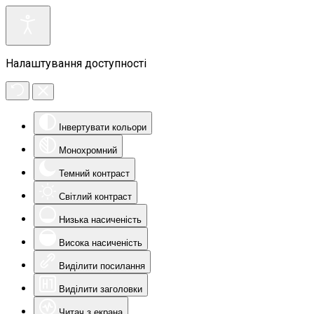
Налаштування доступності
Інвертувати кольори
Монохромний
Темний контраст
Світлий контраст
Низька насиченість
Висока насиченість
Виділити посилання
Виділити заголовки
Читач з екрана