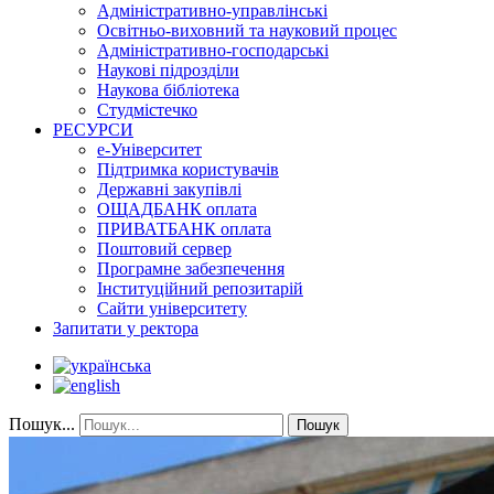
Адміністративно-управлінські
Освітньо-виховний та науковий процес
Адміністративно-господарські
Наукові підрозділи
Наукова бібліотека
Студмістечко
РЕСУРСИ
е-Університет
Підтримка користувачів
Державні закупівлі
ОЩАДБАНК оплата
ПРИВАТБАНК оплата
Поштовий сервер
Програмне забезпечення
Інституційний репозитарій
Сайти університету
Запитати у ректора
Пошук...
Пошук