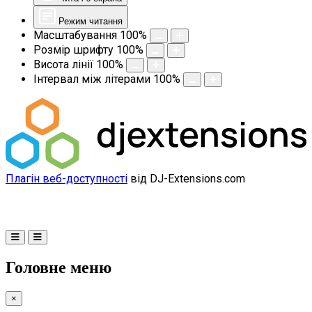
Режим читання
Масштабування
100
%
Розмір шрифту
100
%
Висота лінії
100
%
Інтервал між літерами
100
%
Плагін веб-доступності
від DJ-Extensions.com
Головне меню
×