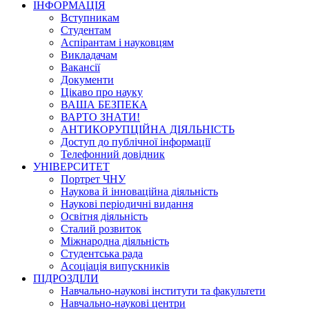
ІНФОРМАЦІЯ
Вступникам
Студентам
Аспірантам і науковцям
Викладачам
Вакансії
Документи
Цікаво про науку
ВАША БЕЗПЕКА
ВАРТО ЗНАТИ!
АНТИКОРУПЦІЙНА ДІЯЛЬНІСТЬ
Доступ до публічної інформації
Телефонний довідник
УНІВЕРСИТЕТ
Портрет ЧНУ
Наукова й інноваційна діяльність
Наукові періодичні видання
Освітня діяльність
Сталий розвиток
Міжнародна діяльність
Студентська рада
Асоціація випускників
ПІДРОЗДІЛИ
Навчально-наукові інститути та факультети
Навчально-наукові центри