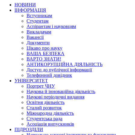
НОВИНИ
ІНФОРМАЦІЯ
Вступникам
Студентам
Аспірантам і науковцям
Викладачам
Вакансії
Документи
Цікаво про науку
ВАША БЕЗПЕКА
ВАРТО ЗНАТИ!
АНТИКОРУПЦІЙНА ДІЯЛЬНІСТЬ
Доступ до публічної інформації
Телефонний довідник
УНІВЕРСИТЕТ
Портрет ЧНУ
Наукова й інноваційна діяльність
Наукові періодичні видання
Освітня діяльність
Сталий розвиток
Міжнародна діяльність
Студентська рада
Асоціація випускників
ПІДРОЗДІЛИ
Навчально-наукові інститути та факультети