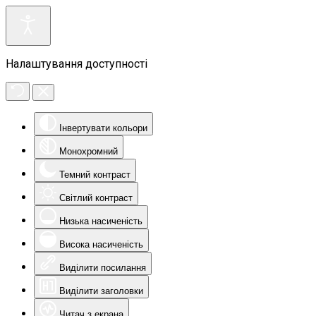
Налаштування доступності
Інвертувати кольори
Монохромний
Темний контраст
Світлий контраст
Низька насиченість
Висока насиченість
Виділити посилання
Виділити заголовки
Читач з екрана