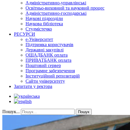
Адміністративно-управлінські
Освітньо-виховний та науковий процес
Адміністративно-господарські
Наукові підрозділи
Наукова бібліотека
Студмістечко
РЕСУРСИ
е-Університет
Підтримка користувачів
Державні закупівлі
ОЩАДБАНК оплата
ПРИВАТБАНК оплата
Поштовий сервер
Програмне забезпечення
Інституційний репозитарій
Сайти університету
Запитати у ректора
Пошук...
Пошук