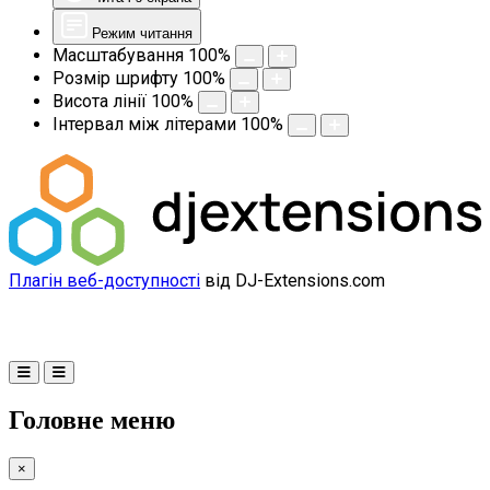
Режим читання
Масштабування
100
%
Розмір шрифту
100
%
Висота лінії
100
%
Інтервал між літерами
100
%
Плагін веб-доступності
від DJ-Extensions.com
Головне меню
×