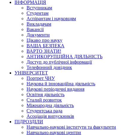
ІНФОРМАЦІЯ
Вступникам
Студентам
Аспірантам і науковцям
Викладачам
Вакансії
Документи
Цікаво про науку
ВАША БЕЗПЕКА
ВАРТО ЗНАТИ!
АНТИКОРУПЦІЙНА ДІЯЛЬНІСТЬ
Доступ до публічної інформації
Телефонний довідник
УНІВЕРСИТЕТ
Портрет ЧНУ
Наукова й інноваційна діяльність
Наукові періодичні видання
Освітня діяльність
Сталий розвиток
Міжнародна діяльність
Студентська рада
Асоціація випускників
ПІДРОЗДІЛИ
Навчально-наукові інститути та факультети
Навчально-наукові центри