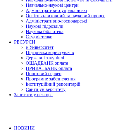
Навчально-наукові центри
Адміністративно-управлінські
Освітньо-виховний та науковий процес
Адміністративно-господарські
Наукові підрозділи
Наукова бібліотека
Студмістечко
РЕСУРСИ
е-Університет
Підтримка користувачів
Державні закупівлі
ОЩАДБАНК оплата
ПРИВАТБАНК оплата
Поштовий сервер
Програмне забезпечення
Інституційний репозитарій
Сайти університету
Запитати у ректора
НОВИНИ