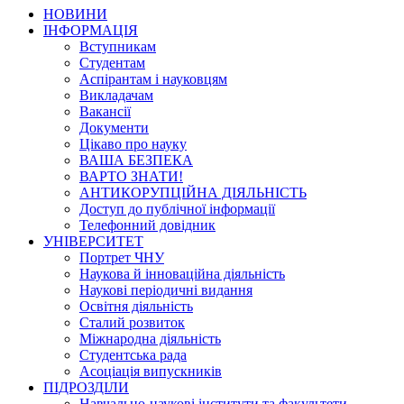
НОВИНИ
ІНФОРМАЦІЯ
Вступникам
Студентам
Аспірантам і науковцям
Викладачам
Вакансії
Документи
Цікаво про науку
ВАША БЕЗПЕКА
ВАРТО ЗНАТИ!
АНТИКОРУПЦІЙНА ДІЯЛЬНІСТЬ
Доступ до публічної інформації
Телефонний довідник
УНІВЕРСИТЕТ
Портрет ЧНУ
Наукова й інноваційна діяльність
Наукові періодичні видання
Освітня діяльність
Сталий розвиток
Міжнародна діяльність
Студентська рада
Асоціація випускників
ПІДРОЗДІЛИ
Навчально-наукові інститути та факультети