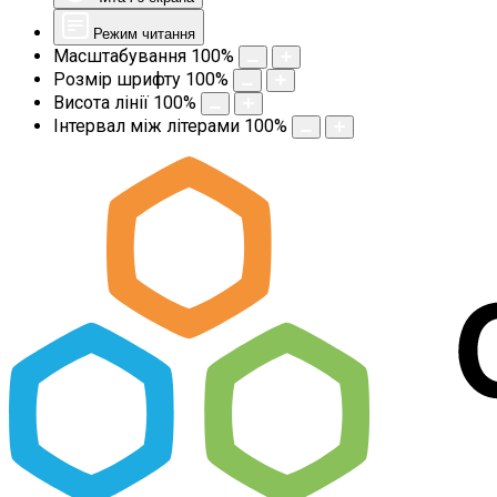
Режим читання
Масштабування
100
%
Розмір шрифту
100
%
Висота лінії
100
%
Інтервал між літерами
100
%