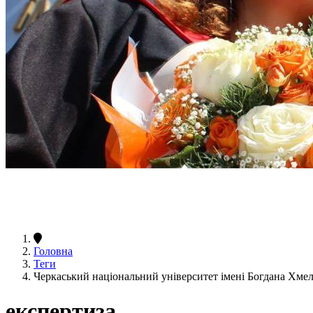
Головна
Теги
Черкаський національний університет імені Богдана Хме
експертиза