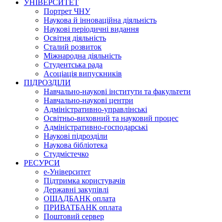
УНІВЕРСИТЕТ
Портрет ЧНУ
Наукова й інноваційна діяльність
Наукові періодичні видання
Освітня діяльність
Сталий розвиток
Міжнародна діяльність
Студентська рада
Асоціація випускників
ПІДРОЗДІЛИ
Навчально-наукові інститути та факультети
Навчально-наукові центри
Адміністративно-управлінські
Освітньо-виховний та науковий процес
Адміністративно-господарські
Наукові підрозділи
Наукова бібліотека
Студмістечко
РЕСУРСИ
е-Університет
Підтримка користувачів
Державні закупівлі
ОЩАДБАНК оплата
ПРИВАТБАНК оплата
Поштовий сервер