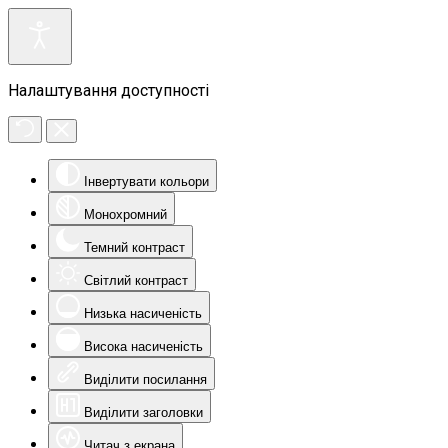
Налаштування доступності
Інвертувати кольори
Монохромний
Темний контраст
Світлий контраст
Низька насиченість
Висока насиченість
Виділити посилання
Виділити заголовки
Читач з екрана