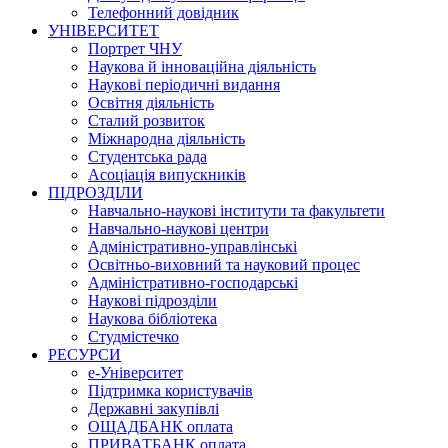
Телефонний довідник
УНІВЕРСИТЕТ
Портрет ЧНУ
Наукова й інноваційна діяльність
Наукові періодичні видання
Освітня діяльність
Сталий розвиток
Міжнародна діяльність
Студентська рада
Асоціація випускників
ПІДРОЗДІЛИ
Навчально-наукові інститути та факультети
Навчально-наукові центри
Адміністративно-управлінські
Освітньо-виховний та науковий процес
Адміністративно-господарські
Наукові підрозділи
Наукова бібліотека
Студмістечко
РЕСУРСИ
е-Університет
Підтримка користувачів
Державні закупівлі
ОЩАДБАНК оплата
ПРИВАТБАНК оплата