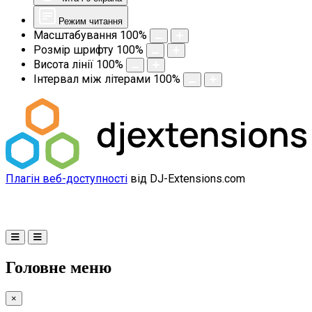
Режим читання
Масштабування
100
%
Розмір шрифту
100
%
Висота лінії
100
%
Інтервал між літерами
100
%
Плагін веб-доступності
від DJ-Extensions.com
Головне меню
×