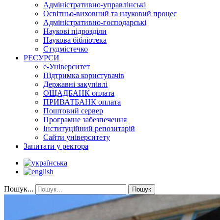
Адміністративно-управлінські
Освітньо-виховний та науковий процес
Адміністративно-господарські
Наукові підрозділи
Наукова бібліотека
Студмістечко
РЕСУРСИ
е-Університет
Підтримка користувачів
Державні закупівлі
ОЩАДБАНК оплата
ПРИВАТБАНК оплата
Поштовий сервер
Програмне забезпечення
Інституційний репозитарій
Сайти університету
Запитати у ректора
Пошук...
Пошук