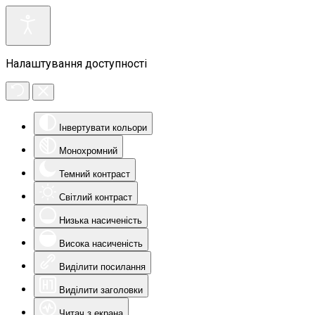
Налаштування доступності
Інвертувати кольори
Монохромний
Темний контраст
Світлий контраст
Низька насиченість
Висока насиченість
Виділити посилання
Виділити заголовки
Читач з екрана