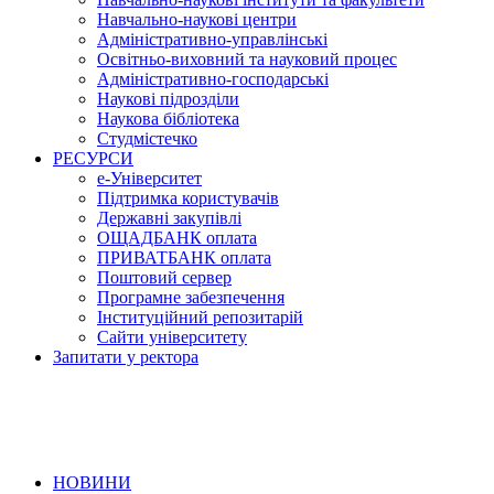
Навчально-наукові центри
Адміністративно-управлінські
Освітньо-виховний та науковий процес
Адміністративно-господарські
Наукові підрозділи
Наукова бібліотека
Студмістечко
РЕСУРСИ
е-Університет
Підтримка користувачів
Державні закупівлі
ОЩАДБАНК оплата
ПРИВАТБАНК оплата
Поштовий сервер
Програмне забезпечення
Інституційний репозитарій
Сайти університету
Запитати у ректора
НОВИНИ