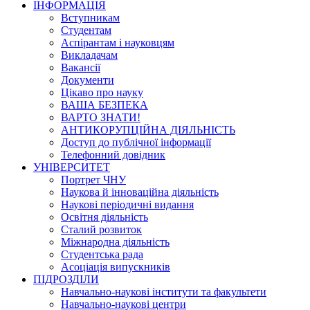
ІНФОРМАЦІЯ
Вступникам
Студентам
Аспірантам і науковцям
Викладачам
Вакансії
Документи
Цікаво про науку
ВАША БЕЗПЕКА
ВАРТО ЗНАТИ!
АНТИКОРУПЦІЙНА ДІЯЛЬНІСТЬ
Доступ до публічної інформації
Телефонний довідник
УНІВЕРСИТЕТ
Портрет ЧНУ
Наукова й інноваційна діяльність
Наукові періодичні видання
Освітня діяльність
Сталий розвиток
Міжнародна діяльність
Студентська рада
Асоціація випускників
ПІДРОЗДІЛИ
Навчально-наукові інститути та факультети
Навчально-наукові центри