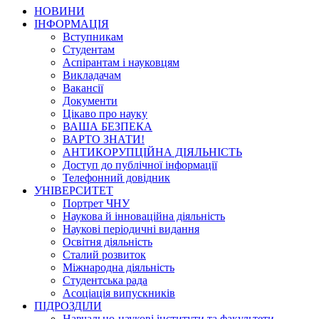
НОВИНИ
ІНФОРМАЦІЯ
Вступникам
Студентам
Аспірантам і науковцям
Викладачам
Вакансії
Документи
Цікаво про науку
ВАША БЕЗПЕКА
ВАРТО ЗНАТИ!
АНТИКОРУПЦІЙНА ДІЯЛЬНІСТЬ
Доступ до публічної інформації
Телефонний довідник
УНІВЕРСИТЕТ
Портрет ЧНУ
Наукова й інноваційна діяльність
Наукові періодичні видання
Освітня діяльність
Сталий розвиток
Міжнародна діяльність
Студентська рада
Асоціація випускників
ПІДРОЗДІЛИ
Навчально-наукові інститути та факультети