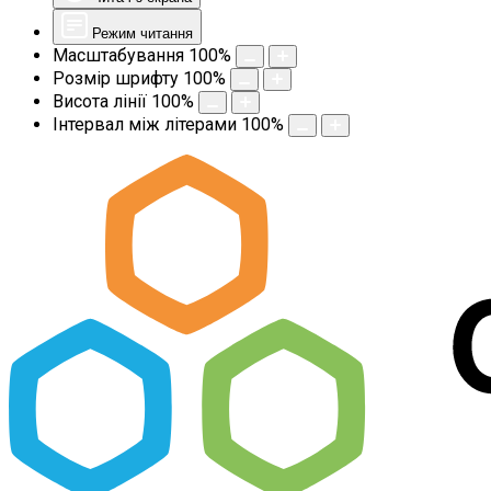
Режим читання
Масштабування
100
%
Розмір шрифту
100
%
Висота лінії
100
%
Інтервал між літерами
100
%