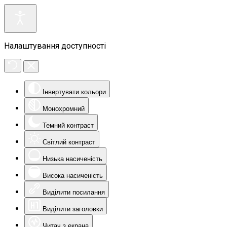
Налаштування доступності
Інвертувати кольори
Монохромний
Темний контраст
Світлий контраст
Низька насиченість
Висока насиченість
Виділити посилання
Виділити заголовки
Читач з екрана