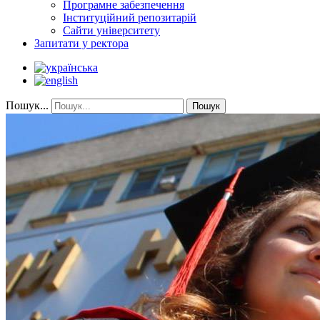
Програмне забезпечення
Інституційний репозитарій
Сайти університету
Запитати у ректора
Пошук...
Пошук