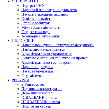
УНІВЕРСИТЕТ
Портрет ЧНУ
Наукова й інноваційна діяльність
Наукові періодичні видання
Освітня діяльність
Сталий розвиток
Міжнародна діяльність
Студентська рада
Асоціація випускників
ПІДРОЗДІЛИ
Навчально-наукові інститути та факультети
Навчально-наукові центри
Адміністративно-управлінські
Освітньо-виховний та науковий процес
Адміністративно-господарські
Наукові підрозділи
Наукова бібліотека
Студмістечко
РЕСУРСИ
е-Університет
Підтримка користувачів
Державні закупівлі
ОЩАДБАНК оплата
ПРИВАТБАНК оплата
Поштовий сервер