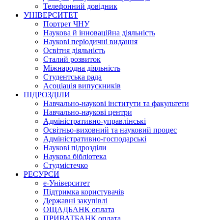
Телефонний довідник
УНІВЕРСИТЕТ
Портрет ЧНУ
Наукова й інноваційна діяльність
Наукові періодичні видання
Освітня діяльність
Сталий розвиток
Міжнародна діяльність
Студентська рада
Асоціація випускників
ПІДРОЗДІЛИ
Навчально-наукові інститути та факультети
Навчально-наукові центри
Адміністративно-управлінські
Освітньо-виховний та науковий процес
Адміністративно-господарські
Наукові підрозділи
Наукова бібліотека
Студмістечко
РЕСУРСИ
е-Університет
Підтримка користувачів
Державні закупівлі
ОЩАДБАНК оплата
ПРИВАТБАНК оплата