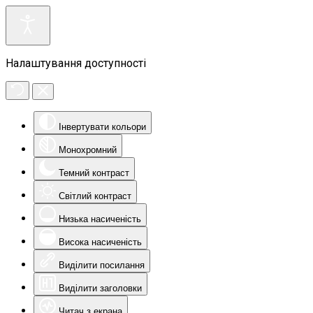
Налаштування доступності
Інвертувати кольори
Монохромний
Темний контраст
Світлий контраст
Низька насиченість
Висока насиченість
Виділити посилання
Виділити заголовки
Читач з екрана