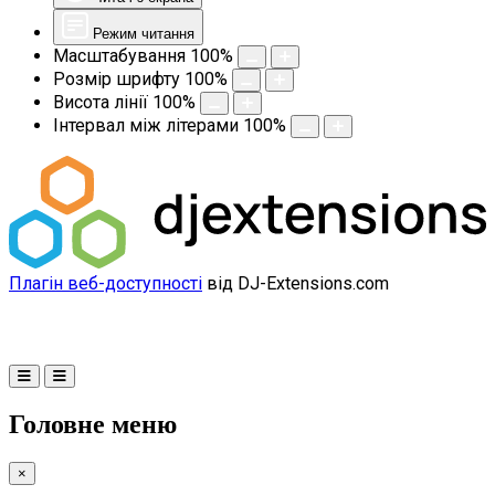
Режим читання
Масштабування
100
%
Розмір шрифту
100
%
Висота лінії
100
%
Інтервал між літерами
100
%
Плагін веб-доступності
від DJ-Extensions.com
Головне меню
×