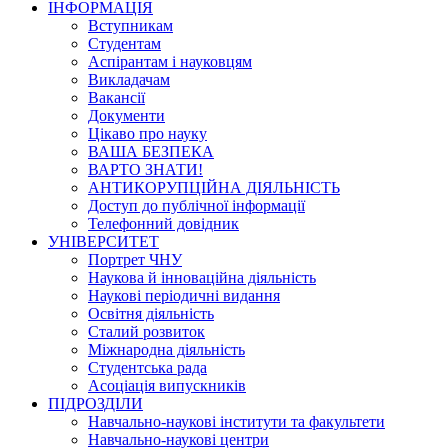
ІНФОРМАЦІЯ
Вступникам
Студентам
Аспірантам і науковцям
Викладачам
Вакансії
Документи
Цікаво про науку
ВАША БЕЗПЕКА
ВАРТО ЗНАТИ!
АНТИКОРУПЦІЙНА ДІЯЛЬНІСТЬ
Доступ до публічної інформації
Телефонний довідник
УНІВЕРСИТЕТ
Портрет ЧНУ
Наукова й інноваційна діяльність
Наукові періодичні видання
Освітня діяльність
Сталий розвиток
Міжнародна діяльність
Студентська рада
Асоціація випускників
ПІДРОЗДІЛИ
Навчально-наукові інститути та факультети
Навчально-наукові центри