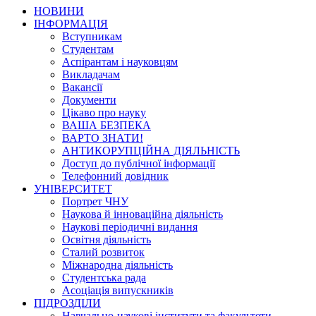
НОВИНИ
ІНФОРМАЦІЯ
Вступникам
Студентам
Аспірантам і науковцям
Викладачам
Вакансії
Документи
Цікаво про науку
ВАША БЕЗПЕКА
ВАРТО ЗНАТИ!
АНТИКОРУПЦІЙНА ДІЯЛЬНІСТЬ
Доступ до публічної інформації
Телефонний довідник
УНІВЕРСИТЕТ
Портрет ЧНУ
Наукова й інноваційна діяльність
Наукові періодичні видання
Освітня діяльність
Сталий розвиток
Міжнародна діяльність
Студентська рада
Асоціація випускників
ПІДРОЗДІЛИ
Навчально-наукові інститути та факультети