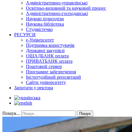
Адміністративно-управлінські
Освітньо-виховний та науковий процес
Адміністративно-господарські
Наукові підрозділи
Наукова бібліотека
Студмістечко
РЕСУРСИ
е-Університет
Підтримка користувачів
Державні закупівлі
ОЩАДБАНК оплата
ПРИВАТБАНК оплата
Поштовий сервер
Програмне забезпечення
Інституційний репозитарій
Сайти університету
Запитати у ректора
Пошук...
Пошук