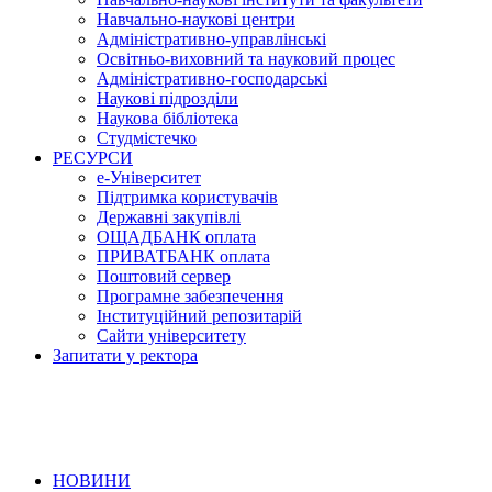
Навчально-наукові центри
Адміністративно-управлінські
Освітньо-виховний та науковий процес
Адміністративно-господарські
Наукові підрозділи
Наукова бібліотека
Студмістечко
РЕСУРСИ
е-Університет
Підтримка користувачів
Державні закупівлі
ОЩАДБАНК оплата
ПРИВАТБАНК оплата
Поштовий сервер
Програмне забезпечення
Інституційний репозитарій
Сайти університету
Запитати у ректора
НОВИНИ