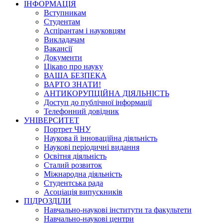
ІНФОРМАЦІЯ
Вступникам
Студентам
Аспірантам і науковцям
Викладачам
Вакансії
Документи
Цікаво про науку
ВАША БЕЗПЕКА
ВАРТО ЗНАТИ!
АНТИКОРУПЦІЙНА ДІЯЛЬНІСТЬ
Доступ до публічної інформації
Телефонний довідник
УНІВЕРСИТЕТ
Портрет ЧНУ
Наукова й інноваційна діяльність
Наукові періодичні видання
Освітня діяльність
Сталий розвиток
Міжнародна діяльність
Студентська рада
Асоціація випускників
ПІДРОЗДІЛИ
Навчально-наукові інститути та факультети
Навчально-наукові центри