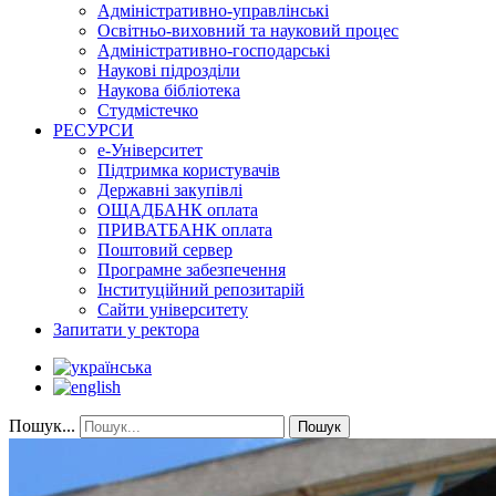
Адміністративно-управлінські
Освітньо-виховний та науковий процес
Адміністративно-господарські
Наукові підрозділи
Наукова бібліотека
Студмістечко
РЕСУРСИ
е-Університет
Підтримка користувачів
Державні закупівлі
ОЩАДБАНК оплата
ПРИВАТБАНК оплата
Поштовий сервер
Програмне забезпечення
Інституційний репозитарій
Сайти університету
Запитати у ректора
Пошук...
Пошук