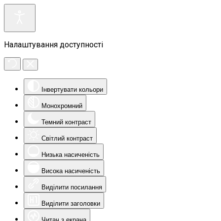
Налаштування доступності
Інвертувати кольори
Монохромний
Темний контраст
Світлий контраст
Низька насиченість
Висока насиченість
Виділити посилання
Виділити заголовки
Читач з екрана