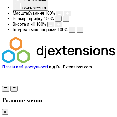
Режим читання
Масштабування
100
%
Розмір шрифту
100
%
Висота лінії
100
%
Інтервал між літерами
100
%
Плагін веб-доступності
від DJ-Extensions.com
Головне меню
×