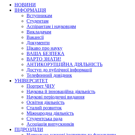
НОВИНИ
ІНФОРМАЦІЯ
Вступникам
Студентам
Аспірантам і науковцям
Викладачам
Вакансії
Документи
Цікаво про науку
ВАША БЕЗПЕКА
ВАРТО ЗНАТИ!
АНТИКОРУПЦІЙНА ДІЯЛЬНІСТЬ
Доступ до публічної інформації
Телефонний довідник
УНІВЕРСИТЕТ
Портрет ЧНУ
Наукова й інноваційна діяльність
Наукові періодичні видання
Освітня діяльність
Сталий розвиток
Міжнародна діяльність
Студентська рада
Асоціація випускників
ПІДРОЗДІЛИ
Навчально-наукові інститути та факультети