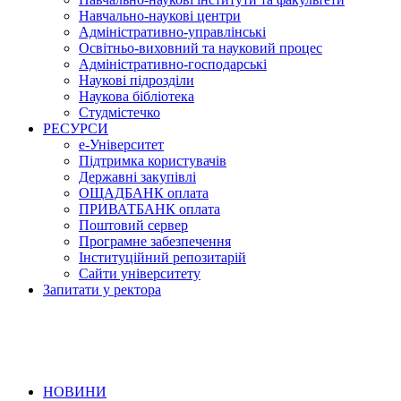
Навчально-наукові центри
Адміністративно-управлінські
Освітньо-виховний та науковий процес
Адміністративно-господарські
Наукові підрозділи
Наукова бібліотека
Студмістечко
РЕСУРСИ
е-Університет
Підтримка користувачів
Державні закупівлі
ОЩАДБАНК оплата
ПРИВАТБАНК оплата
Поштовий сервер
Програмне забезпечення
Інституційний репозитарій
Сайти університету
Запитати у ректора
НОВИНИ