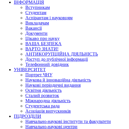
ІНФОРМАЦІЯ
Вступникам
Студентам
Аспірантам і науковцям
Викладачам
Вакансії
Документи
Цікаво про науку
ВАША БЕЗПЕКА
ВАРТО ЗНАТИ!
АНТИКОРУПЦІЙНА ДІЯЛЬНІСТЬ
Доступ до публічної інформації
Телефонний довідник
УНІВЕРСИТЕТ
Портрет ЧНУ
Наукова й інноваційна діяльність
Наукові періодичні видання
Освітня діяльність
Сталий розвиток
Міжнародна діяльність
Студентська рада
Асоціація випускників
ПІДРОЗДІЛИ
Навчально-наукові інститути та факультети
Навчально-наукові центри