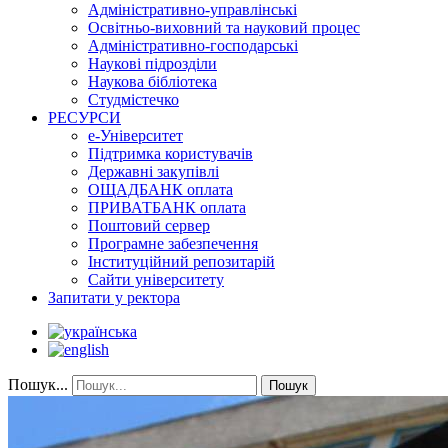
Адміністративно-управлінські
Освітньо-виховний та науковий процес
Адміністративно-господарські
Наукові підрозділи
Наукова бібліотека
Студмістечко
РЕСУРСИ
е-Університет
Підтримка користувачів
Державні закупівлі
ОЩАДБАНК оплата
ПРИВАТБАНК оплата
Поштовий сервер
Програмне забезпечення
Інституційний репозитарій
Сайти університету
Запитати у ректора
Пошук...
Пошук