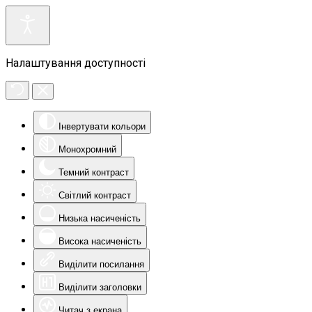
Налаштування доступності
Інвертувати кольори
Монохромний
Темний контраст
Світлий контраст
Низька насиченість
Висока насиченість
Виділити посилання
Виділити заголовки
Читач з екрана