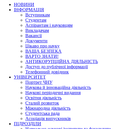
НОВИНИ
ІНФОРМАЦІЯ
Вступникам
Студентам
Аспірантам і науковцям
Викладачам
Вакансії
Документи
Цікаво про науку
ВАША БЕЗПЕКА
ВАРТО ЗНАТИ!
АНТИКОРУПЦІЙНА ДІЯЛЬНІСТЬ
Доступ до публічної інформації
Телефонний довідник
УНІВЕРСИТЕТ
Портрет ЧНУ
Наукова й інноваційна діяльність
Наукові періодичні видання
Освітня діяльність
Сталий розвиток
Міжнародна діяльність
Студентська рада
Асоціація випускників
ПІДРОЗДІЛИ
Навчально-наукові інститути та факультети