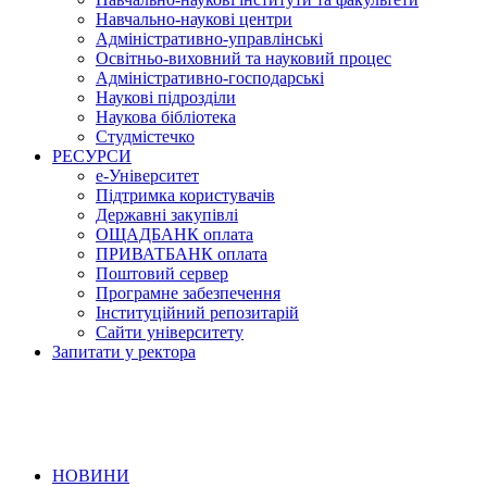
Навчально-наукові центри
Адміністративно-управлінські
Освітньо-виховний та науковий процес
Адміністративно-господарські
Наукові підрозділи
Наукова бібліотека
Студмістечко
РЕСУРСИ
е-Університет
Підтримка користувачів
Державні закупівлі
ОЩАДБАНК оплата
ПРИВАТБАНК оплата
Поштовий сервер
Програмне забезпечення
Інституційний репозитарій
Сайти університету
Запитати у ректора
НОВИНИ