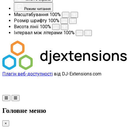
Режим читання
Масштабування
100
%
Розмір шрифту
100
%
Висота лінії
100
%
Інтервал між літерами
100
%
Плагін веб-доступності
від DJ-Extensions.com
Головне меню
×