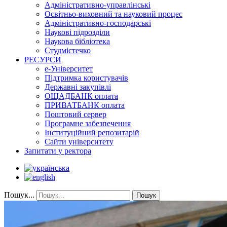
Адміністративно-управлінські
Освітньо-виховний та науковий процес
Адміністративно-господарські
Наукові підрозділи
Наукова бібліотека
Студмістечко
РЕСУРСИ
е-Університет
Підтримка користувачів
Державні закупівлі
ОЩАДБАНК оплата
ПРИВАТБАНК оплата
Поштовий сервер
Програмне забезпечення
Інституційний репозитарій
Сайти університету
Запитати у ректора
Пошук...
Пошук