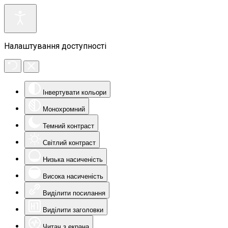
Налаштування доступності
Інвертувати кольори
Монохромний
Темний контраст
Світлий контраст
Низька насиченість
Висока насиченість
Виділити посилання
Виділити заголовки
Читач з екрана