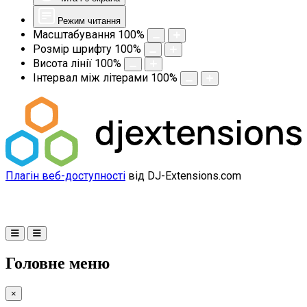
Режим читання
Масштабування
100
%
Розмір шрифту
100
%
Висота лінії
100
%
Інтервал між літерами
100
%
Плагін веб-доступності
від DJ-Extensions.com
Головне меню
×