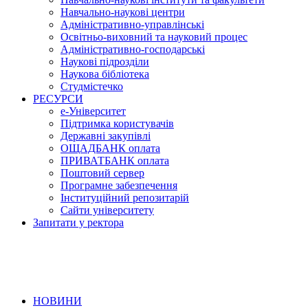
Навчально-наукові центри
Адміністративно-управлінські
Освітньо-виховний та науковий процес
Адміністративно-господарські
Наукові підрозділи
Наукова бібліотека
Студмістечко
РЕСУРСИ
е-Університет
Підтримка користувачів
Державні закупівлі
ОЩАДБАНК оплата
ПРИВАТБАНК оплата
Поштовий сервер
Програмне забезпечення
Інституційний репозитарій
Сайти університету
Запитати у ректора
НОВИНИ