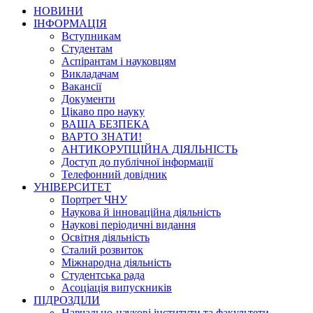
НОВИНИ
ІНФОРМАЦІЯ
Вступникам
Студентам
Аспірантам і науковцям
Викладачам
Вакансії
Документи
Цікаво про науку
ВАША БЕЗПЕКА
ВАРТО ЗНАТИ!
АНТИКОРУПЦІЙНА ДІЯЛЬНІСТЬ
Доступ до публічної інформації
Телефонний довідник
УНІВЕРСИТЕТ
Портрет ЧНУ
Наукова й інноваційна діяльність
Наукові періодичні видання
Освітня діяльність
Сталий розвиток
Міжнародна діяльність
Студентська рада
Асоціація випускників
ПІДРОЗДІЛИ
Навчально-наукові інститути та факультети