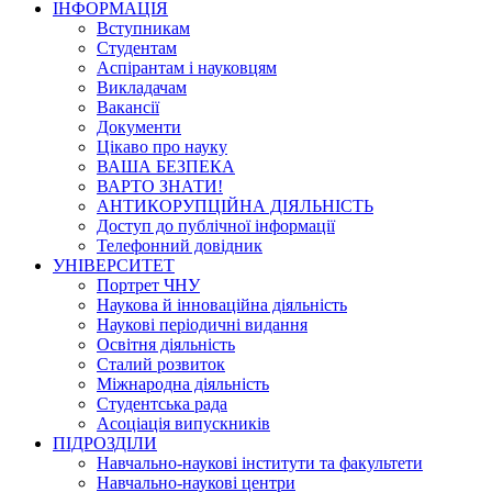
ІНФОРМАЦІЯ
Вступникам
Студентам
Аспірантам і науковцям
Викладачам
Вакансії
Документи
Цікаво про науку
ВАША БЕЗПЕКА
ВАРТО ЗНАТИ!
АНТИКОРУПЦІЙНА ДІЯЛЬНІСТЬ
Доступ до публічної інформації
Телефонний довідник
УНІВЕРСИТЕТ
Портрет ЧНУ
Наукова й інноваційна діяльність
Наукові періодичні видання
Освітня діяльність
Сталий розвиток
Міжнародна діяльність
Студентська рада
Асоціація випускників
ПІДРОЗДІЛИ
Навчально-наукові інститути та факультети
Навчально-наукові центри