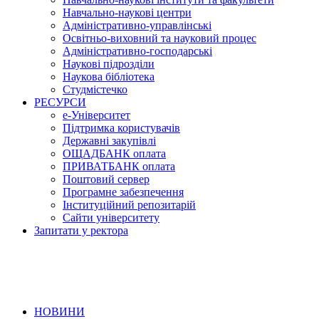
Навчально-наукові центри
Адміністративно-управлінські
Освітньо-виховний та науковий процес
Адміністративно-господарські
Наукові підрозділи
Наукова бібліотека
Студмістечко
РЕСУРСИ
е-Університет
Підтримка користувачів
Державні закупівлі
ОЩАДБАНК оплата
ПРИВАТБАНК оплата
Поштовий сервер
Програмне забезпечення
Інституційний репозитарій
Сайти університету
Запитати у ректора
НОВИНИ