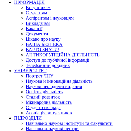
ІНФОРМАЦІЯ
Вступникам
Студентам
Аспірантам і науковцям
Викладачам
Вакансії
Документи
Цікаво про науку
ВАША БЕЗПЕКА
ВАРТО ЗНАТИ!
АНТИКОРУПЦІЙНА ДІЯЛЬНІСТЬ
Доступ до публічної інформації
Телефонний довідник
УНІВЕРСИТЕТ
Портрет ЧНУ
Наукова й інноваційна діяльність
Наукові періодичні видання
Освітня діяльність
Сталий розвиток
Міжнародна діяльність
Студентська рада
Асоціація випускників
ПІДРОЗДІЛИ
Навчально-наукові інститути та факультети
Навчально-наукові центри