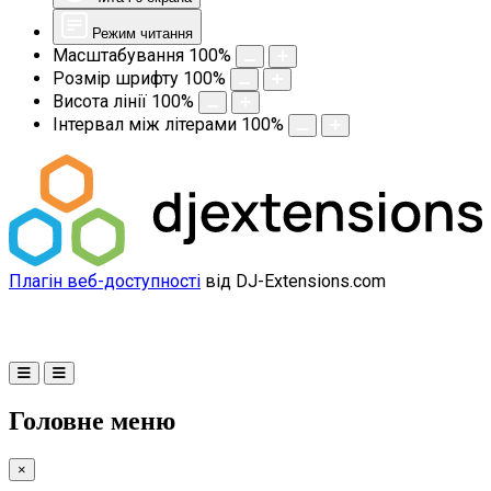
Режим читання
Масштабування
100
%
Розмір шрифту
100
%
Висота лінії
100
%
Інтервал між літерами
100
%
Плагін веб-доступності
від DJ-Extensions.com
Головне меню
×