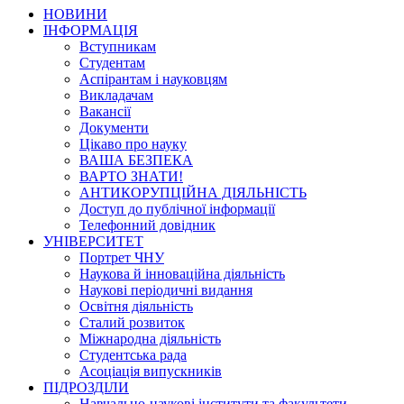
НОВИНИ
ІНФОРМАЦІЯ
Вступникам
Студентам
Аспірантам і науковцям
Викладачам
Вакансії
Документи
Цікаво про науку
ВАША БЕЗПЕКА
ВАРТО ЗНАТИ!
АНТИКОРУПЦІЙНА ДІЯЛЬНІСТЬ
Доступ до публічної інформації
Телефонний довідник
УНІВЕРСИТЕТ
Портрет ЧНУ
Наукова й інноваційна діяльність
Наукові періодичні видання
Освітня діяльність
Сталий розвиток
Міжнародна діяльність
Студентська рада
Асоціація випускників
ПІДРОЗДІЛИ
Навчально-наукові інститути та факультети