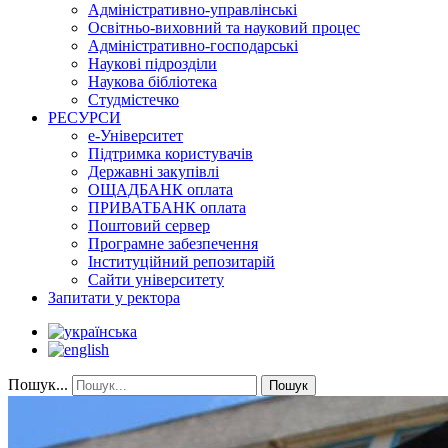
Адміністративно-управлінські
Освітньо-виховний та науковий процес
Адміністративно-господарські
Наукові підрозділи
Наукова бібліотека
Студмістечко
РЕСУРСИ
е-Університет
Підтримка користувачів
Державні закупівлі
ОЩАДБАНК оплата
ПРИВАТБАНК оплата
Поштовий сервер
Програмне забезпечення
Інституційний репозитарій
Сайти університету
Запитати у ректора
Пошук...
Пошук