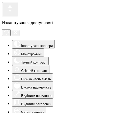
Налаштування доступності
Інвертувати кольори
Монохромний
Темний контраст
Світлий контраст
Низька насиченість
Висока насиченість
Виділити посилання
Виділити заголовки
Читач з екрана