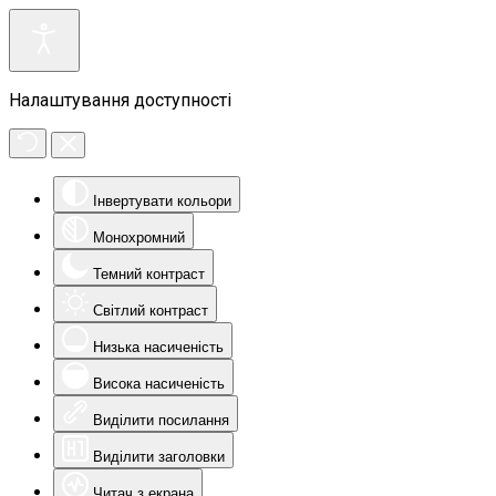
Налаштування доступності
Інвертувати кольори
Монохромний
Темний контраст
Світлий контраст
Низька насиченість
Висока насиченість
Виділити посилання
Виділити заголовки
Читач з екрана