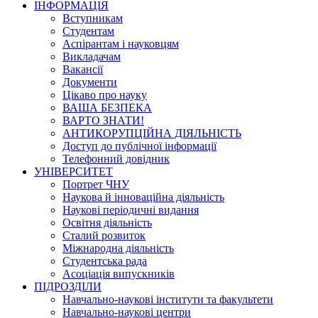
ІНФОРМАЦІЯ
Вступникам
Студентам
Аспірантам і науковцям
Викладачам
Вакансії
Документи
Цікаво про науку
ВАША БЕЗПЕКА
ВАРТО ЗНАТИ!
АНТИКОРУПЦІЙНА ДІЯЛЬНІСТЬ
Доступ до публічної інформації
Телефонний довідник
УНІВЕРСИТЕТ
Портрет ЧНУ
Наукова й інноваційна діяльність
Наукові періодичні видання
Освітня діяльність
Сталий розвиток
Міжнародна діяльність
Студентська рада
Асоціація випускників
ПІДРОЗДІЛИ
Навчально-наукові інститути та факультети
Навчально-наукові центри