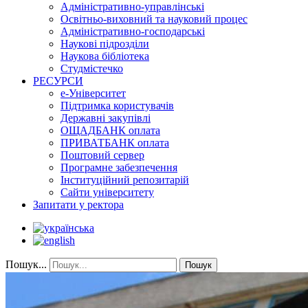
Адміністративно-управлінські
Освітньо-виховний та науковий процес
Адміністративно-господарські
Наукові підрозділи
Наукова бібліотека
Студмістечко
РЕСУРСИ
е-Університет
Підтримка користувачів
Державні закупівлі
ОЩАДБАНК оплата
ПРИВАТБАНК оплата
Поштовий сервер
Програмне забезпечення
Інституційний репозитарій
Сайти університету
Запитати у ректора
Пошук...
Пошук