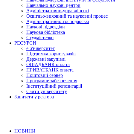
Навчально-наукові центри
Адміністративно-управлінські
Освітньо-виховний та науковий процес
Адміністративно-господарські
Наукові підрозділи
Наукова бібліотека
Студмістечко
РЕСУРСИ
е-Університет
Підтримка користувачів
Державні закупівлі
ОЩАДБАНК оплата
ПРИВАТБАНК оплата
Поштовий сервер
Програмне забезпечення
Інституційний репозитарій
Сайти університету
Запитати у ректора
НОВИНИ