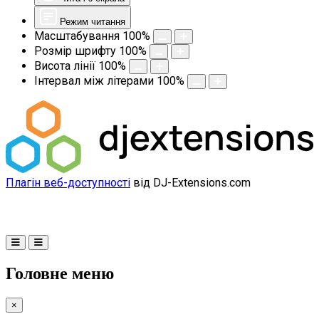
Режим читання
Масштабування
100
%
Розмір шрифту
100
%
Висота лінії
100
%
Інтервал між літерами
100
%
Плагін веб-доступності
від DJ-Extensions.com
Головне меню
×