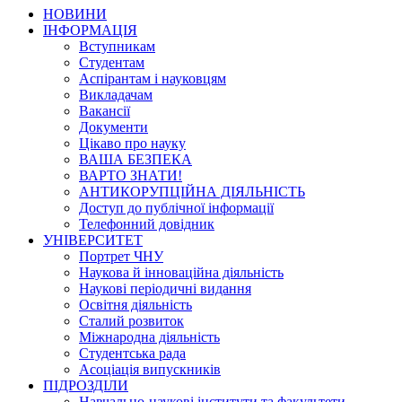
НОВИНИ
ІНФОРМАЦІЯ
Вступникам
Студентам
Аспірантам і науковцям
Викладачам
Вакансії
Документи
Цікаво про науку
ВАША БЕЗПЕКА
ВАРТО ЗНАТИ!
АНТИКОРУПЦІЙНА ДІЯЛЬНІСТЬ
Доступ до публічної інформації
Телефонний довідник
УНІВЕРСИТЕТ
Портрет ЧНУ
Наукова й інноваційна діяльність
Наукові періодичні видання
Освітня діяльність
Сталий розвиток
Міжнародна діяльність
Студентська рада
Асоціація випускників
ПІДРОЗДІЛИ
Навчально-наукові інститути та факультети