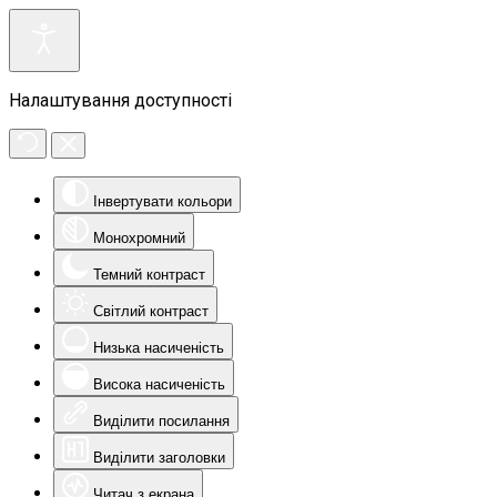
Налаштування доступності
Інвертувати кольори
Монохромний
Темний контраст
Світлий контраст
Низька насиченість
Висока насиченість
Виділити посилання
Виділити заголовки
Читач з екрана