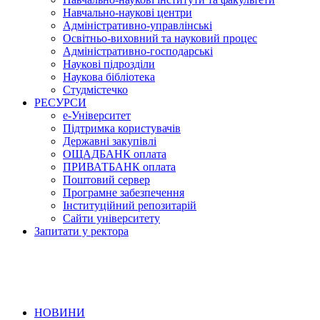
Навчально-наукові центри
Адміністративно-управлінські
Освітньо-виховний та науковий процес
Адміністративно-господарські
Наукові підрозділи
Наукова бібліотека
Студмістечко
РЕСУРСИ
е-Університет
Підтримка користувачів
Державні закупівлі
ОЩАДБАНК оплата
ПРИВАТБАНК оплата
Поштовий сервер
Програмне забезпечення
Інституційний репозитарій
Сайти університету
Запитати у ректора
НОВИНИ