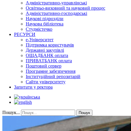
Адміністративно-управлінські
Освітньо-виховний та науковий процес
Адміністративно-господарські
Наукові підрозділи
Наукова бібліотека
Студмістечко
РЕСУРСИ
е-Університет
Підтримка користувачів
Державні закупівлі
ОЩАДБАНК оплата
ПРИВАТБАНК оплата
Поштовий сервер
Програмне забезпечення
Інституційний репозитарій
Сайти університету
Запитати у ректора
Пошук...
Пошук