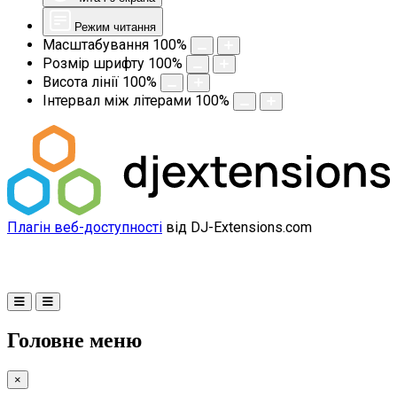
Режим читання
Масштабування
100
%
Розмір шрифту
100
%
Висота лінії
100
%
Інтервал між літерами
100
%
Плагін веб-доступності
від DJ-Extensions.com
Головне меню
×