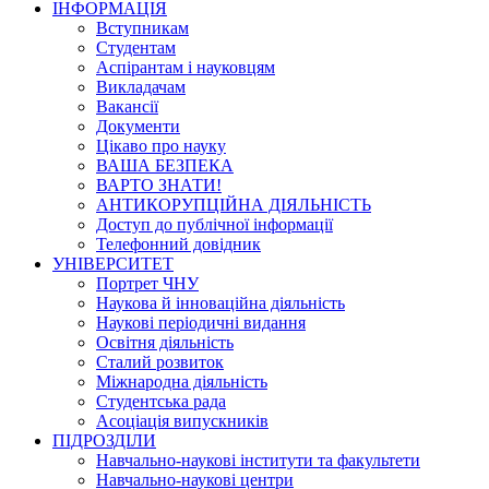
ІНФОРМАЦІЯ
Вступникам
Студентам
Аспірантам і науковцям
Викладачам
Вакансії
Документи
Цікаво про науку
ВАША БЕЗПЕКА
ВАРТО ЗНАТИ!
АНТИКОРУПЦІЙНА ДІЯЛЬНІСТЬ
Доступ до публічної інформації
Телефонний довідник
УНІВЕРСИТЕТ
Портрет ЧНУ
Наукова й інноваційна діяльність
Наукові періодичні видання
Освітня діяльність
Сталий розвиток
Міжнародна діяльність
Студентська рада
Асоціація випускників
ПІДРОЗДІЛИ
Навчально-наукові інститути та факультети
Навчально-наукові центри