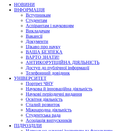
НОВИНИ
ІНФОРМАЦІЯ
Вступникам
Студентам
Аспірантам і науковцям
Викладачам
Вакансії
Документи
Цікаво про науку
ВАША БЕЗПЕКА
ВАРТО ЗНАТИ!
АНТИКОРУПЦІЙНА ДІЯЛЬНІСТЬ
Доступ до публічної інформації
Телефонний довідник
УНІВЕРСИТЕТ
Портрет ЧНУ
Наукова й інноваційна діяльність
Наукові періодичні видання
Освітня діяльність
Сталий розвиток
Міжнародна діяльність
Студентська рада
Асоціація випускників
ПІДРОЗДІЛИ
Навчально-наукові інститути та факультети