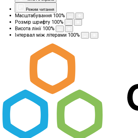
Режим читання
Масштабування
100
%
Розмір шрифту
100
%
Висота лінії
100
%
Інтервал між літерами
100
%