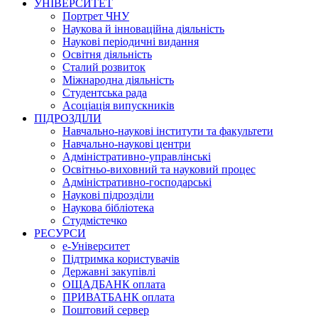
УНІВЕРСИТЕТ
Портрет ЧНУ
Наукова й інноваційна діяльність
Наукові періодичні видання
Освітня діяльність
Сталий розвиток
Міжнародна діяльність
Студентська рада
Асоціація випускників
ПІДРОЗДІЛИ
Навчально-наукові інститути та факультети
Навчально-наукові центри
Адміністративно-управлінські
Освітньо-виховний та науковий процес
Адміністративно-господарські
Наукові підрозділи
Наукова бібліотека
Студмістечко
РЕСУРСИ
е-Університет
Підтримка користувачів
Державні закупівлі
ОЩАДБАНК оплата
ПРИВАТБАНК оплата
Поштовий сервер