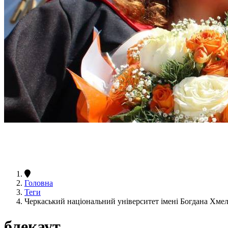
Головна
Теги
Черкаський національний університет імені Богдана Хме
блекаут