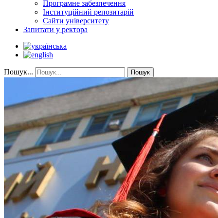
Програмне забезпечення
Інституційний репозитарій
Сайти університету
Запитати у ректора
Пошук...
Пошук