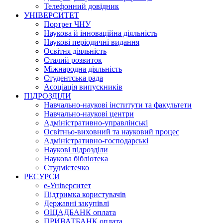
Телефонний довідник
УНІВЕРСИТЕТ
Портрет ЧНУ
Наукова й інноваційна діяльність
Наукові періодичні видання
Освітня діяльність
Сталий розвиток
Міжнародна діяльність
Студентська рада
Асоціація випускників
ПІДРОЗДІЛИ
Навчально-наукові інститути та факультети
Навчально-наукові центри
Адміністративно-управлінські
Освітньо-виховний та науковий процес
Адміністративно-господарські
Наукові підрозділи
Наукова бібліотека
Студмістечко
РЕСУРСИ
е-Університет
Підтримка користувачів
Державні закупівлі
ОЩАДБАНК оплата
ПРИВАТБАНК оплата