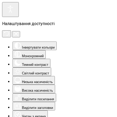
Налаштування доступності
Інвертувати кольори
Монохромний
Темний контраст
Світлий контраст
Низька насиченість
Висока насиченість
Виділити посилання
Виділити заголовки
Читач з екрана