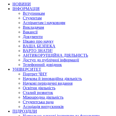
НОВИНИ
ІНФОРМАЦІЯ
Вступникам
Студентам
Аспірантам і науковцям
Викладачам
Вакансії
Документи
Цікаво про науку
ВАША БЕЗПЕКА
ВАРТО ЗНАТИ!
АНТИКОРУПЦІЙНА ДІЯЛЬНІСТЬ
Доступ до публічної інформації
Телефонний довідник
УНІВЕРСИТЕТ
Портрет ЧНУ
Наукова й інноваційна діяльність
Наукові періодичні видання
Освітня діяльність
Сталий розвиток
Міжнародна діяльність
Студентська рада
Асоціація випускників
ПІДРОЗДІЛИ
Навчально-наукові інститути та факультети