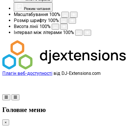
Режим читання
Масштабування
100
%
Розмір шрифту
100
%
Висота лінії
100
%
Інтервал між літерами
100
%
Плагін веб-доступності
від DJ-Extensions.com
Головне меню
×