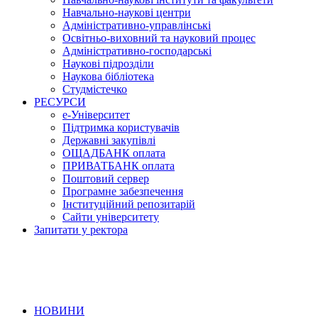
Навчально-наукові центри
Адміністративно-управлінські
Освітньо-виховний та науковий процес
Адміністративно-господарські
Наукові підрозділи
Наукова бібліотека
Студмістечко
РЕСУРСИ
е-Університет
Підтримка користувачів
Державні закупівлі
ОЩАДБАНК оплата
ПРИВАТБАНК оплата
Поштовий сервер
Програмне забезпечення
Інституційний репозитарій
Сайти університету
Запитати у ректора
НОВИНИ