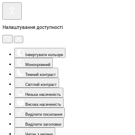
Налаштування доступності
Інвертувати кольори
Монохромний
Темний контраст
Світлий контраст
Низька насиченість
Висока насиченість
Виділити посилання
Виділити заголовки
Читач з екрана