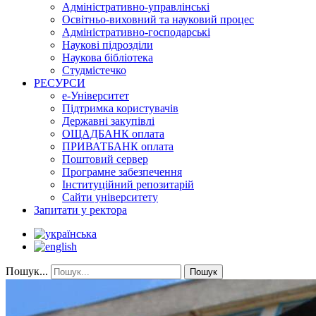
Адміністративно-управлінські
Освітньо-виховний та науковий процес
Адміністративно-господарські
Наукові підрозділи
Наукова бібліотека
Студмістечко
РЕСУРСИ
е-Університет
Підтримка користувачів
Державні закупівлі
ОЩАДБАНК оплата
ПРИВАТБАНК оплата
Поштовий сервер
Програмне забезпечення
Інституційний репозитарій
Сайти університету
Запитати у ректора
Пошук...
Пошук