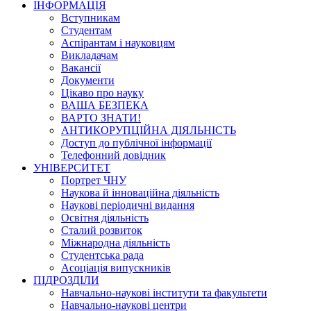
ІНФОРМАЦІЯ
Вступникам
Студентам
Аспірантам і науковцям
Викладачам
Вакансії
Документи
Цікаво про науку
ВАША БЕЗПЕКА
ВАРТО ЗНАТИ!
АНТИКОРУПЦІЙНА ДІЯЛЬНІСТЬ
Доступ до публічної інформації
Телефонний довідник
УНІВЕРСИТЕТ
Портрет ЧНУ
Наукова й інноваційна діяльність
Наукові періодичні видання
Освітня діяльність
Сталий розвиток
Міжнародна діяльність
Студентська рада
Асоціація випускників
ПІДРОЗДІЛИ
Навчально-наукові інститути та факультети
Навчально-наукові центри