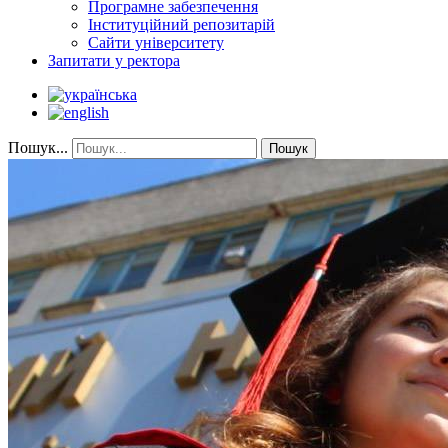
Програмне забезпечення
Інституційний репозитарій
Сайти університету
Запитати у ректора
Пошук...
Пошук