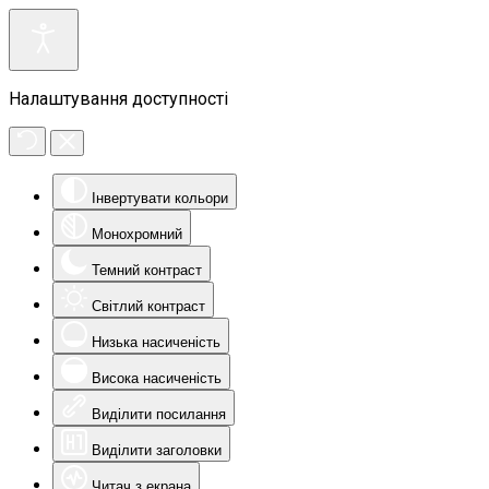
Налаштування доступності
Інвертувати кольори
Монохромний
Темний контраст
Світлий контраст
Низька насиченість
Висока насиченість
Виділити посилання
Виділити заголовки
Читач з екрана