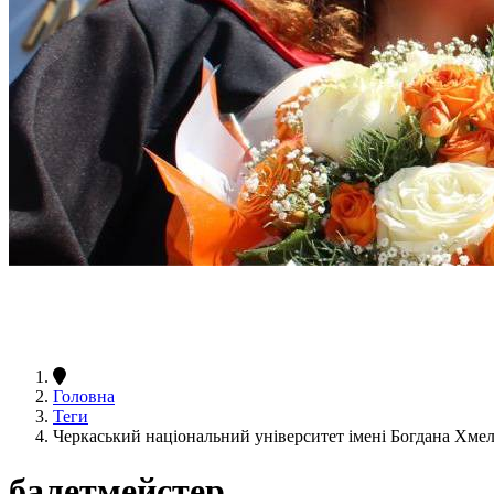
Головна
Теги
Черкаський національний університет імені Богдана Хме
балетмейстер