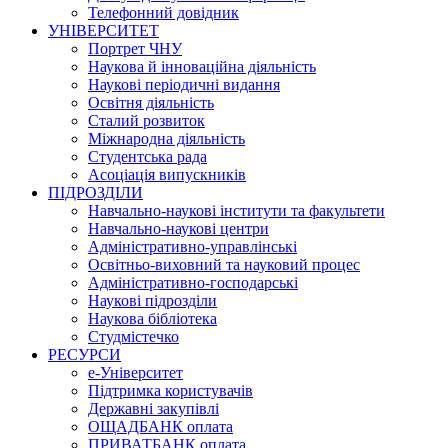
Телефонний довідник
УНІВЕРСИТЕТ
Портрет ЧНУ
Наукова й інноваційна діяльність
Наукові періодичні видання
Освітня діяльність
Сталий розвиток
Міжнародна діяльність
Студентська рада
Асоціація випускників
ПІДРОЗДІЛИ
Навчально-наукові інститути та факультети
Навчально-наукові центри
Адміністративно-управлінські
Освітньо-виховний та науковий процес
Адміністративно-господарські
Наукові підрозділи
Наукова бібліотека
Студмістечко
РЕСУРСИ
е-Університет
Підтримка користувачів
Державні закупівлі
ОЩАДБАНК оплата
ПРИВАТБАНК оплата