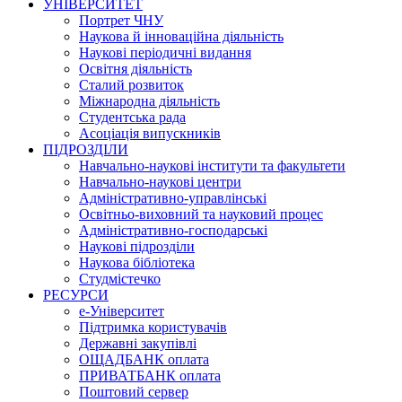
УНІВЕРСИТЕТ
Портрет ЧНУ
Наукова й інноваційна діяльність
Наукові періодичні видання
Освітня діяльність
Сталий розвиток
Міжнародна діяльність
Студентська рада
Асоціація випускників
ПІДРОЗДІЛИ
Навчально-наукові інститути та факультети
Навчально-наукові центри
Адміністративно-управлінські
Освітньо-виховний та науковий процес
Адміністративно-господарські
Наукові підрозділи
Наукова бібліотека
Студмістечко
РЕСУРСИ
е-Університет
Підтримка користувачів
Державні закупівлі
ОЩАДБАНК оплата
ПРИВАТБАНК оплата
Поштовий сервер