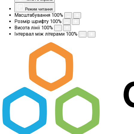
Режим читання
Масштабування
100
%
Розмір шрифту
100
%
Висота лінії
100
%
Інтервал між літерами
100
%