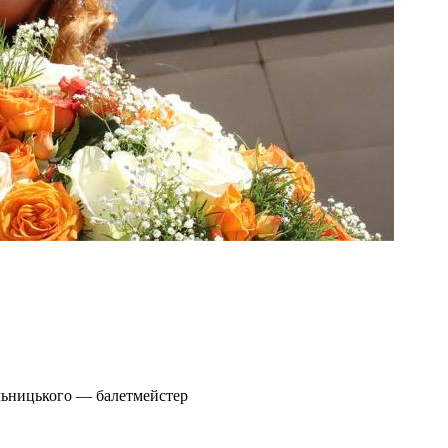
льницького — балетмейстер