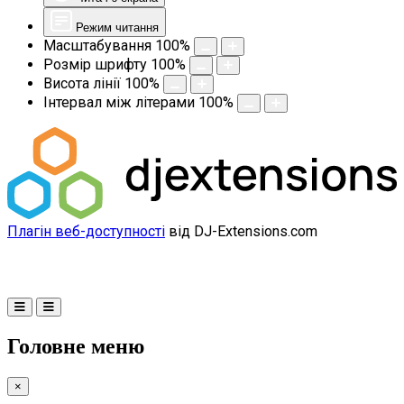
Режим читання
Масштабування
100
%
Розмір шрифту
100
%
Висота лінії
100
%
Інтервал між літерами
100
%
Плагін веб-доступності
від DJ-Extensions.com
Головне меню
×