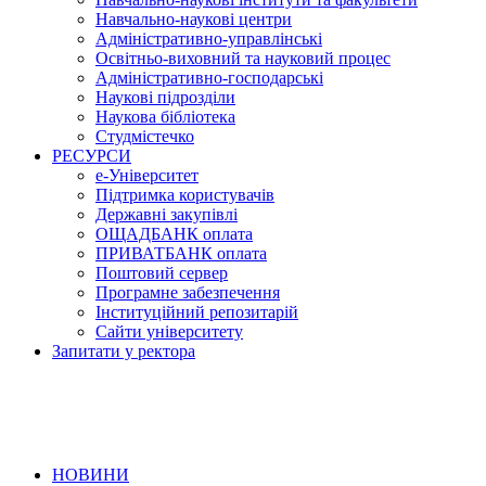
Навчально-наукові центри
Адміністративно-управлінські
Освітньо-виховний та науковий процес
Адміністративно-господарські
Наукові підрозділи
Наукова бібліотека
Студмістечко
РЕСУРСИ
е-Університет
Підтримка користувачів
Державні закупівлі
ОЩАДБАНК оплата
ПРИВАТБАНК оплата
Поштовий сервер
Програмне забезпечення
Інституційний репозитарій
Сайти університету
Запитати у ректора
НОВИНИ