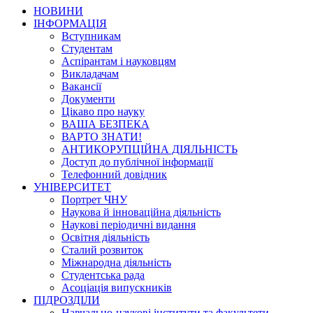
НОВИНИ
ІНФОРМАЦІЯ
Вступникам
Студентам
Аспірантам і науковцям
Викладачам
Вакансії
Документи
Цікаво про науку
ВАША БЕЗПЕКА
ВАРТО ЗНАТИ!
АНТИКОРУПЦІЙНА ДІЯЛЬНІСТЬ
Доступ до публічної інформації
Телефонний довідник
УНІВЕРСИТЕТ
Портрет ЧНУ
Наукова й інноваційна діяльність
Наукові періодичні видання
Освітня діяльність
Сталий розвиток
Міжнародна діяльність
Студентська рада
Асоціація випускників
ПІДРОЗДІЛИ
Навчально-наукові інститути та факультети