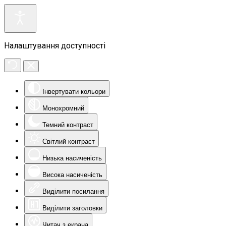
Налаштування доступності
Інвертувати кольори
Монохромний
Темний контраст
Світлий контраст
Низька насиченість
Висока насиченість
Виділити посилання
Виділити заголовки
Читач з екрана