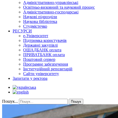
Адміністративно-управлінські
Освітньо-виховний та науковий процес
Адміністративно-господарські
Наукові підрозділи
Наукова бібліотека
Студмістечко
РЕСУРСИ
е-Університет
Підтримка користувачів
Державні закупівлі
ОЩАДБАНК оплата
ПРИВАТБАНК оплата
Поштовий сервер
Програмне забезпечення
Інституційний репозитарій
Сайти університету
Запитати у ректора
Пошук...
Пошук