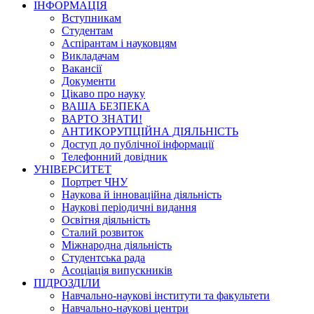
ІНФОРМАЦІЯ
Вступникам
Студентам
Аспірантам і науковцям
Викладачам
Вакансії
Документи
Цікаво про науку
ВАША БЕЗПЕКА
ВАРТО ЗНАТИ!
АНТИКОРУПЦІЙНА ДІЯЛЬНІСТЬ
Доступ до публічної інформації
Телефонний довідник
УНІВЕРСИТЕТ
Портрет ЧНУ
Наукова й інноваційна діяльність
Наукові періодичні видання
Освітня діяльність
Сталий розвиток
Міжнародна діяльність
Студентська рада
Асоціація випускників
ПІДРОЗДІЛИ
Навчально-наукові інститути та факультети
Навчально-наукові центри