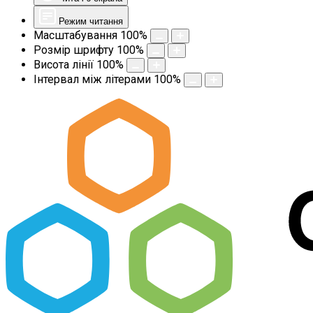
Режим читання
Масштабування
100
%
Розмір шрифту
100
%
Висота лінії
100
%
Інтервал між літерами
100
%