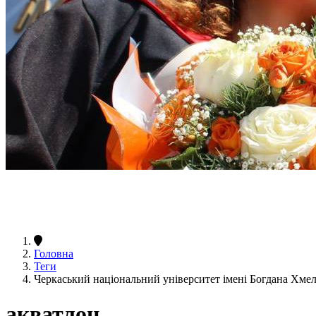
Головна
Теги
Черкаський національний університет імені Богдана Хме
акватлон