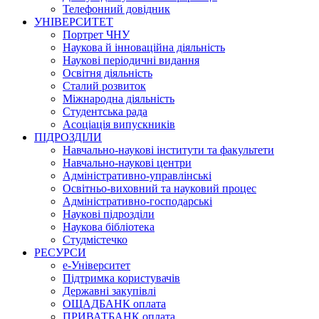
Телефонний довідник
УНІВЕРСИТЕТ
Портрет ЧНУ
Наукова й інноваційна діяльність
Наукові періодичні видання
Освітня діяльність
Сталий розвиток
Міжнародна діяльність
Студентська рада
Асоціація випускників
ПІДРОЗДІЛИ
Навчально-наукові інститути та факультети
Навчально-наукові центри
Адміністративно-управлінські
Освітньо-виховний та науковий процес
Адміністративно-господарські
Наукові підрозділи
Наукова бібліотека
Студмістечко
РЕСУРСИ
е-Університет
Підтримка користувачів
Державні закупівлі
ОЩАДБАНК оплата
ПРИВАТБАНК оплата