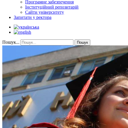
Програмне забезпечення
Інституційний репозитарій
Сайти університету
Запитати у ректора
Пошук...
Пошук