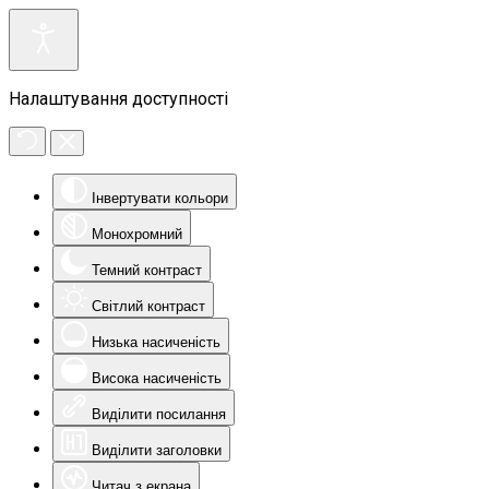
Налаштування доступності
Інвертувати кольори
Монохромний
Темний контраст
Світлий контраст
Низька насиченість
Висока насиченість
Виділити посилання
Виділити заголовки
Читач з екрана