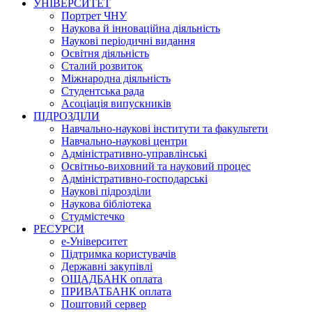
УНІВЕРСИТЕТ
Портрет ЧНУ
Наукова й інноваційна діяльність
Наукові періодичні видання
Освітня діяльність
Сталий розвиток
Міжнародна діяльність
Студентська рада
Асоціація випускників
ПІДРОЗДІЛИ
Навчально-наукові інститути та факультети
Навчально-наукові центри
Адміністративно-управлінські
Освітньо-виховний та науковий процес
Адміністративно-господарські
Наукові підрозділи
Наукова бібліотека
Студмістечко
РЕСУРСИ
е-Університет
Підтримка користувачів
Державні закупівлі
ОЩАДБАНК оплата
ПРИВАТБАНК оплата
Поштовий сервер