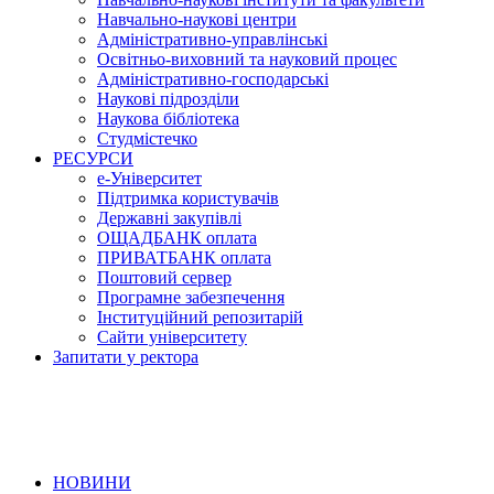
Навчально-наукові центри
Адміністративно-управлінські
Освітньо-виховний та науковий процес
Адміністративно-господарські
Наукові підрозділи
Наукова бібліотека
Студмістечко
РЕСУРСИ
е-Університет
Підтримка користувачів
Державні закупівлі
ОЩАДБАНК оплата
ПРИВАТБАНК оплата
Поштовий сервер
Програмне забезпечення
Інституційний репозитарій
Сайти університету
Запитати у ректора
НОВИНИ