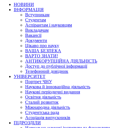
НОВИНИ
ІНФОРМАЦІЯ
Вступникам
Студентам
Аспірантам і науковцям
Викладачам
Вакансії
Документи
Цікаво про науку
ВАША БЕЗПЕКА
ВАРТО ЗНАТИ!
АНТИКОРУПЦІЙНА ДІЯЛЬНІСТЬ
Доступ до публічної інформації
Телефонний довідник
УНІВЕРСИТЕТ
Портрет ЧНУ
Наукова й інноваційна діяльність
Наукові періодичні видання
Освітня діяльність
Сталий розвиток
Міжнародна діяльність
Студентська рада
Асоціація випускників
ПІДРОЗДІЛИ
Навчально-наукові інститути та факультети