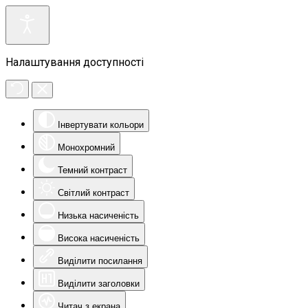
Налаштування доступності
Інвертувати кольори
Монохромний
Темний контраст
Світлий контраст
Низька насиченість
Висока насиченість
Виділити посилання
Виділити заголовки
Читач з екрана