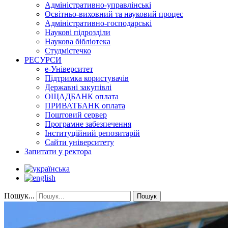
Адміністративно-управлінські
Освітньо-виховний та науковий процес
Адміністративно-господарські
Наукові підрозділи
Наукова бібліотека
Студмістечко
РЕСУРСИ
е-Університет
Підтримка користувачів
Державні закупівлі
ОЩАДБАНК оплата
ПРИВАТБАНК оплата
Поштовий сервер
Програмне забезпечення
Інституційний репозитарій
Сайти університету
Запитати у ректора
Пошук...
Пошук