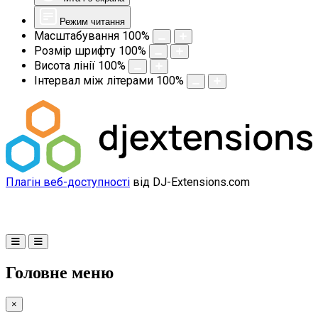
Режим читання
Масштабування
100
%
Розмір шрифту
100
%
Висота лінії
100
%
Інтервал між літерами
100
%
Плагін веб-доступності
від DJ-Extensions.com
Головне меню
×