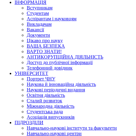
ІНФОРМАЦІЯ
Вступникам
Студентам
Аспірантам і науковцям
Викладачам
Вакансії
Документи
Цікаво про науку
ВАША БЕЗПЕКА
ВАРТО ЗНАТИ!
АНТИКОРУПЦІЙНА ДІЯЛЬНІСТЬ
Доступ до публічної інформації
Телефонний довідник
УНІВЕРСИТЕТ
Портрет ЧНУ
Наукова й інноваційна діяльність
Наукові періодичні видання
Освітня діяльність
Сталий розвиток
Міжнародна діяльність
Студентська рада
Асоціація випускників
ПІДРОЗДІЛИ
Навчально-наукові інститути та факультети
Навчально-наукові центри