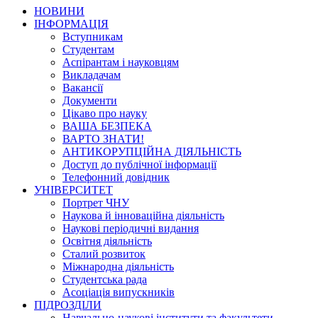
НОВИНИ
ІНФОРМАЦІЯ
Вступникам
Студентам
Аспірантам і науковцям
Викладачам
Вакансії
Документи
Цікаво про науку
ВАША БЕЗПЕКА
ВАРТО ЗНАТИ!
АНТИКОРУПЦІЙНА ДІЯЛЬНІСТЬ
Доступ до публічної інформації
Телефонний довідник
УНІВЕРСИТЕТ
Портрет ЧНУ
Наукова й інноваційна діяльність
Наукові періодичні видання
Освітня діяльність
Сталий розвиток
Міжнародна діяльність
Студентська рада
Асоціація випускників
ПІДРОЗДІЛИ
Навчально-наукові інститути та факультети