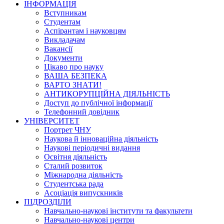
ІНФОРМАЦІЯ
Вступникам
Студентам
Аспірантам і науковцям
Викладачам
Вакансії
Документи
Цікаво про науку
ВАША БЕЗПЕКА
ВАРТО ЗНАТИ!
АНТИКОРУПЦІЙНА ДІЯЛЬНІСТЬ
Доступ до публічної інформації
Телефонний довідник
УНІВЕРСИТЕТ
Портрет ЧНУ
Наукова й інноваційна діяльність
Наукові періодичні видання
Освітня діяльність
Сталий розвиток
Міжнародна діяльність
Студентська рада
Асоціація випускників
ПІДРОЗДІЛИ
Навчально-наукові інститути та факультети
Навчально-наукові центри