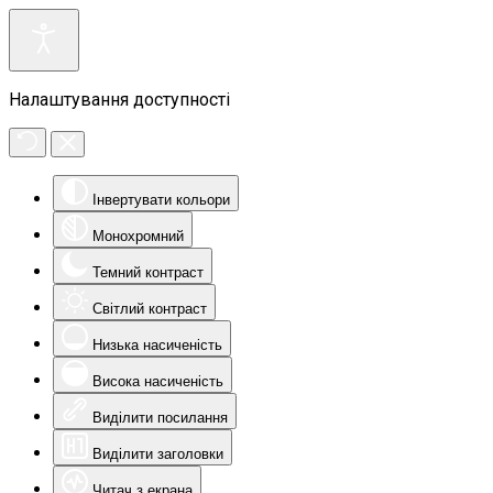
Налаштування доступності
Інвертувати кольори
Монохромний
Темний контраст
Світлий контраст
Низька насиченість
Висока насиченість
Виділити посилання
Виділити заголовки
Читач з екрана