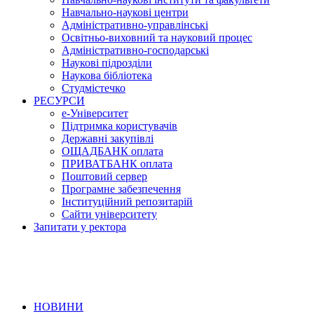
Навчально-наукові центри
Адміністративно-управлінські
Освітньо-виховний та науковий процес
Адміністративно-господарські
Наукові підрозділи
Наукова бібліотека
Студмістечко
РЕСУРСИ
е-Університет
Підтримка користувачів
Державні закупівлі
ОЩАДБАНК оплата
ПРИВАТБАНК оплата
Поштовий сервер
Програмне забезпечення
Інституційний репозитарій
Сайти університету
Запитати у ректора
НОВИНИ