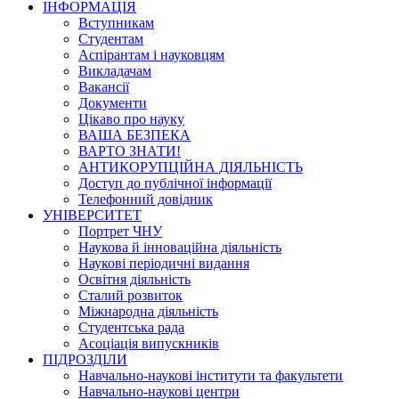
ІНФОРМАЦІЯ
Вступникам
Студентам
Аспірантам і науковцям
Викладачам
Вакансії
Документи
Цікаво про науку
ВАША БЕЗПЕКА
ВАРТО ЗНАТИ!
АНТИКОРУПЦІЙНА ДІЯЛЬНІСТЬ
Доступ до публічної інформації
Телефонний довідник
УНІВЕРСИТЕТ
Портрет ЧНУ
Наукова й інноваційна діяльність
Наукові періодичні видання
Освітня діяльність
Сталий розвиток
Міжнародна діяльність
Студентська рада
Асоціація випускників
ПІДРОЗДІЛИ
Навчально-наукові інститути та факультети
Навчально-наукові центри