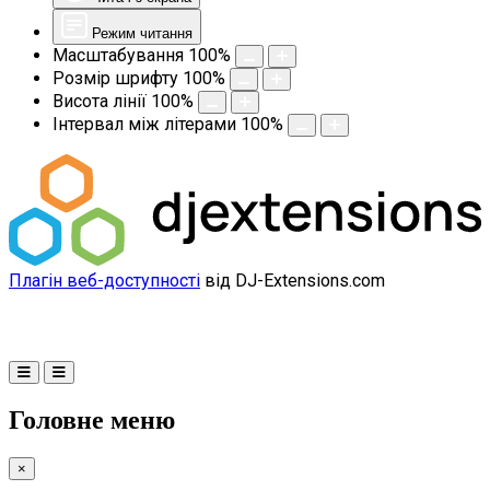
Режим читання
Масштабування
100
%
Розмір шрифту
100
%
Висота лінії
100
%
Інтервал між літерами
100
%
Плагін веб-доступності
від DJ-Extensions.com
Головне меню
×