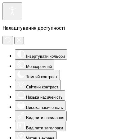
Налаштування доступності
Інвертувати кольори
Монохромний
Темний контраст
Світлий контраст
Низька насиченість
Висока насиченість
Виділити посилання
Виділити заголовки
Читач з екрана