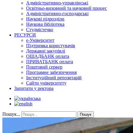
Адміністративно-управлінські
Освітньо-виховний та науковий процес
Адміністративно-господарські
Наукові підрозділи
Наукова бібліотека
Студмістечко
РЕСУРСИ
е-Університет
Підтримка користувачів
Державні закупівлі
ОЩАДБАНК оплата
ПРИВАТБАНК оплата
Поштовий сервер
Програмне забезпечення
Інституційний репозитарій
Сайти університету
Запитати у ректора
Пошук...
Пошук