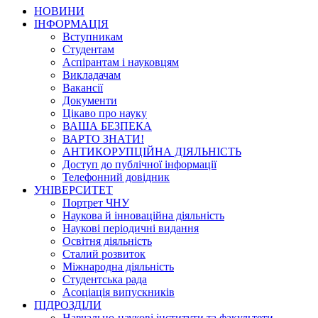
НОВИНИ
ІНФОРМАЦІЯ
Вступникам
Студентам
Аспірантам і науковцям
Викладачам
Вакансії
Документи
Цікаво про науку
ВАША БЕЗПЕКА
ВАРТО ЗНАТИ!
АНТИКОРУПЦІЙНА ДІЯЛЬНІСТЬ
Доступ до публічної інформації
Телефонний довідник
УНІВЕРСИТЕТ
Портрет ЧНУ
Наукова й інноваційна діяльність
Наукові періодичні видання
Освітня діяльність
Сталий розвиток
Міжнародна діяльність
Студентська рада
Асоціація випускників
ПІДРОЗДІЛИ
Навчально-наукові інститути та факультети