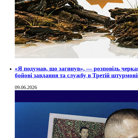
«Я подумав, що загинув», — розповідь черка
бойові завдання та службу в Третій штурмові
09.06.2026