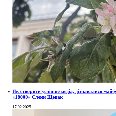
Як створити успішне медіа, дізнавалися майб
«18000» Єлєни Щепак
17.02.2025