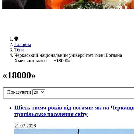
Головна
Теги
Черкаський національний університет імені Богдана
Хмельницького — «18000»
«18000»
Показувати
Шість тисяч років під ногами: як на Черкащ
трипільське поселення світу
21.07.2026