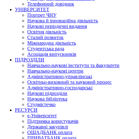
Телефонний довідник
УНІВЕРСИТЕТ
Портрет ЧНУ
Наукова й інноваційна діяльність
Наукові періодичні видання
Освітня діяльність
Сталий розвиток
Міжнародна діяльність
Студентська рада
Асоціація випускників
ПІДРОЗДІЛИ
Навчально-наукові інститути та факультети
Навчально-наукові центри
Адміністративно-управлінські
Освітньо-виховний та науковий процес
Адміністративно-господарські
Наукові підрозділи
Наукова бібліотека
Студмістечко
РЕСУРСИ
е-Університет
Підтримка користувачів
Державні закупівлі
ОЩАДБАНК оплата
ПРИВАТБАНК оплата