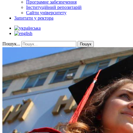
Програмне забезпечення
Інституційний репозитарій
Сайти університету
Запитати у ректора
Пошук...
Пошук