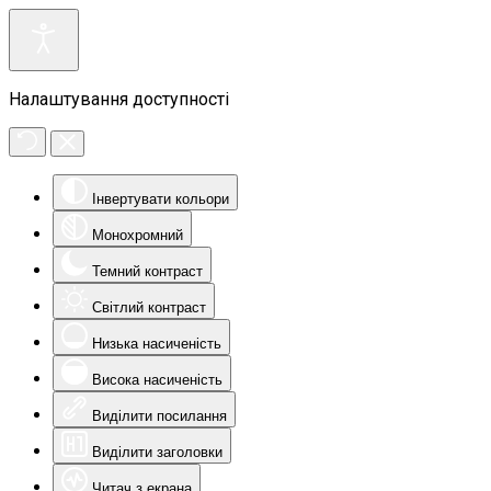
Налаштування доступності
Інвертувати кольори
Монохромний
Темний контраст
Світлий контраст
Низька насиченість
Висока насиченість
Виділити посилання
Виділити заголовки
Читач з екрана