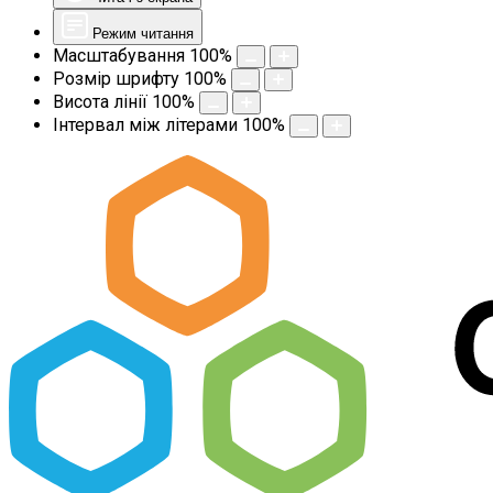
Режим читання
Масштабування
100
%
Розмір шрифту
100
%
Висота лінії
100
%
Інтервал між літерами
100
%