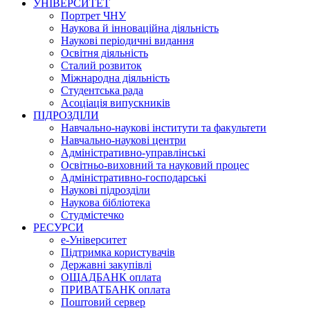
УНІВЕРСИТЕТ
Портрет ЧНУ
Наукова й інноваційна діяльність
Наукові періодичні видання
Освітня діяльність
Сталий розвиток
Міжнародна діяльність
Студентська рада
Асоціація випускників
ПІДРОЗДІЛИ
Навчально-наукові інститути та факультети
Навчально-наукові центри
Адміністративно-управлінські
Освітньо-виховний та науковий процес
Адміністративно-господарські
Наукові підрозділи
Наукова бібліотека
Студмістечко
РЕСУРСИ
е-Університет
Підтримка користувачів
Державні закупівлі
ОЩАДБАНК оплата
ПРИВАТБАНК оплата
Поштовий сервер