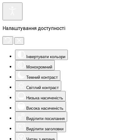
Налаштування доступності
Інвертувати кольори
Монохромний
Темний контраст
Світлий контраст
Низька насиченість
Висока насиченість
Виділити посилання
Виділити заголовки
Читач з екрана