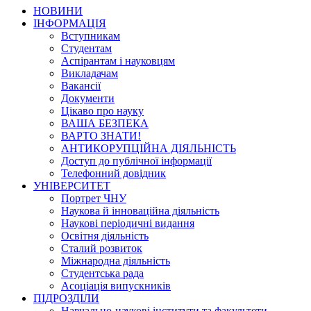
НОВИНИ
ІНФОРМАЦІЯ
Вступникам
Студентам
Аспірантам і науковцям
Викладачам
Вакансії
Документи
Цікаво про науку
ВАША БЕЗПЕКА
ВАРТО ЗНАТИ!
АНТИКОРУПЦІЙНА ДІЯЛЬНІСТЬ
Доступ до публічної інформації
Телефонний довідник
УНІВЕРСИТЕТ
Портрет ЧНУ
Наукова й інноваційна діяльність
Наукові періодичні видання
Освітня діяльність
Сталий розвиток
Міжнародна діяльність
Студентська рада
Асоціація випускників
ПІДРОЗДІЛИ
Навчально-наукові інститути та факультети