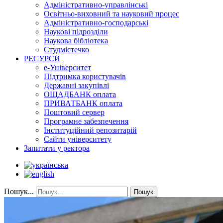
Адміністративно-управлінські
Освітньо-виховний та науковий процес
Адміністративно-господарські
Наукові підрозділи
Наукова бібліотека
Студмістечко
РЕСУРСИ
е-Університет
Підтримка користувачів
Державні закупівлі
ОЩАДБАНК оплата
ПРИВАТБАНК оплата
Поштовий сервер
Програмне забезпечення
Інституційний репозитарій
Сайти університету
Запитати у ректора
Пошук...
Пошук