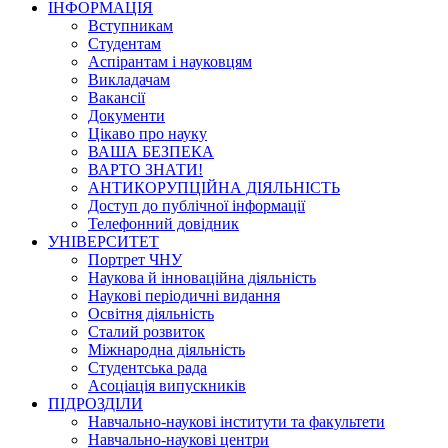
ІНФОРМАЦІЯ
Вступникам
Студентам
Аспірантам і науковцям
Викладачам
Вакансії
Документи
Цікаво про науку
ВАША БЕЗПЕКА
ВАРТО ЗНАТИ!
АНТИКОРУПЦІЙНА ДІЯЛЬНІСТЬ
Доступ до публічної інформації
Телефонний довідник
УНІВЕРСИТЕТ
Портрет ЧНУ
Наукова й інноваційна діяльність
Наукові періодичні видання
Освітня діяльність
Сталий розвиток
Міжнародна діяльність
Студентська рада
Асоціація випускників
ПІДРОЗДІЛИ
Навчально-наукові інститути та факультети
Навчально-наукові центри