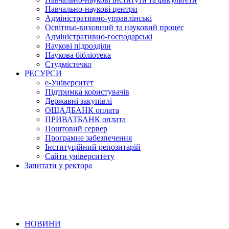
Навчально-наукові центри
Адміністративно-управлінські
Освітньо-виховний та науковий процес
Адміністративно-господарські
Наукові підрозділи
Наукова бібліотека
Студмістечко
РЕСУРСИ
е-Університет
Підтримка користувачів
Державні закупівлі
ОЩАДБАНК оплата
ПРИВАТБАНК оплата
Поштовий сервер
Програмне забезпечення
Інституційний репозитарій
Сайти університету
Запитати у ректора
НОВИНИ