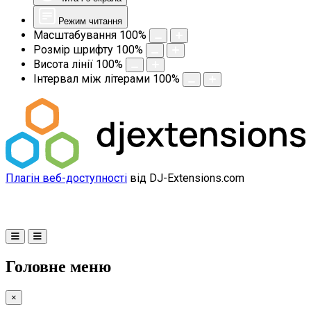
Режим читання
Масштабування
100
%
Розмір шрифту
100
%
Висота лінії
100
%
Інтервал між літерами
100
%
Плагін веб-доступності
від DJ-Extensions.com
Головне меню
×