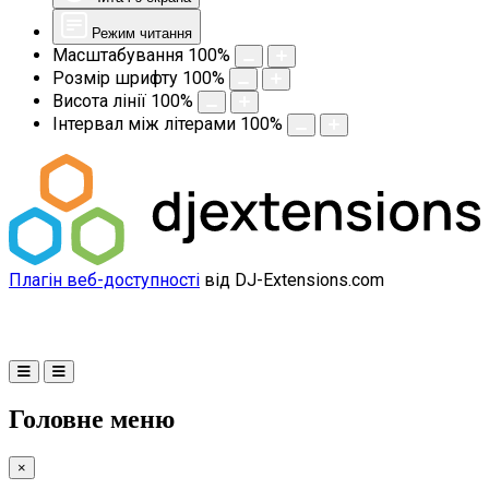
Режим читання
Масштабування
100
%
Розмір шрифту
100
%
Висота лінії
100
%
Інтервал між літерами
100
%
Плагін веб-доступності
від DJ-Extensions.com
Головне меню
×