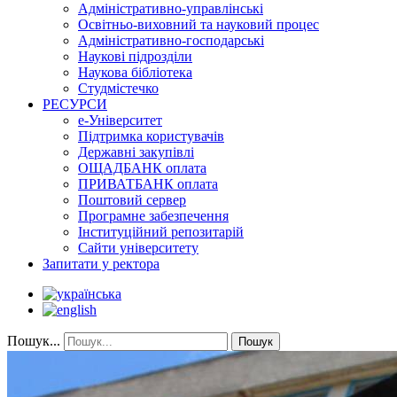
Адміністративно-управлінські
Освітньо-виховний та науковий процес
Адміністративно-господарські
Наукові підрозділи
Наукова бібліотека
Студмістечко
РЕСУРСИ
е-Університет
Підтримка користувачів
Державні закупівлі
ОЩАДБАНК оплата
ПРИВАТБАНК оплата
Поштовий сервер
Програмне забезпечення
Інституційний репозитарій
Сайти університету
Запитати у ректора
Пошук...
Пошук