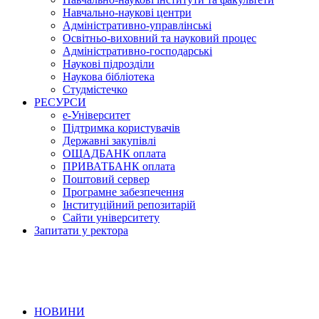
Навчально-наукові центри
Адміністративно-управлінські
Освітньо-виховний та науковий процес
Адміністративно-господарські
Наукові підрозділи
Наукова бібліотека
Студмістечко
РЕСУРСИ
е-Університет
Підтримка користувачів
Державні закупівлі
ОЩАДБАНК оплата
ПРИВАТБАНК оплата
Поштовий сервер
Програмне забезпечення
Інституційний репозитарій
Сайти університету
Запитати у ректора
НОВИНИ