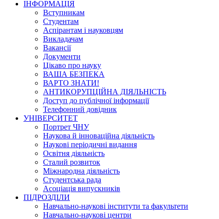
ІНФОРМАЦІЯ
Вступникам
Студентам
Аспірантам і науковцям
Викладачам
Вакансії
Документи
Цікаво про науку
ВАША БЕЗПЕКА
ВАРТО ЗНАТИ!
АНТИКОРУПЦІЙНА ДІЯЛЬНІСТЬ
Доступ до публічної інформації
Телефонний довідник
УНІВЕРСИТЕТ
Портрет ЧНУ
Наукова й інноваційна діяльність
Наукові періодичні видання
Освітня діяльність
Сталий розвиток
Міжнародна діяльність
Студентська рада
Асоціація випускників
ПІДРОЗДІЛИ
Навчально-наукові інститути та факультети
Навчально-наукові центри