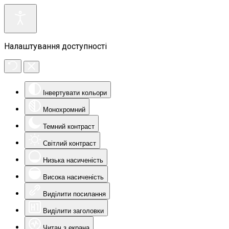
Налаштування доступності
Інвертувати кольори
Монохромний
Темний контраст
Світлий контраст
Низька насиченість
Висока насиченість
Виділити посилання
Виділити заголовки
Читач з екрана