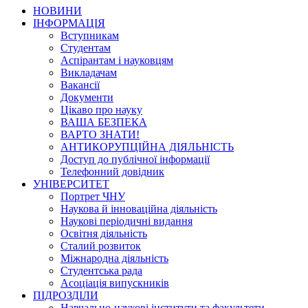
НОВИНИ
ІНФОРМАЦІЯ
Вступникам
Студентам
Аспірантам і науковцям
Викладачам
Вакансії
Документи
Цікаво про науку
ВАША БЕЗПЕКА
ВАРТО ЗНАТИ!
АНТИКОРУПЦІЙНА ДІЯЛЬНІСТЬ
Доступ до публічної інформації
Телефонний довідник
УНІВЕРСИТЕТ
Портрет ЧНУ
Наукова й інноваційна діяльність
Наукові періодичні видання
Освітня діяльність
Сталий розвиток
Міжнародна діяльність
Студентська рада
Асоціація випускників
ПІДРОЗДІЛИ
Навчально-наукові інститути та факультети