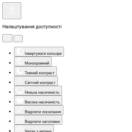
Налаштування доступності
Інвертувати кольори
Монохромний
Темний контраст
Світлий контраст
Низька насиченість
Висока насиченість
Виділити посилання
Виділити заголовки
Читач з екрана