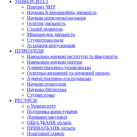
УНІВЕРСИТЕТ
Портрет ЧНУ
Наукова й інноваційна діяльність
Наукові періодичні видання
Освітня діяльність
Сталий розвиток
Міжнародна діяльність
Студентська рада
Асоціація випускників
ПІДРОЗДІЛИ
Навчально-наукові інститути та факультети
Навчально-наукові центри
Адміністративно-управлінські
Освітньо-виховний та науковий процес
Адміністративно-господарські
Наукові підрозділи
Наукова бібліотека
Студмістечко
РЕСУРСИ
е-Університет
Підтримка користувачів
Державні закупівлі
ОЩАДБАНК оплата
ПРИВАТБАНК оплата
Поштовий сервер