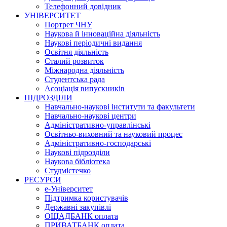
Телефонний довідник
УНІВЕРСИТЕТ
Портрет ЧНУ
Наукова й інноваційна діяльність
Наукові періодичні видання
Освітня діяльність
Сталий розвиток
Міжнародна діяльність
Студентська рада
Асоціація випускників
ПІДРОЗДІЛИ
Навчально-наукові інститути та факультети
Навчально-наукові центри
Адміністративно-управлінські
Освітньо-виховний та науковий процес
Адміністративно-господарські
Наукові підрозділи
Наукова бібліотека
Студмістечко
РЕСУРСИ
е-Університет
Підтримка користувачів
Державні закупівлі
ОЩАДБАНК оплата
ПРИВАТБАНК оплата