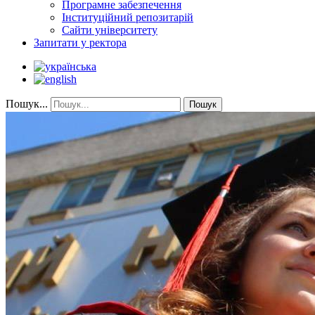
Програмне забезпечення
Інституційний репозитарій
Сайти університету
Запитати у ректора
Пошук...
Пошук