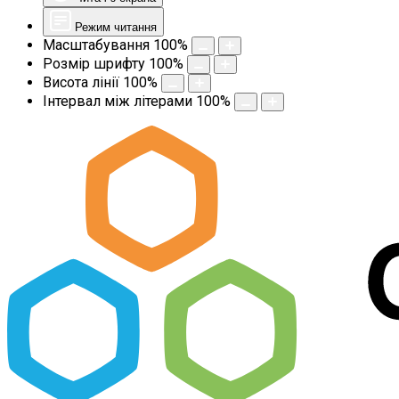
Режим читання
Масштабування
100
%
Розмір шрифту
100
%
Висота лінії
100
%
Інтервал між літерами
100
%