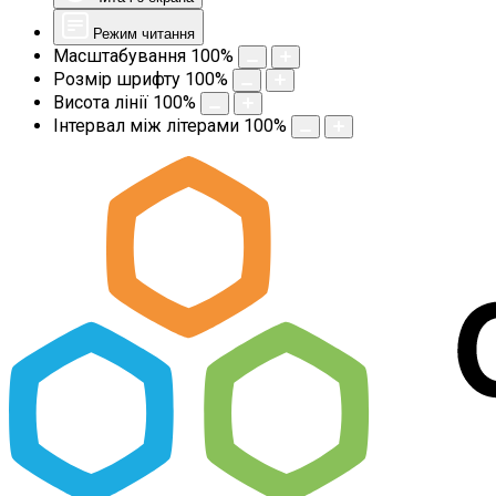
Режим читання
Масштабування
100
%
Розмір шрифту
100
%
Висота лінії
100
%
Інтервал між літерами
100
%