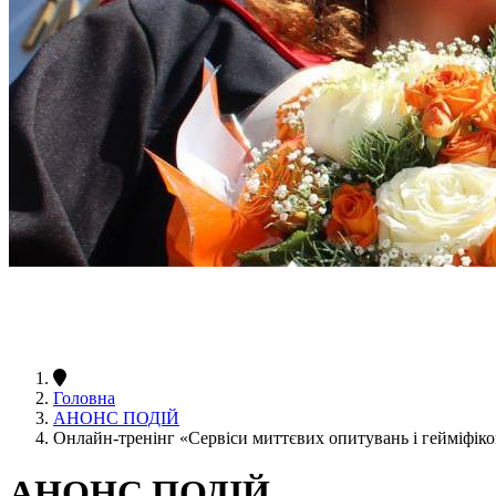
Головна
АНОНС ПОДІЙ
Онлайн-тренінг «Сервіси миттєвих опитувань і гейміфік
АНОНС ПОДІЙ