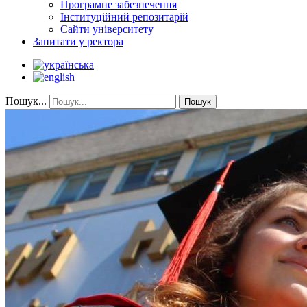
Програмне забезпечення
Інституційний репозитарій
Сайти університету
Запитати у ректора
Пошук...
Пошук