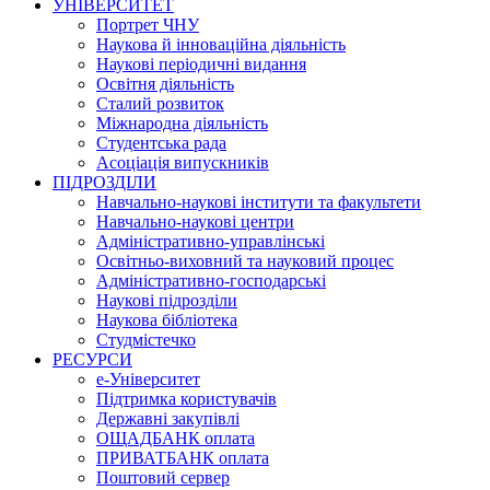
УНІВЕРСИТЕТ
Портрет ЧНУ
Наукова й інноваційна діяльність
Наукові періодичні видання
Освітня діяльність
Сталий розвиток
Міжнародна діяльність
Студентська рада
Асоціація випускників
ПІДРОЗДІЛИ
Навчально-наукові інститути та факультети
Навчально-наукові центри
Адміністративно-управлінські
Освітньо-виховний та науковий процес
Адміністративно-господарські
Наукові підрозділи
Наукова бібліотека
Студмістечко
РЕСУРСИ
е-Університет
Підтримка користувачів
Державні закупівлі
ОЩАДБАНК оплата
ПРИВАТБАНК оплата
Поштовий сервер