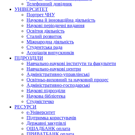
Телефонний довідник
УНІВЕРСИТЕТ
Портрет ЧНУ
Наукова й інноваційна діяльність
Наукові періодичні видання
Освітня діяльність
Сталий розвиток
Міжнародна діяльність
Студентська рада
Асоціація випускників
ПІДРОЗДІЛИ
Навчально-наукові інститути та факультети
Навчально-наукові центри
Адміністративно-управлінські
Освітньо-виховний та науковий процес
Адміністративно-господарські
Наукові підрозділи
Наукова бібліотека
Студмістечко
РЕСУРСИ
е-Університет
Підтримка користувачів
Державні закупівлі
ОЩАДБАНК оплата
ПРИВАТБАНК оплата