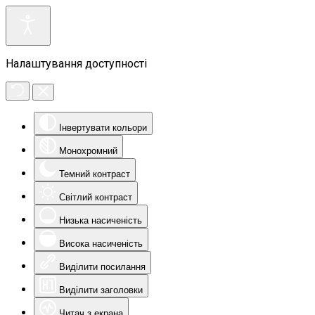
Налаштування доступності
Інвертувати кольори
Монохромний
Темний контраст
Світлий контраст
Низька насиченість
Висока насиченість
Виділити посилання
Виділити заголовки
Читач з екрана