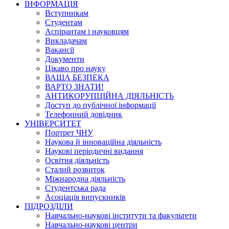
ІНФОРМАЦІЯ
Вступникам
Студентам
Аспірантам і науковцям
Викладачам
Вакансії
Документи
Цікаво про науку
ВАША БЕЗПЕКА
ВАРТО ЗНАТИ!
АНТИКОРУПЦІЙНА ДІЯЛЬНІСТЬ
Доступ до публічної інформації
Телефонний довідник
УНІВЕРСИТЕТ
Портрет ЧНУ
Наукова й інноваційна діяльність
Наукові періодичні видання
Освітня діяльність
Сталий розвиток
Міжнародна діяльність
Студентська рада
Асоціація випускників
ПІДРОЗДІЛИ
Навчально-наукові інститути та факультети
Навчально-наукові центри