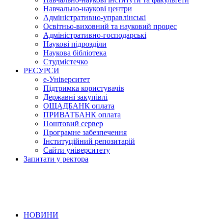
Навчально-наукові центри
Адміністративно-управлінські
Освітньо-виховний та науковий процес
Адміністративно-господарські
Наукові підрозділи
Наукова бібліотека
Студмістечко
РЕСУРСИ
е-Університет
Підтримка користувачів
Державні закупівлі
ОЩАДБАНК оплата
ПРИВАТБАНК оплата
Поштовий сервер
Програмне забезпечення
Інституційний репозитарій
Сайти університету
Запитати у ректора
НОВИНИ