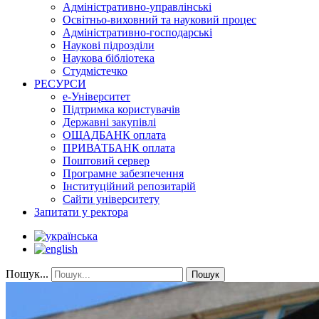
Адміністративно-управлінські
Освітньо-виховний та науковий процес
Адміністративно-господарські
Наукові підрозділи
Наукова бібліотека
Студмістечко
РЕСУРСИ
е-Університет
Підтримка користувачів
Державні закупівлі
ОЩАДБАНК оплата
ПРИВАТБАНК оплата
Поштовий сервер
Програмне забезпечення
Інституційний репозитарій
Сайти університету
Запитати у ректора
Пошук...
Пошук