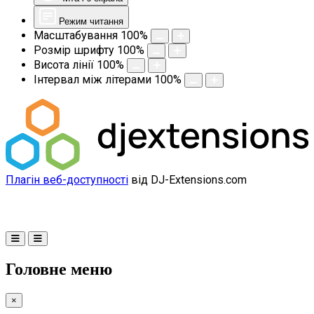
Режим читання
Масштабування
100
%
Розмір шрифту
100
%
Висота лінії
100
%
Інтервал між літерами
100
%
Плагін веб-доступності
від DJ-Extensions.com
Головне меню
×