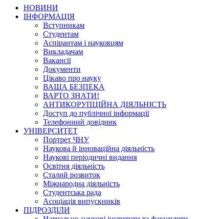
НОВИНИ
ІНФОРМАЦІЯ
Вступникам
Студентам
Аспірантам і науковцям
Викладачам
Вакансії
Документи
Цікаво про науку
ВАША БЕЗПЕКА
ВАРТО ЗНАТИ!
АНТИКОРУПЦІЙНА ДІЯЛЬНІСТЬ
Доступ до публічної інформації
Телефонний довідник
УНІВЕРСИТЕТ
Портрет ЧНУ
Наукова й інноваційна діяльність
Наукові періодичні видання
Освітня діяльність
Сталий розвиток
Міжнародна діяльність
Студентська рада
Асоціація випускників
ПІДРОЗДІЛИ
Навчально-наукові інститути та факультети