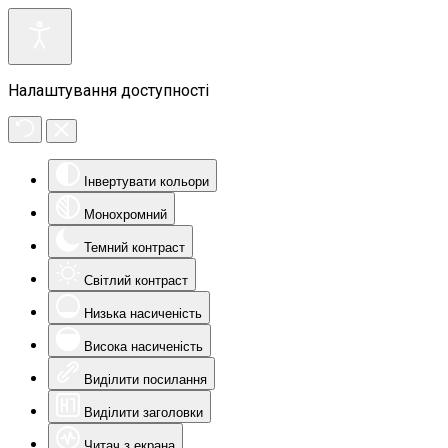
Налаштування доступності
Інвертувати кольори
Монохромний
Темний контраст
Світлий контраст
Низька насиченість
Висока насиченість
Виділити посилання
Виділити заголовки
Читач з екрана