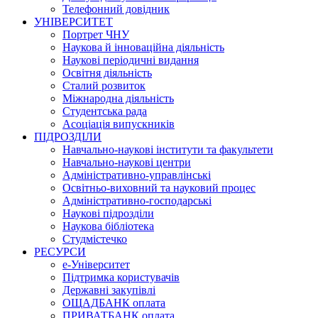
Телефонний довідник
УНІВЕРСИТЕТ
Портрет ЧНУ
Наукова й інноваційна діяльність
Наукові періодичні видання
Освітня діяльність
Сталий розвиток
Міжнародна діяльність
Студентська рада
Асоціація випускників
ПІДРОЗДІЛИ
Навчально-наукові інститути та факультети
Навчально-наукові центри
Адміністративно-управлінські
Освітньо-виховний та науковий процес
Адміністративно-господарські
Наукові підрозділи
Наукова бібліотека
Студмістечко
РЕСУРСИ
е-Університет
Підтримка користувачів
Державні закупівлі
ОЩАДБАНК оплата
ПРИВАТБАНК оплата