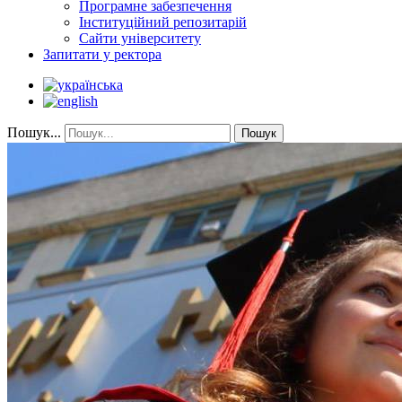
Програмне забезпечення
Інституційний репозитарій
Сайти університету
Запитати у ректора
Пошук...
Пошук