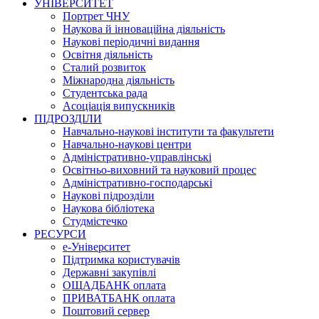
УНІВЕРСИТЕТ
Портрет ЧНУ
Наукова й інноваційна діяльність
Наукові періодичні видання
Освітня діяльність
Сталий розвиток
Міжнародна діяльність
Студентська рада
Асоціація випускників
ПІДРОЗДІЛИ
Навчально-наукові інститути та факультети
Навчально-наукові центри
Адміністративно-управлінські
Освітньо-виховний та науковий процес
Адміністративно-господарські
Наукові підрозділи
Наукова бібліотека
Студмістечко
РЕСУРСИ
е-Університет
Підтримка користувачів
Державні закупівлі
ОЩАДБАНК оплата
ПРИВАТБАНК оплата
Поштовий сервер