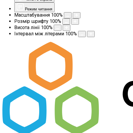
Режим читання
Масштабування
100
%
Розмір шрифту
100
%
Висота лінії
100
%
Інтервал між літерами
100
%