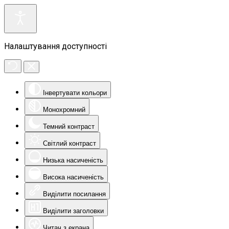
Налаштування доступності
Інвертувати кольори
Монохромний
Темний контраст
Світлий контраст
Низька насиченість
Висока насиченість
Виділити посилання
Виділити заголовки
Читач з екрана