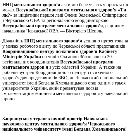
ННЦ ментального здоров’я
активно бере участь у проєктах в
межах
Всеукраїнської програми ментального здоров’я «Ти
як?»
за ініціативи першої леді Олени Зеленської. Співпрацює
з Черкаською ОВА та регіональною координаторкою
Всеукраїнської програми ментального здоров’я
, радником
начальника Черкаської ОВА — Вікторією
Шепіль
.
Діяльність
ННЦ ментального здоров’я
успішно презентована
у межах робочого візиту до Черкаської області представників
Координаційного центру психічного здоров'я Кабінету
Міністрів України
на чолі з Оксаною
Збітнєвою
та 20
регіональних координаторів
Всеукраїнської програми
ментального здоров'я
з усіх областей України. А також на
робочій зустрічі Координаційного центру з психічного
здоров’я для представників ЗВО, де Черкаський національний
університет імені Богдана Хмельницького став одним з трьох
університетів України, який презентував досвід
імплементації компонента ментального здоров’я у навчальний
процес.
Запрошуємо у терапевтичний простір Навчально-
наукового центру ментального здоров’я Черкаського
національного університету імені Богдана Хмельницького!