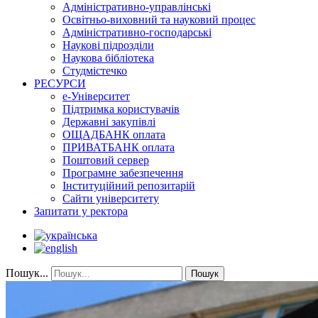
Адміністративно-управлінські
Освітньо-виховний та науковий процес
Адміністративно-господарські
Наукові підрозділи
Наукова бібліотека
Студмістечко
РЕСУРСИ
е-Університет
Підтримка користувачів
Державні закупівлі
ОЩАДБАНК оплата
ПРИВАТБАНК оплата
Поштовий сервер
Програмне забезпечення
Інституційний репозитарій
Сайти університету
Запитати у ректора
Пошук...
Пошук