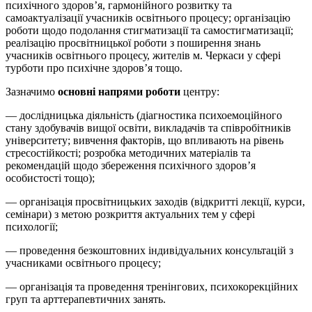
психічного здоров’я, гармонійного розвитку та
самоактуалізації учасників освітнього процесу; організацію
роботи щодо подолання стигматизації та
самостигматизації
;
реалізацію просвітницької роботи з поширення знань
учасників освітнього процесу, жителів м. Черкаси у сфері
турботи про психічне здоров’я тощо.
Зазначимо
основні напрями роботи
центру:
— дослідницька діяльність (діагностика психоемоційного
стану здобувачів вищої освіти, викладачів та співробітників
університету; вивчення факторів, що впливають на рівень
стресостійкості; розробка методичних матеріалів та
рекомендацій щодо збереження психічного здоров’я
особистості тощо);
— організація просвітницьких заходів (відкритті лекції, курси,
семінари) з метою розкриття актуальних тем у сфері
психології;
— проведення
безкоштовних
індивідуальних консультацій з
учасниками освітнього процесу;
— організація та проведення тренінгових, психокорекційних
груп та арттерапевтичних занять.