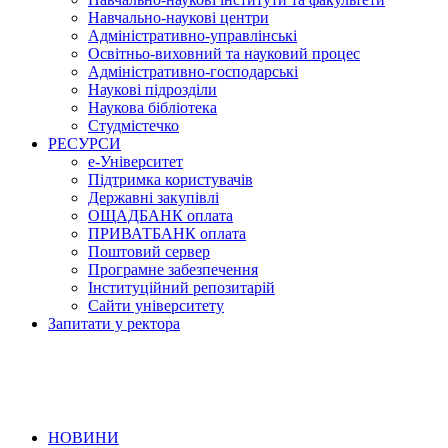
Навчально-наукові центри
Адміністративно-управлінські
Освітньо-виховний та науковий процес
Адміністративно-господарські
Наукові підрозділи
Наукова бібліотека
Студмістечко
РЕСУРСИ
е-Університет
Підтримка користувачів
Державні закупівлі
ОЩАДБАНК оплата
ПРИВАТБАНК оплата
Поштовий сервер
Програмне забезпечення
Інституційний репозитарій
Сайти університету
Запитати у ректора
НОВИНИ