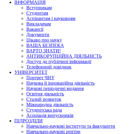
ІНФОРМАЦІЯ
Вступникам
Студентам
Аспірантам і науковцям
Викладачам
Вакансії
Документи
Цікаво про науку
ВАША БЕЗПЕКА
ВАРТО ЗНАТИ!
АНТИКОРУПЦІЙНА ДІЯЛЬНІСТЬ
Доступ до публічної інформації
Телефонний довідник
УНІВЕРСИТЕТ
Портрет ЧНУ
Наукова й інноваційна діяльність
Наукові періодичні видання
Освітня діяльність
Сталий розвиток
Міжнародна діяльність
Студентська рада
Асоціація випускників
ПІДРОЗДІЛИ
Навчально-наукові інститути та факультети
Навчально-наукові центри