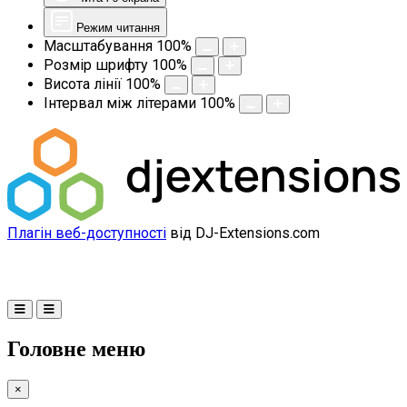
Режим читання
Масштабування
100
%
Розмір шрифту
100
%
Висота лінії
100
%
Інтервал між літерами
100
%
Плагін веб-доступності
від DJ-Extensions.com
Головне меню
×