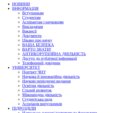
НОВИНИ
ІНФОРМАЦІЯ
Вступникам
Студентам
Аспірантам і науковцям
Викладачам
Вакансії
Документи
Цікаво про науку
ВАША БЕЗПЕКА
ВАРТО ЗНАТИ!
АНТИКОРУПЦІЙНА ДІЯЛЬНІСТЬ
Доступ до публічної інформації
Телефонний довідник
УНІВЕРСИТЕТ
Портрет ЧНУ
Наукова й інноваційна діяльність
Наукові періодичні видання
Освітня діяльність
Сталий розвиток
Міжнародна діяльність
Студентська рада
Асоціація випускників
ПІДРОЗДІЛИ
Навчально-наукові інститути та факультети