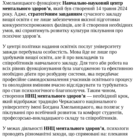
Хмельницького функціонує
Навчально-науковий центр
ментального здоров’я
, який був створений 14 травня 2024
року. Адже,
стратегічним завданням
сучасного закладу
вищої освіти є не лише забезпечення якісної підготовки
конкурентоспроможних фахівців, але й створення необхідних
умов, які сприятимуть розвитку культури піклування про
психічне здоров’я.
У центрі політики надання освітніх послуг університету
завжди перебувала особистість. Мова йде не лише про
здобувачів вищої освіти, але й про викладачів та
співробітників навчального закладу. Для того аби робота на
всіх рівнях функціонування була злагодженою та ефективною
необхідно дбати про розбудову системи, яка передбачає
професійне самовдосконалення учасників освітнього процесу
та
оволодіння
вмінням вчасно
відслідкувати
та турбуватись
про стан психологічного
благополуччя
. Таким чином,
створення
ННЦ ментального здоров’я
— необхідний крок,
який відображає традицію Черкаського національного
університету імені Богдана Хмельницького, яка полягає у
піклуванні про всебічний розвиток та комфорт студентів,
професорсько-викладацького складу та співробітників.
У межах діяльності
ННЦ ментального здоров’я
, психологи
проводять різноманітні заходи, що спрямовані на: плекання