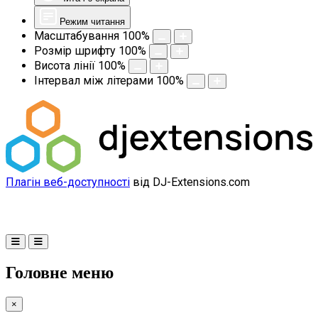
Режим читання
Масштабування
100
%
Розмір шрифту
100
%
Висота лінії
100
%
Інтервал між літерами
100
%
Плагін веб-доступності
від DJ-Extensions.com
Головне меню
×