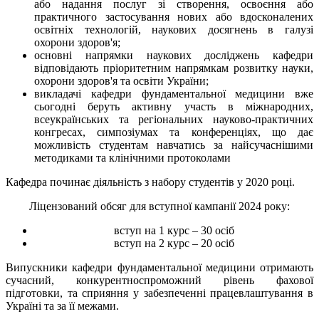
або надання послуг зі створення, освоєння або
практичного застосування нових або вдосконалених
освітніх технологій, наукових досягнень в галузі
охорони здоров'я;
основні напрямки наукових досліджень кафедри
відповідають пріоритетним напрямкам розвитку науки,
охорони здоров'я та освіти України;
викладачі кафедри фундаментальної медицини вже
сьогодні беруть активну участь в міжнародних,
всеукраїнських та регіональних науково-практичних
конгресах, симпозіумах та конференціях, що дає
можливість студентам навчатись за найсучаснішими
методиками та клінічними протоколами
Кафедра починає діяльність з набору студентів у 2020 році.
Ліцензований обсяг для вступної кампанії 2024 року:
вступ на 1 курс – 30 осіб
вступ на 2 курс – 20 осіб
Випускники кафедри фундаментальної медицини отримають
сучасний, конкурентноспроможний рівень фахової
підготовки, та сприяння у забезпеченні працевлаштування в
Україні та за її межами.