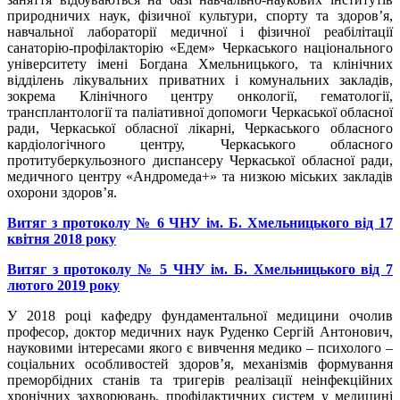
природничих наук, фізичної культури, спорту та здоров’я,
навчальної лабораторії медичної і фізичної реабілітації
санаторію-профілакторію «Едем» Черкаського національного
університету імені Богдана Хмельницького, та клінічних
відділень лікувальних приватних і комунальних закладів,
зокрема Клінічного центру онкології, гематології,
трансплантології та паліативної допомоги Черкаської обласної
ради, Черкаської обласної лікарні, Черкаського обласного
кардіологічного центру, Черкаського обласного
протитуберкульозного диспансеру Черкаської обласної ради,
медичного центру «Андромеда+» та низкою міських закладів
охорони здоров’я.
Витяг з протоколу № 6 ЧНУ ім. Б. Хмельницького від 17
квітня 2018 року
Витяг з протоколу № 5 ЧНУ ім. Б. Хмельницького від 7
лютого 2019 року
У 2018 році кафедру фундаментальної медицини очолив
професор, доктор медичних наук Руденко Сергій Антонович,
науковими інтересами якого є вивчення медико – психолого –
соціальних особливостей здоров’я, механізмів формування
преморбідних станів та тригерів реалізації неінфекційних
хронічних захворювань, профілактичних систем у медицині