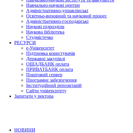
Навчально-наукові центри
Адміністративно-управлінські
Освітньо-виховний та науковий процес
Адміністративно-господарські
Наукові підрозділи
Наукова бібліотека
Студмістечко
РЕСУРСИ
е-Університет
Підтримка користувачів
Державні закупівлі
ОЩАДБАНК оплата
ПРИВАТБАНК оплата
Поштовий сервер
Програмне забезпечення
Інституційний репозитарій
Сайти університету
Запитати у ректора
НОВИНИ