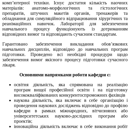
комп’ютерної техніки. Існує достатня кількість наочних
матеріалів: анатомо-морфологічних та гістологічних
препаратів, штучних макетів органів, тренажерів та
обладнання для симуляційного відпрацювання хірургічних та
реанімаційних навичок. Лабораторії для забезпечення
навчального процесу функціонують із дотриманням
відповідних вимог та відповідають сучасним стандартам.
Гарантовано забезпечення викладання обов’язкових
навчальних дисциплін, відповідно до навчальних програм
підготовки. Проведено всі необхідні процедури щодо
забезпечення вимог якісного процесу підготовки сучасного
лікаря.
Основними напрямками роботи кафедри є:
освітня діяльність, яка спрямована на реалізацію
програм вищої професійної освіти і на підготовку
висококваліфікованих конкурентоспроможних фахівців
наукова діяльність, яка включає в себе організацію і
проведення наукових досліджень відповідно до профілю
кафедри в рамках міжнародних, вітчизняних або
університетських науково-дослідних програм або
проектів;
інноваційна діяльність включає в себе виконання робіт