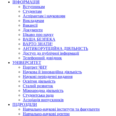
ІНФОРМАЦІЯ
Вступникам
Студентам
Аспірантам і науковцям
Викладачам
Вакансії
Документи
Цікаво про науку
ВАША БЕЗПЕКА
ВАРТО ЗНАТИ!
АНТИКОРУПЦІЙНА ДІЯЛЬНІСТЬ
Доступ до публічної інформації
Телефонний довідник
УНІВЕРСИТЕТ
Портрет ЧНУ
Наукова й інноваційна діяльність
Наукові періодичні видання
Освітня діяльність
Сталий розвиток
Міжнародна діяльність
Студентська рада
Асоціація випускників
ПІДРОЗДІЛИ
Навчально-наукові інститути та факультети
Навчально-наукові центри