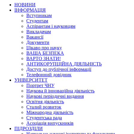
НОВИНИ
ІНФОРМАЦІЯ
Вступникам
Студентам
Аспірантам і науковцям
Викладачам
Вакансії
Документи
Цікаво про науку
ВАША БЕЗПЕКА
ВАРТО ЗНАТИ!
АНТИКОРУПЦІЙНА ДІЯЛЬНІСТЬ
Доступ до публічної інформації
Телефонний довідник
УНІВЕРСИТЕТ
Портрет ЧНУ
Наукова й інноваційна діяльність
Наукові періодичні видання
Освітня діяльність
Сталий розвиток
Міжнародна діяльність
Студентська рада
Асоціація випускників
ПІДРОЗДІЛИ
Навчально-наукові інститути та факультети