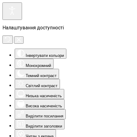
Налаштування доступності
Інвертувати кольори
Монохромний
Темний контраст
Світлий контраст
Низька насиченість
Висока насиченість
Виділити посилання
Виділити заголовки
Читач з екрана