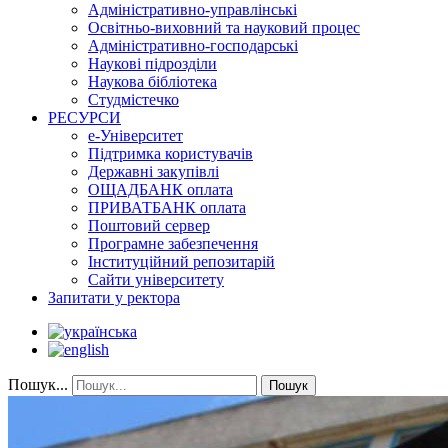
Адміністративно-управлінські
Освітньо-виховний та науковий процес
Адміністративно-господарські
Наукові підрозділи
Наукова бібліотека
Студмістечко
РЕСУРСИ
е-Університет
Підтримка користувачів
Державні закупівлі
ОЩАДБАНК оплата
ПРИВАТБАНК оплата
Поштовий сервер
Програмне забезпечення
Інституційний репозитарій
Сайти університету
Запитати у ректора
Пошук...
Пошук