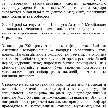
та створення автоматизованих систем комплексного
супроводу гармонійного розвиту. Кадровий склад кафедри
складається з кандидатів та докторів медичних, біологічних
наук, доцентів та професорів.
У 2021 році кафедру очолив Почечуєв Анатолій Михайлович
– кандидат медичних наук, ангіорентгенхірург, лікар з
великим виробничим стажем роботи у лікувальних закладах
Черкащини.
З листопада 2021 року очільником кафедри стала Рибалко
Алевтина Володимирівна – кандидат біологічних наук,
доцент. Наукова діяльність охоплює такі галузі як патологічна
фізіологія, реабілітація, офтальмологія, ортокератологія. За цей
період кадровий склад підрозділу значно розширився, як і
кількість закладів, з якими були заключені договори та
меморандуми про співпрацю в науковій, навчальній та
клінічній діяльності.
Створено матеріально-технічну базу, яка дає змогу проводити
лекційні, практичні та лабораторні заняття для студентів
спеціальності «Медицина» на рівні, що відповідає чинним
вимогам МОЗ України та міжнародним стандартам. Заняття з
дисциплін, що передбачені навчальною програмою на кафедрі
проводяться із застосуванням сучасної мультимедійної та