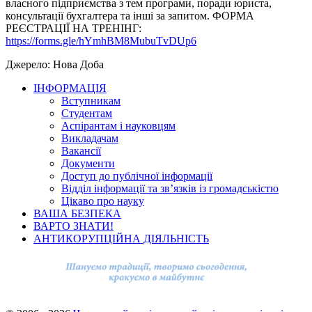
власного підприємства з тем програми, поради юриста,
консультації бухгалтера та інші за запитом. ФОРМА
РЕЄСТРАЦІЇ НА ТРЕНІНГ:
https://forms.gle/hYmhBM8MubuTvDUp6
Джерело: Нова Доба
ІНФОРМАЦІЯ
Вступникам
Студентам
Аспірантам і науковцям
Викладачам
Вакансії
Документи
Доступ до публічної інформації
Відділ інформації та зв’язків із громадськістю
Цікаво про науку
ВАША БЕЗПЕКА
ВАРТО ЗНАТИ!
АНТИКОРУПЦІЙНА ДІЯЛЬНІСТЬ