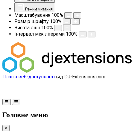
Режим читання
Масштабування
100
%
Розмір шрифту
100
%
Висота лінії
100
%
Інтервал між літерами
100
%
Плагін веб-доступності
від DJ-Extensions.com
Головне меню
×