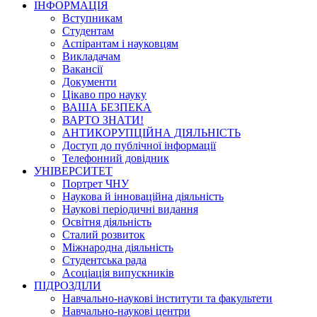
ІНФОРМАЦІЯ
Вступникам
Студентам
Аспірантам і науковцям
Викладачам
Вакансії
Документи
Цікаво про науку
ВАША БЕЗПЕКА
ВАРТО ЗНАТИ!
АНТИКОРУПЦІЙНА ДІЯЛЬНІСТЬ
Доступ до публічної інформації
Телефонний довідник
УНІВЕРСИТЕТ
Портрет ЧНУ
Наукова й інноваційна діяльність
Наукові періодичні видання
Освітня діяльність
Сталий розвиток
Міжнародна діяльність
Студентська рада
Асоціація випускників
ПІДРОЗДІЛИ
Навчально-наукові інститути та факультети
Навчально-наукові центри