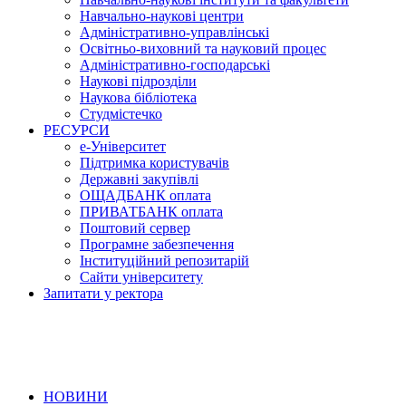
Навчально-наукові центри
Адміністративно-управлінські
Освітньо-виховний та науковий процес
Адміністративно-господарські
Наукові підрозділи
Наукова бібліотека
Студмістечко
РЕСУРСИ
е-Університет
Підтримка користувачів
Державні закупівлі
ОЩАДБАНК оплата
ПРИВАТБАНК оплата
Поштовий сервер
Програмне забезпечення
Інституційний репозитарій
Сайти університету
Запитати у ректора
НОВИНИ