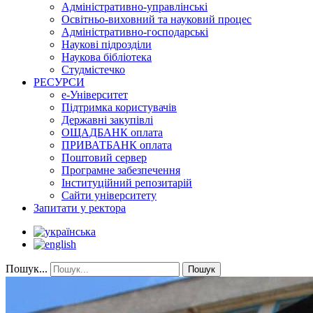
Адміністративно-управлінські
Освітньо-виховний та науковий процес
Адміністративно-господарські
Наукові підрозділи
Наукова бібліотека
Студмістечко
РЕСУРСИ
е-Університет
Підтримка користувачів
Державні закупівлі
ОЩАДБАНК оплата
ПРИВАТБАНК оплата
Поштовий сервер
Програмне забезпечення
Інституційний репозитарій
Сайти університету
Запитати у ректора
Пошук...
Пошук