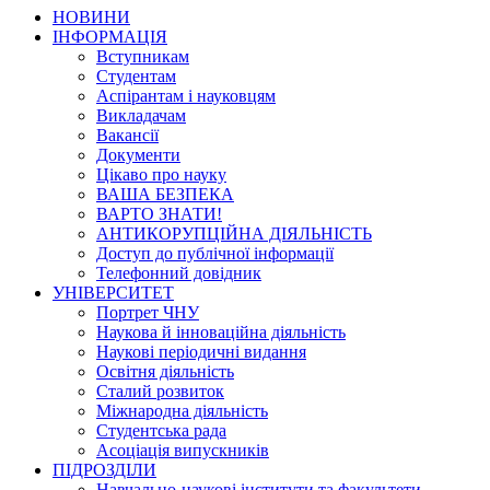
НОВИНИ
ІНФОРМАЦІЯ
Вступникам
Студентам
Аспірантам і науковцям
Викладачам
Вакансії
Документи
Цікаво про науку
ВАША БЕЗПЕКА
ВАРТО ЗНАТИ!
АНТИКОРУПЦІЙНА ДІЯЛЬНІСТЬ
Доступ до публічної інформації
Телефонний довідник
УНІВЕРСИТЕТ
Портрет ЧНУ
Наукова й інноваційна діяльність
Наукові періодичні видання
Освітня діяльність
Сталий розвиток
Міжнародна діяльність
Студентська рада
Асоціація випускників
ПІДРОЗДІЛИ
Навчально-наукові інститути та факультети