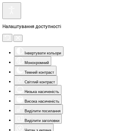
Налаштування доступності
Інвертувати кольори
Монохромний
Темний контраст
Світлий контраст
Низька насиченість
Висока насиченість
Виділити посилання
Виділити заголовки
Читач з екрана