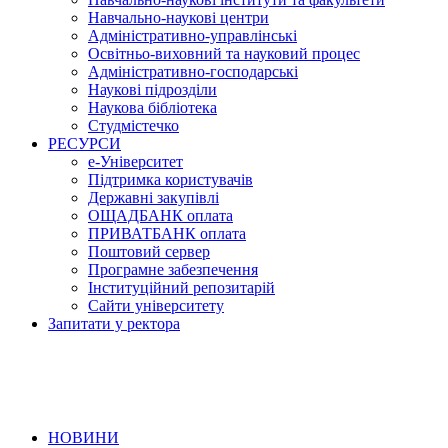
Навчально-наукові центри
Адміністративно-управлінські
Освітньо-виховний та науковий процес
Адміністративно-господарські
Наукові підрозділи
Наукова бібліотека
Студмістечко
РЕСУРСИ
е-Університет
Підтримка користувачів
Державні закупівлі
ОЩАДБАНК оплата
ПРИВАТБАНК оплата
Поштовий сервер
Програмне забезпечення
Інституційний репозитарій
Сайти університету
Запитати у ректора
НОВИНИ