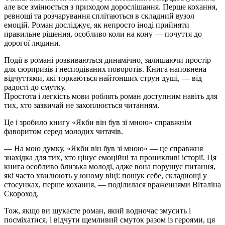
але все змінюється з приходом дорослішання. Перше кохання,
ревнощі та розчарування сплітаються в складний вузол
емоцій. Роман досліджує, як непросто іноді прийняти
правильне рішення, особливо коли на кону — почуття до
дорогої людини.
Події в романі розвиваються динамічно, залишаючи простір
для сюрпризів і несподіваних поворотів. Книга наповнена
відчуттями, які торкаються найтонших струн душі, — від
радості до смутку.
Простота і легкість мови роблять роман доступним навіть для
тих, хто зазвичай не захоплюється читанням.
Це і зробило книгу «Якби він був зі мною» справжнім
фаворитом серед молодих читачів.
— На мою думку, «Якби він був зі мною» — це справжня
знахідка для тих, хто цінує емоційні та проникливі історії. Ця
книга особливо близька молоді, адже вона порушує питання,
які часто хвилюють у юному віці: пошук себе, складнощі у
стосунках, перше кохання, — поділилася враженнями Віталіна
Скороход.
Тож, якщо ви шукаєте роман, який водночас змусить і
посміхатися, і відчути щемливий смуток разом із героями, ця