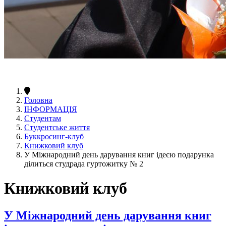
Головна
ІНФОРМАЦІЯ
Студентам
Студентське життя
Буккросинг-клуб
Книжковий клуб
У Міжнародний день дарування книг ідеєю подарунка
ділиться студрада гуртожитку № 2
Книжковий клуб
У Міжнародний день дарування книг