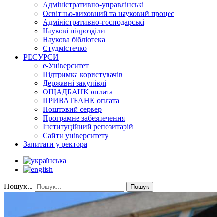
Адміністративно-управлінські
Освітньо-виховний та науковий процес
Адміністративно-господарські
Наукові підрозділи
Наукова бібліотека
Студмістечко
РЕСУРСИ
е-Університет
Підтримка користувачів
Державні закупівлі
ОЩАДБАНК оплата
ПРИВАТБАНК оплата
Поштовий сервер
Програмне забезпечення
Інституційний репозитарій
Сайти університету
Запитати у ректора
Пошук...
Пошук