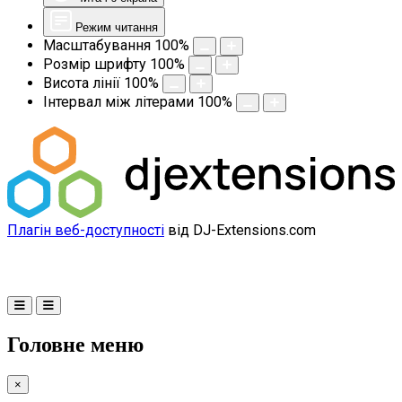
Режим читання
Масштабування
100
%
Розмір шрифту
100
%
Висота лінії
100
%
Інтервал між літерами
100
%
Плагін веб-доступності
від DJ-Extensions.com
Головне меню
×