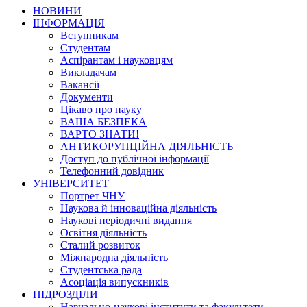
НОВИНИ
ІНФОРМАЦІЯ
Вступникам
Студентам
Аспірантам і науковцям
Викладачам
Вакансії
Документи
Цікаво про науку
ВАША БЕЗПЕКА
ВАРТО ЗНАТИ!
АНТИКОРУПЦІЙНА ДІЯЛЬНІСТЬ
Доступ до публічної інформації
Телефонний довідник
УНІВЕРСИТЕТ
Портрет ЧНУ
Наукова й інноваційна діяльність
Наукові періодичні видання
Освітня діяльність
Сталий розвиток
Міжнародна діяльність
Студентська рада
Асоціація випускників
ПІДРОЗДІЛИ
Навчально-наукові інститути та факультети