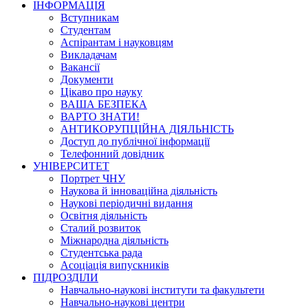
ІНФОРМАЦІЯ
Вступникам
Студентам
Аспірантам і науковцям
Викладачам
Вакансії
Документи
Цікаво про науку
ВАША БЕЗПЕКА
ВАРТО ЗНАТИ!
АНТИКОРУПЦІЙНА ДІЯЛЬНІСТЬ
Доступ до публічної інформації
Телефонний довідник
УНІВЕРСИТЕТ
Портрет ЧНУ
Наукова й інноваційна діяльність
Наукові періодичні видання
Освітня діяльність
Сталий розвиток
Міжнародна діяльність
Студентська рада
Асоціація випускників
ПІДРОЗДІЛИ
Навчально-наукові інститути та факультети
Навчально-наукові центри