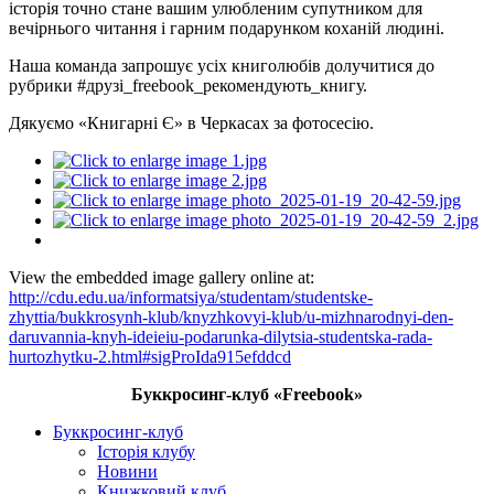
історія точно стане вашим улюбленим супутником для
вечірнього читання і гарним подарунком коханій людині.
Наша команда запрошує усіх книголюбів долучитися до
рубрики #друзі_freebook_рекомендують_книгу.
Дякуємо «Книгарні Є» в Черкасах за фотосесію.
View the embedded image gallery online at:
http://cdu.edu.ua/informatsiya/studentam/studentske-
zhyttia/bukkrosynh-klub/knyzhkovyi-klub/u-mizhnarodnyi-den-
daruvannia-knyh-ideieiu-podarunka-dilytsia-studentska-rada-
hurtozhytku-2.html#sigProIda915efddcd
Буккросинг-клуб «Freebook»
Буккросинг-клуб
Історія клубу
Новини
Книжковий клуб