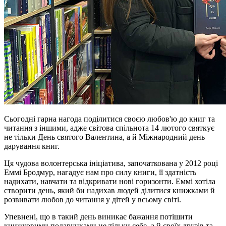
Сьогодні гарна нагода поділитися своєю любов'ю до книг та
читання з іншими, адже світова спільнота 14 лютого святкує
не тільки День святого Валентина, а й Міжнародний день
дарування книг.
Ця чудова волонтерська ініціатива, започаткована у 2012 році
Еммі
Бродмур
, нагадує нам про силу книги, її здатність
надихати, навчати та відкривати нові горизонти. Еммі хотіла
створити день, який би надихав людей ділитися книжками й
розвивати любов до читання у дітей у всьому світі.
Упевнені, що в такий день виникає бажання потішити
книжковими подарунками не тільки себе, а й своїх друзів та