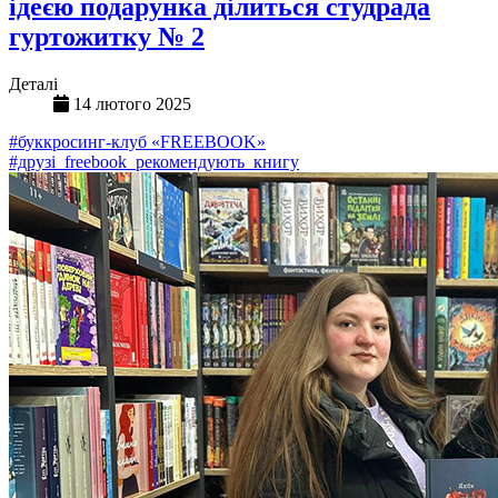
ідеєю подарунка ділиться студрада
гуртожитку № 2
Деталі
14 лютого 2025
#буккросинг-клуб «FREEBOOK»
#друзі_freebook_рекомендують_книгу