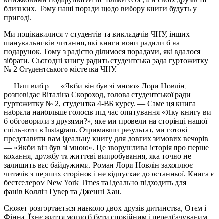
близьких. Тому наші поради щодо вибору книги будуть у
пригоді.
Ми поцікавилися у студентів та викладачів ЧНУ, інших
шанувальників читання, які книги вони радили б на
подарунок. Тому з радістю ділимося порадами, які вдалося
зібрати. Сьогодні книгу радить студентська рада гуртожитку
№ 2 Студентського містечка ЧНУ.
— Наш вибір — «Якби він був зі мною» Лори
Новлін
, —
розповідає Віталіна Скороход, голова студентської ради
гуртожитку № 2, студентка 4-ВБ курсу. — Саме ця книга
набрала найбільше голосів під час опитування «Яку книгу ви
б обговорили з друзями?», яке ми провели на сторінці нашої
спільноти в Instagram. Отримавши результат, ми готові
представити вам ідеальну книгу для довгих зимових вечорів
— «Якби він був зі мною». Це зворушлива історія про перше
кохання, дружбу та життєві випробування, яка точно не
залишить вас байдужими. Роман Лори
Новлін
захоплює
читачів з перших сторінок і не відпускає до останньої. Книга є
бестселером New York Times та ідеально підходить для
фанів
Коллін
Гувер та Дженні Хан.
Сюжет розгортається навколо двох друзів дитинства,
Отем
і
Фінна. Їхнє життя могло б бути спокійним і передбачуваним,