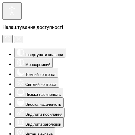
Налаштування доступності
Інвертувати кольори
Монохромний
Темний контраст
Світлий контраст
Низька насиченість
Висока насиченість
Виділити посилання
Виділити заголовки
Читач з екрана